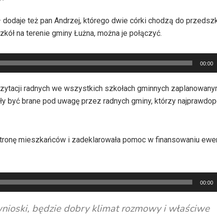
 dodaje
też pan Andrzej, którego dwie córki chodzą do przedszk
kół na terenie gminy Łużna, można je połączyć.
00:00
wizytacji radnych we wszystkich szkołach gminnych zaplanowan
ały być brane pod uwagę przez radnych gminy, którzy najprawdo
stronę mieszkańców i zadeklarowała pomoc w finansowaniu ewen
00:00
wnioski, będzie dobry klimat rozmowy i właściwe