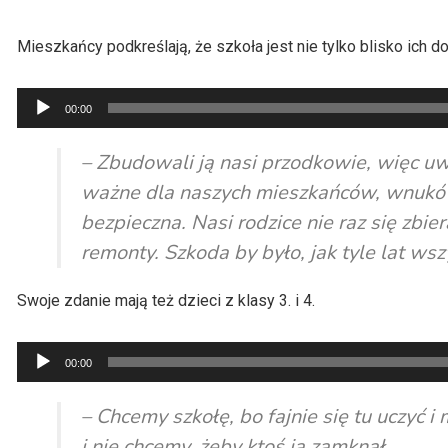
Mieszkańcy podkreślają, że szkoła jest nie tylko blisko ich d
Odtwarzacz
00:00
plików
dźwiękowych
– Zbudowali ją nasi przodkowie, więc uwa
ważne dla naszych mieszkańców, wnuków,
bezpieczna. Nasi rodzice nie raz się zbie
remonty. Szkoda by było, jak tyle lat wszy
Swoje zdanie mają też dzieci z klasy 3. i 4.
Odtwarzacz
00:00
plików
dźwiękowych
– Chcemy szkołę, bo fajnie się tu uczyć i
i nie chcemy, żeby ktoś ją zamknął.