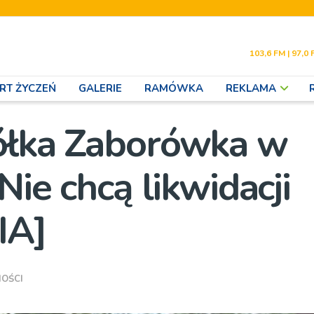
103,6 FM | 97,0 
RT ŻYCZEŃ
GALERIE
RAMÓWKA
REKLAMA
iółka Zaborówka w
Nie chcą likwidacji
IA]
OŚCI