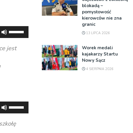
blokadą –
pomysłowość
kierowców nie zna
granic
Używaj
13 LIPCA 2026
strzałek
do
ce jest
Worek medali
góry
kajakarzy Startu
Nowy Sącz
oraz
a
do
4 SIERPNIA 2026
dołu
aby
zwiększyć
lub
Używaj
zmniejszyć
strzałek
głośność.
do
 szkołę
góry