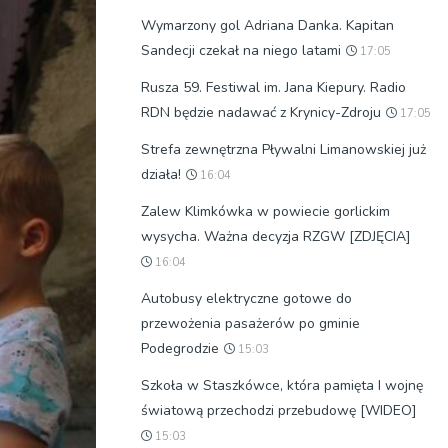
Wymarzony gol Adriana Danka. Kapitan
Sandecji czekał na niego latami
17:05
Rusza 59. Festiwal im. Jana Kiepury. Radio
RDN będzie nadawać z Krynicy-Zdroju
17:05
Strefa zewnętrzna Pływalni Limanowskiej już
działa!
16:04
Zalew Klimkówka w powiecie gorlickim
wysycha. Ważna decyzja RZGW [ZDJĘCIA]
16:04
Autobusy elektryczne gotowe do
przewożenia pasażerów po gminie
Podegrodzie
15:03
Szkoła w Staszkówce, która pamięta I wojnę
światową przechodzi przebudowę [WIDEO]
15:03