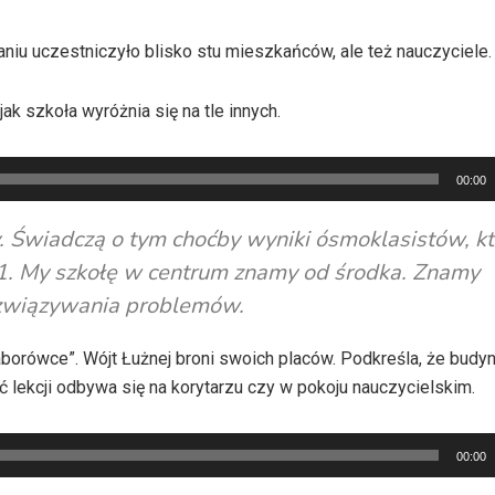
aniu uczestniczyło blisko stu mieszkańców, ale też nauczyciele.
ak szkoła wyróżnia się na tle innych.
00:00
y. Świadczą o tym choćby wyniki ósmoklasistów, kt
r 1. My szkołę w centrum znamy od środka. Znamy
ozwiązywania problemów.
borówce”
. Wójt Łużnej broni swoich placów. Podkreśla, że budy
ć lekcji odbywa się na korytarzu czy w pokoju nauczycielskim.
00:00