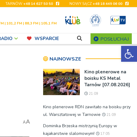
TARNÓW
+48 14 627 50 50
NOWY SĄCZ
+48 18 449 06 00
FM | 101,2 FM | 88,3 FM | 105,1 FM
RADIO
WSPARCIE
POSŁUCHAJ
Ot
NAJNOWSZE
Kino plenerowe na
boisku KS Metal
Tarnów [07.08.2026]
21:09
Kino plenerowe RDN zawitało na boisku przy
ul. Warsztatowej w Tarnowie
21:09
A
A
Dominika Brzeska mistrzynią Europy w
kajakarstwie slalomowym!
17:05