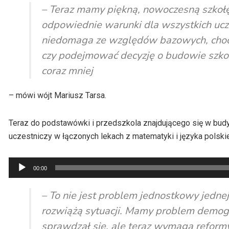
dźwiękowych
– Teraz mamy piękną, nowoczesną szkołę 
odpowiednie warunki dla wszystkich uczn
niedomaga ze względów bazowych, choci
czy podejmować decyzję o budowie szkoły
coraz mniej
– mówi wójt Mariusz
Tarsa
.
Teraz do podstawówki i przedszkola znajdującego się w budy
uczestniczy w łączonych lekach z matematyki i języka polskieg
Odtwarzacz
00:00
plików
dźwiękowych
– To nie jest problem jednostkowy jedne
rozwiążą sytuacji. Mamy problem demogr
sprawdzał się, ale teraz wymaga reformy