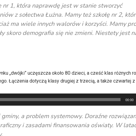
nr 1, która naprawdę jest w stanie stworzyć
iów z sołectwa Łużna. Mamy też szkołę nr 2, któr
aż ma wiele innych walorów i korzyści. Mamy pr
 skoro demografia się nie zmieni. Niestety jest n
nku „dwójki” uczęszcza około 80 dzieci, a cześć klas różnych 
o. Łączenia dotyczą klasy drugiej z trzecią, a także czwartej z 
00:00
j gminy, a problem systemowy. Doraźne rozwiązan
aficzny i zasadami finansowania oświaty. W latac
.