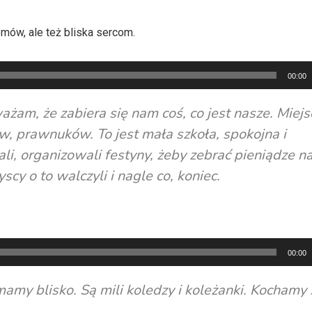
omów, ale też bliska sercom.
00:00
żam, że zabiera się nam coś, co jest nasze. Miejs
 prawnuków. To jest mała szkoła, spokojna i
rali, organizowali festyny, żeby zebrać pieniądze n
scy o to walczyli i nagle co, koniec.
00:00
 mamy blisko. Są mili koledzy i koleżanki. Kochamy