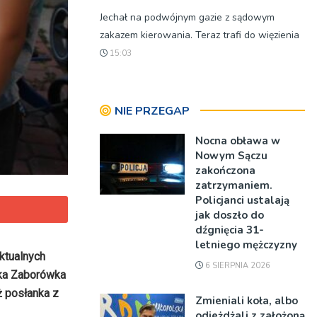
Jechał na podwójnym gazie z sądowym
zakazem kierowania. Teraz trafi do więzienia
15:03
NIE PRZEGAP
Nocna obława w
Nowym Sączu
zakończona
zatrzymaniem.
Policjanci ustalają
jak doszło do
dźgnięcia 31-
letniego mężczyzny
ktualnych
6 SIERPNIA 2026
łka Zaborówka
ż posłanka z
Zmieniali koła, albo
odjeżdżali z założoną