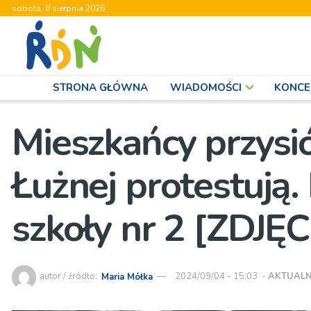
sobota, 8 sierpnia 2026
STRONA GŁÓWNA
WIADOMOŚCI
KONCE
Mieszkańcy przys
Łużnej protestują. 
szkoły nr 2 [ZDJĘC
autor / źródło:
Maria Mółka
2024/09/04 - 15:03
-
AKTUALN