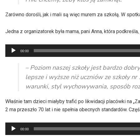
Zarówno dorośli, jak i mali są więc murem za szkołą. W spotk
Jedna z organizatorek była mama, pani Anna, która podkreśla, j
Odtwarzacz
00:00
plików
dźwiękowych
– Poziom naszej szkoły jest bardzo dobr
lepsze i wyższe niż uczniów ze szkoły n
warunki, styl wychowywania, sposób r
Właśnie tam dzieci miałyby trafić po likwidacji placówki na „
Za
2 ma przeszło 70 lat i nie spełnia obecnych standardów. Częś
Odtwarzacz
00:00
plików