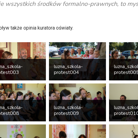
e wszystkich środków formalno-prawnych, to myś
ływ także opinia kuratora oświaty.
zna_szkola-
luzna_szkola-
luzna_szko
otest003
protest004
protest00
zna_szkola-
luzna_szkola-
luzna_szko
otest008
protest009
protest01