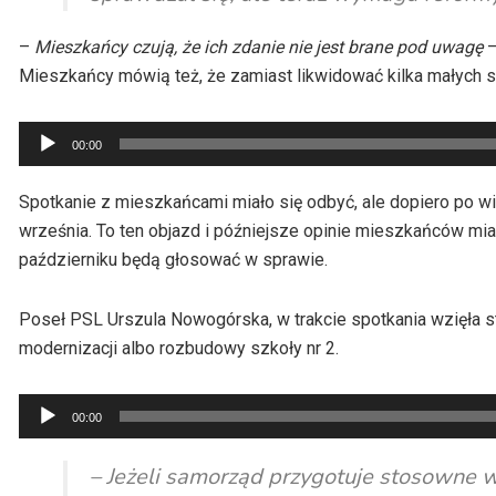
–
Mieszkańcy czują, że ich zdanie nie jest brane pod
uwagę
–
Mieszkańcy mówią też, że zamiast likwidować kilka małych sz
Odtwarzacz
00:00
plików
dźwiękowych
Spotkanie z mieszkańcami miało się odbyć, ale dopiero po 
września. To ten objazd i późniejsze opinie mieszkańców mi
październiku będą głosować w sprawie.
Poseł PSL Urszula Nowogórska, w trakcie spotkania wzięła 
modernizacji albo rozbudowy szkoły nr 2.
Odtwarzacz
00:00
plików
dźwiękowych
– Jeżeli samorząd przygotuje stosowne 