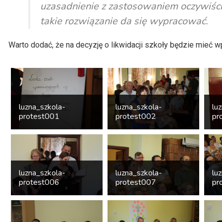
uzasadnienie z zastosowaniem oczywiści
takie rozwiązanie da się wypracować.
Warto dodać, że na decyzję o likwidacji szkoły będzie mieć wp
luzna_szkola-
luzna_szkola-
lu
protest001
protest002
pr
luzna_szkola-
luzna_szkola-
lu
protest006
protest007
pr