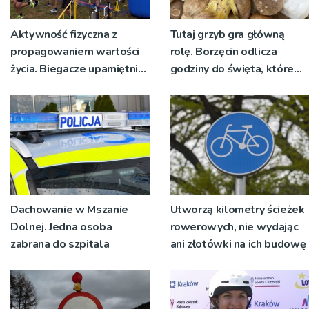
Aktywność fizyczna z
Tutaj grzyb gra główną
propagowaniem wartości
rolę. Borzęcin odlicza
życia. Biegacze upamiętnili
godziny do święta, które
św. Maksymiliana Kolbego
wyrosło na tradycji
pokoleń
Dachowanie w Mszanie
Utworzą kilometry ścieżek
Dolnej. Jedna osoba
rowerowych, nie wydając
zabrana do szpitala
ani złotówki na ich budowę