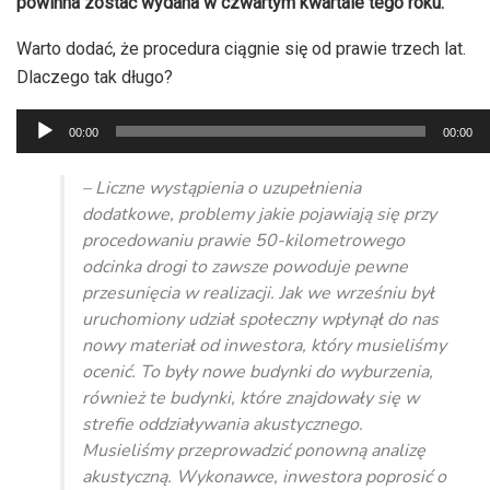
powinna zostać wydana w czwartym kwartale tego roku.
Warto dodać, że procedura ciągnie się od prawie trzech lat.
Dlaczego tak długo?
Odtwarzacz
00:00
00:00
plików
dźwiękowych
– Liczne wystąpienia o uzupełnienia
dodatkowe, problemy jakie pojawiają się przy
procedowaniu prawie 50-kilometrowego
odcinka drogi to zawsze powoduje pewne
przesunięcia w realizacji. Jak we wrześniu był
uruchomiony udział społeczny wpłynął do nas
nowy materiał od inwestora, który musieliśmy
ocenić. To były nowe budynki do wyburzenia,
również te budynki, które znajdowały się w
strefie oddziaływania akustycznego.
Musieliśmy przeprowadzić ponowną analizę
akustyczną. Wykonawce, inwestora poprosić o