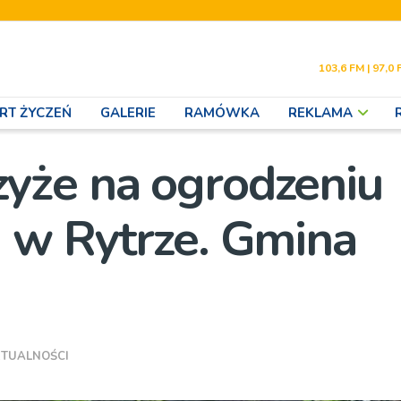
103,6 FM | 97,0 
RT ŻYCZEŃ
GALERIE
RAMÓWKA
REKLAMA
yże na ogrodzeniu
 w Rytrze. Gmina
]
TUALNOŚCI