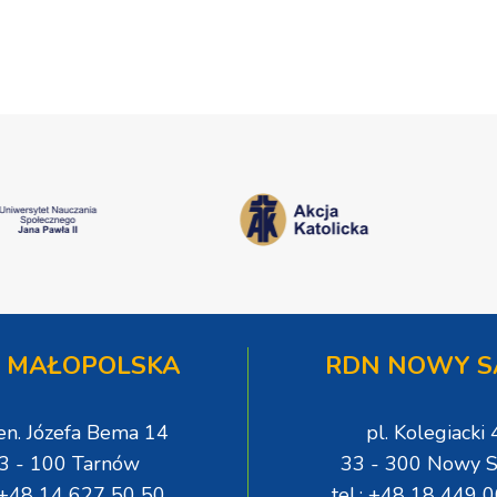
 MAŁOPOLSKA
RDN NOWY S
gen. Józefa Bema 14
pl. Kolegiacki 
3 - 100 Tarnów
33 - 300 Nowy S
: +48 14 627 50 50
tel.: +48 18 449 