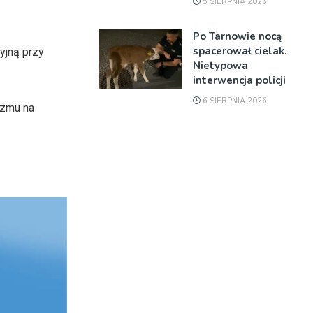
5 SIERPNIA 2026
Po Tarnowie nocą
spacerował cielak.
yjną przy
Nietypowa
interwencja policji
6 SIERPNIA 2026
izmu na