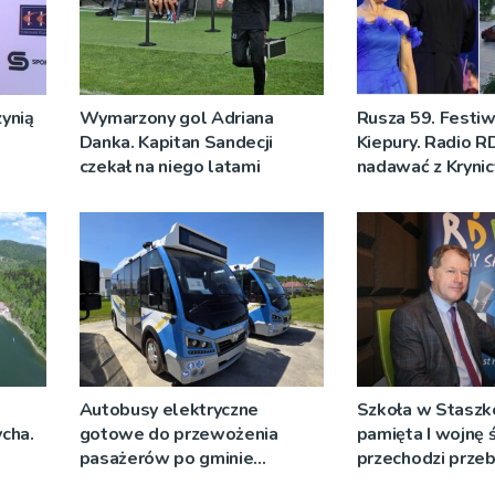
ynią
Wymarzony gol Adriana
Rusza 59. Festiw
Danka. Kapitan Sandecji
Kiepury. Radio R
czekał na niego latami
nadawać z Krynic
Autobusy elektryczne
Szkoła w Staszk
cha.
gotowe do przewożenia
pamięta I wojnę
pasażerów po gminie
przechodzi prz
Podegrodzie
[WIDEO]