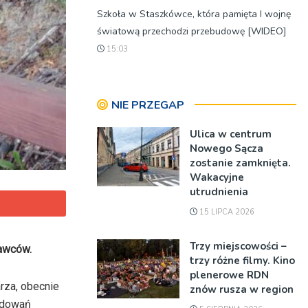
Szkoła w Staszkówce, która pamięta I wojnę
światową przechodzi przebudowę [WIDEO]
15:03
NIE PRZEGAP
Ulica w centrum
Nowego Sącza
zostanie zamknięta.
Wakacyjne
utrudnienia
15 LIPCA 2026
Trzy miejscowości –
rawców.
trzy różne filmy. Kino
plenerowe RDN
rza, obecnie
znów rusza w region
rdowań