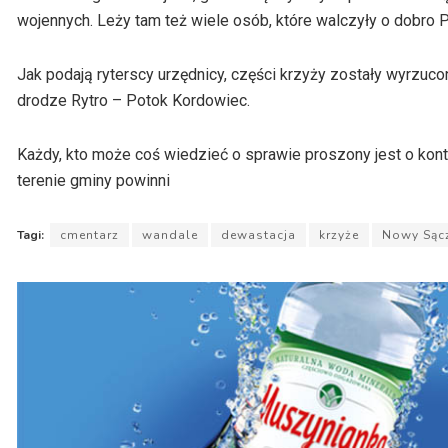
wojennych. Leży tam też wiele osób, które walczyły o dobro P
Jak podają ryterscy urzędnicy, części krzyży zostały wyrzuc
drodze Rytro – Potok Kordowiec.
Każdy, kto może coś wiedzieć o sprawie proszony jest o kon
terenie gminy powinni
Tagi:
cmentarz
wandale
dewastacja
krzyże
Nowy Sąc