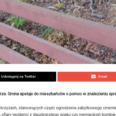
Udostępnij na Twitter
Email
trze. Gmina apeluje do mieszkańców o pomoc w znalezieniu sp
 krzyżach, stanowiących część ogrodzenia zabytkowego cmenta
ą ofiary epidemii z dwudziestego wieku czy niemieckich bomba