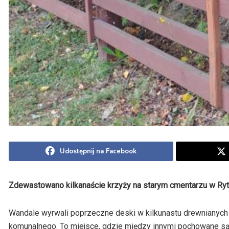
Udostępnij na Facebook
Zdewastowano kilkanaście krzyży na starym cmentarzu w Ry
Wandale wyrwali poprzeczne deski w kilkunastu drewnianych
komunalnego. To miejsce, gdzie między innymi pochowane s