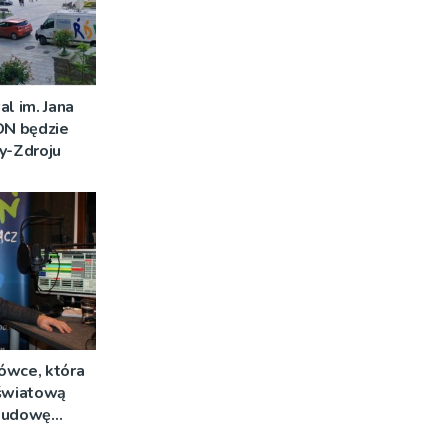
al im. Jana
DN będzie
y-Zdroju
ówce, która
 światową
ebudowę