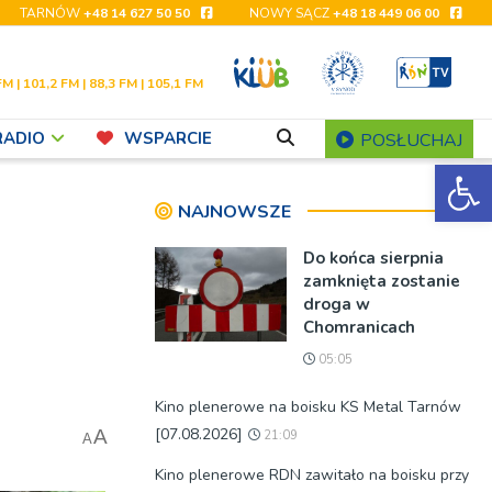
TARNÓW
+48 14 627 50 50
NOWY SĄCZ
+48 18 449 06 00
FM | 101,2 FM | 88,3 FM | 105,1 FM
RADIO
WSPARCIE
POSŁUCHAJ
Ot
NAJNOWSZE
Do końca sierpnia
zamknięta zostanie
droga w
Chomranicach
05:05
Kino plenerowe na boisku KS Metal Tarnów
[07.08.2026]
A
21:09
A
Kino plenerowe RDN zawitało na boisku przy