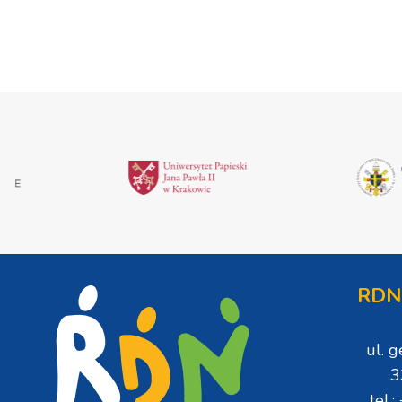
RDN
ul. 
3
tel.