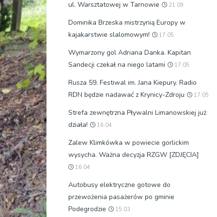
ul. Warsztatowej w Tarnowie
21:09
Dominika Brzeska mistrzynią Europy w
kajakarstwie slalomowym!
17:05
Wymarzony gol Adriana Danka. Kapitan
Sandecji czekał na niego latami
17:05
Rusza 59. Festiwal im. Jana Kiepury. Radio
RDN będzie nadawać z Krynicy-Zdroju
17:05
Strefa zewnętrzna Pływalni Limanowskiej już
działa!
16:04
Zalew Klimkówka w powiecie gorlickim
wysycha. Ważna decyzja RZGW [ZDJĘCIA]
16:04
Autobusy elektryczne gotowe do
przewożenia pasażerów po gminie
Podegrodzie
15:03