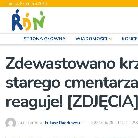
sobota, 8 sierpnia 2026
STRONA GŁÓWNA
WIADOMOŚCI
KONCE
Zdewastowano krz
starego cmentarza
reaguje! [ZDJĘCIA
autor / źródło:
Łukasz Raczkowski
2024/06/28 - 11:11
-
AK