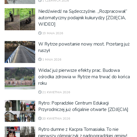
1 CZERWCA 2026
Niedźwiedź na Sądecczyźnie. „Rozpracował”
automatyczny podajnik kukurydzy [ZDJĘCIA,
WIDEO]
19 MAJA 2026
W Rytrze powstanie nowy most. Przetarg już
ruszył
1 MAJA 2026
Widać już pierwsze efekty prac. Budowa
ośrodka zdrowia w Rytrze ma trwać do końca
roku
21 KWIETNIA 2026
Rytro: Popradzkie Centrum Edukacji
Przyrodniczej już oficjalnie otwarte [ZDJĘCIA]
20 KWIETNIA 2026
Rytro dumne z Kacpra Tomasiaka. To nie
pierwszy olimpijczyk z nadpopradzkiej gminy!