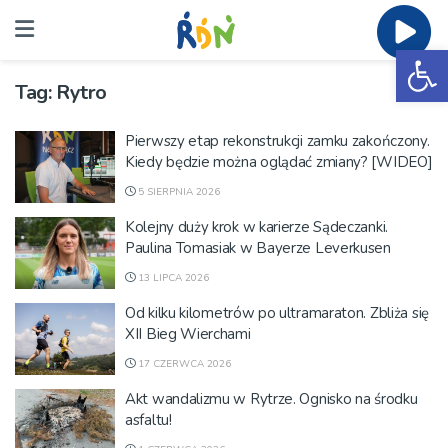
Ot
Tag:
Rytro
Pierwszy etap rekonstrukcji zamku zakończony.
Kiedy będzie można oglądać zmiany? [WIDEO]
5 SIERPNIA 2026
Kolejny duży krok w karierze Sądeczanki.
Paulina Tomasiak w Bayerze Leverkusen
13 LIPCA 2026
Od kilku kilometrów po ultramaraton. Zbliża się
XII Bieg Wierchami
17 CZERWCA 2026
Akt wandalizmu w Rytrze. Ognisko na środku
asfaltu!