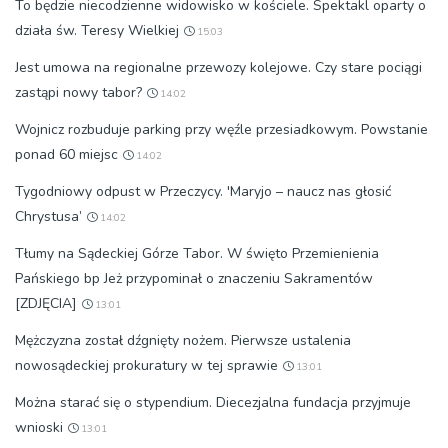
To będzie niecodzienne widowisko w kościele. Spektakl oparty o
działa św. Teresy Wielkiej
15:03
Jest umowa na regionalne przewozy kolejowe. Czy stare pociągi
zastąpi nowy tabor?
14:02
Wojnicz rozbuduje parking przy węźle przesiadkowym. Powstanie
ponad 60 miejsc
14:02
Tygodniowy odpust w Przeczycy. 'Maryjo – naucz nas głosić
Chrystusa’
14:02
Tłumy na Sądeckiej Górze Tabor. W święto Przemienienia
Pańskiego bp Jeż przypominał o znaczeniu Sakramentów
[ZDJĘCIA]
13:01
Mężczyzna został dźgnięty nożem. Pierwsze ustalenia
nowosądeckiej prokuratury w tej sprawie
13:01
Można starać się o stypendium. Diecezjalna fundacja przyjmuje
wnioski
13:01