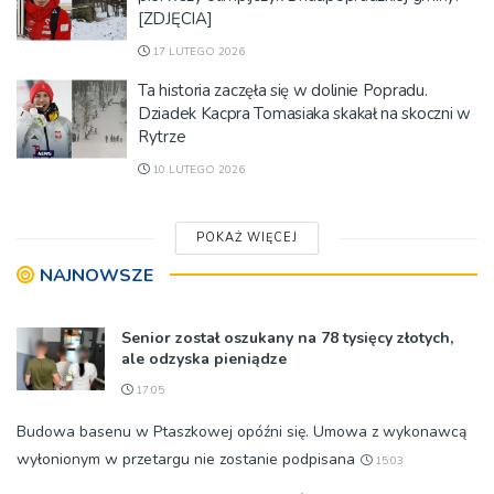
[ZDJĘCIA]
17 LUTEGO 2026
Ta historia zaczęła się w dolinie Popradu.
Dziadek Kacpra Tomasiaka skakał na skoczni w
Rytrze
10 LUTEGO 2026
POKAŻ WIĘCEJ
NAJNOWSZE
Senior został oszukany na 78 tysięcy złotych,
ale odzyska pieniądze
17:05
Budowa basenu w Ptaszkowej opóźni się. Umowa z wykonawcą
wyłonionym w przetargu nie zostanie podpisana
15:03