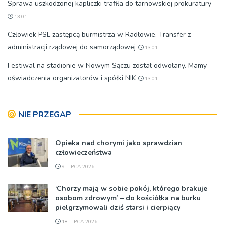
Sprawa uszkodzonej kapliczki trafiła do tarnowskiej prokuratury
13:01
Człowiek PSL zastępcą burmistrza w Radłowie. Transfer z
administracji rządowej do samorządowej
13:01
Festiwal na stadionie w Nowym Sączu został odwołany. Mamy
oświadczenia organizatorów i spółki NIK
13:01
NIE PRZEGAP
Opieka nad chorymi jako sprawdzian
człowieczeństwa
9 LIPCA 2026
‘Chorzy mają w sobie pokój, którego brakuje
osobom zdrowym’ – do kościółka na burku
pielgrzymowali dziś starsi i cierpiący
18 LIPCA 2026