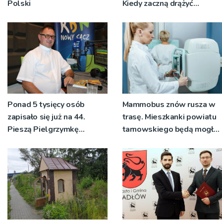
Polski
Kiedy zaczną drążyć
tunele?
Ponad 5 tysięcy osób
Mammobus znów rusza w
zapisało się już na 44.
trasę. Mieszkanki powiatu
Pieszą Pielgrzymkę
tarnowskiego będą mogły
Tarnowską [WIDEO]
wykonać bezpłatne
badania