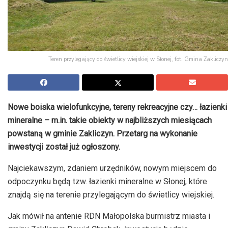
Teren przylegający do świetlicy wiejskiej w Słonej, fot. Gmina Zakliczyn
Nowe boiska wielofunkcyjne, tereny rekreacyjne czy… łazienki
mineralne – m.in. takie obiekty w najbliższych miesiącach
powstaną w gminie Zakliczyn. Przetarg na wykonanie
inwestycji został już ogłoszony.
Najciekawszym, zdaniem urzędników, nowym miejscem do
odpoczynku będą tzw. łazienki mineralne w Słonej, które
znajdą się na terenie przylegającym do świetlicy wiejskiej.
Jak mówił na antenie RDN Małopolska burmistrz miasta i