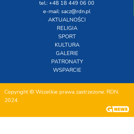
tel.: +48 18 449 06 00
e-mail: sacz@rdn.pl
AKTUALNOŚCI
RELIGIA
SPORT
KULTURA
GALERIE
PATRONATY
WSPARCIE
Copyright © Wszelkie prawa zastrzeżone. RDN.
2024.