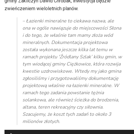
gminy Zakliczyn Dawid Chrobak, inwestycja będzie
zwieńczeniem wieloletnich planów.
– Łazienki mineralne to ciekawa nazwa, ale
ona w ogóle nawiązuje do miejscowości Słona
i do tego, że właśnie tam mamy złoża wód
mineralnych. Dokumentacja projektowa
została wykonana jeszcze kilka lat temu w
ramach projektu 'Źródlany Szlak’ kilku gmin, w
tym wiodącej gminy Ciężkowice, która rozwija
kwestie uzdrowiskowe. Wtedy my jako gmina
zgłosiliśmy i przygotowaliśmy dokumentację
projektową właśnie na łazienki mineralne. W
ramach tego zadania powstanie tężnia
solankowa, ale również ścieżka do brodzenia,
altana, teren rekreacyjny czy siłownia.
Szacujemy, że koszt tych zadań to około 3
milionów złotych.
Odtwarzacz