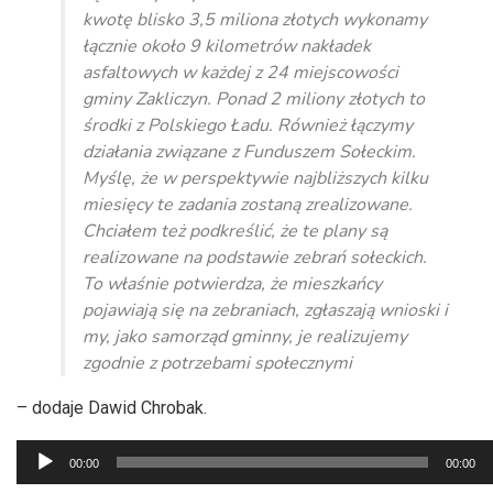
kwotę blisko 3,5 miliona złotych wykonamy
łącznie około 9 kilometrów nakładek
asfaltowych w każdej z 24 miejscowości
gminy Zakliczyn. Ponad 2 miliony złotych to
środki z Polskiego Ładu. Również łączymy
działania związane z Funduszem Sołeckim.
Myślę, że w perspektywie najbliższych kilku
miesięcy te zadania zostaną zrealizowane.
Chciałem też podkreślić, że te plany są
realizowane na podstawie zebrań sołeckich.
To właśnie potwierdza, że mieszkańcy
pojawiają się na zebraniach, zgłaszają wnioski i
my, jako samorząd gminny, je realizujemy
zgodnie z potrzebami społecznymi
– dodaje Dawid Chrobak.
Odtwarzacz
00:00
00:00
plików