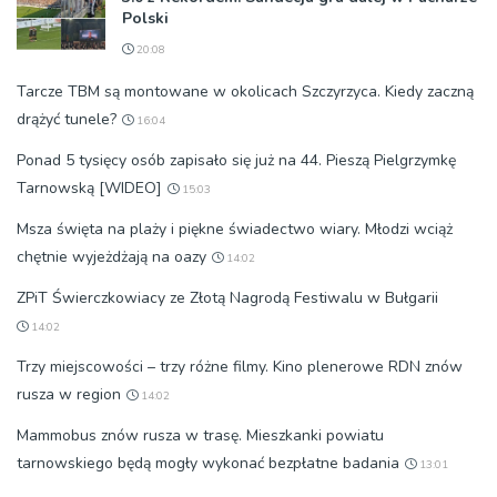
Polski
20:08
Tarcze TBM są montowane w okolicach Szczyrzyca. Kiedy zaczną
drążyć tunele?
16:04
Ponad 5 tysięcy osób zapisało się już na 44. Pieszą Pielgrzymkę
Tarnowską [WIDEO]
15:03
Msza święta na plaży i piękne świadectwo wiary. Młodzi wciąż
chętnie wyjeżdżają na oazy
14:02
ZPiT Świerczkowiacy ze Złotą Nagrodą Festiwalu w Bułgarii
14:02
Trzy miejscowości – trzy różne filmy. Kino plenerowe RDN znów
rusza w region
14:02
Mammobus znów rusza w trasę. Mieszkanki powiatu
tarnowskiego będą mogły wykonać bezpłatne badania
13:01