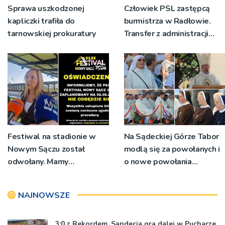
Sprawa uszkodzonej
Człowiek PSL zastępcą
kapliczki trafiła do
burmistrza w Radłowie.
tarnowskiej prokuratury
Transfer z administracji
rządowej do
samorządowej
Festiwal na stadionie w
Na Sądeckiej Górze Tabor
Nowym Sączu został
modlą się za powołanych i
odwołany. Mamy
o nowe powołania
oświadczenia
[ZDJĘCIA]
organizatorów i spółki NIK
NAJNOWSZE
3:0 z Rekordem. Sandecja gra dalej w Pucharze