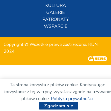
KULTURA
GALERIE
PATRONATY
WSPARCIE
Copyright © Wszelkie prawa zastrzeżone. RDN.
2024.
Ta strona korzysta z plików cookie. Kontynuując
korzystanie z tej witryny, wyrażasz zgodę na używani
plików cookie.
Polityka prywatności.
Zgadzam się