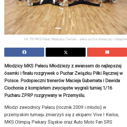
fot. FB MKS Pałac Młodzieży Tarnów - piłka ręczna dziewcząt i chłopców
Młodzicy MKS Pałacu Młodzieży z awansem do najlepszej
ósemki i finału rozgrywek o Puchar Związku Piłki Ręcznej w
Polsce. Podopieczni trenerów Macieja Gubernata i Dawida
Ciochonia z kompletem zwycięstw wygrali turniej 1/16
Pucharu ZPRP rozgrywany w Przemyślu.
Młodzi zawodnicy Pałacu (rocznik 2009 i młodsi) w
przemyskim turnieju zmierzyli się z ekipami: Vive I Kielce,
MKS Olimpią Piekary Śląskie oraz Auto Moto Fan SRS