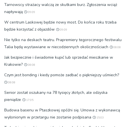
Tarnowscy strażacy walczą ze skutkami burz. Zgłoszenia wciąż
napływają
09:09
W centrum Laskowej będzie nowy most. Do końca roku trzeba
będzie korzystać z objazdów
09:09
Nie tylko na deskach teatru. Prapremiery tegorocznego festiwalu
Talia będą wystawiane w niecodziennych okolicznościach
08:08
Jak bezpiecznie i świadomie kupić lub sprzedać mieszkanie w
Krakowie?
08:08
Czym jest bonding i kiedy pomoże zadbać o piękniejszy uśmiech?
08:08
Senior został oszukany na 78 tysięcy złotych, ale odzyska
pieniądze
17:05
Budowa basenu w Ptaszkowej opóźni się. Umowa z wykonawcą
wyłonionym w przetargu nie zostanie podpisana
15:03