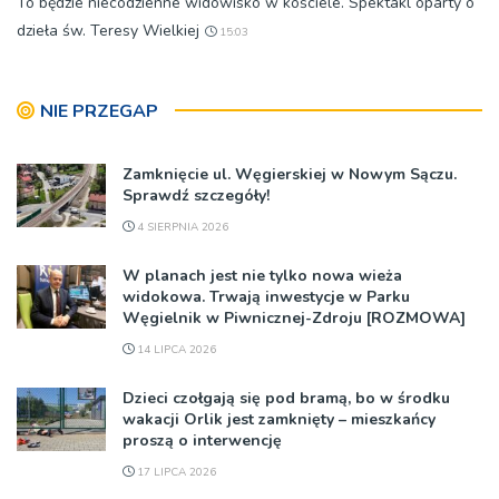
To będzie niecodzienne widowisko w kościele. Spektakl oparty o
dzieła św. Teresy Wielkiej
15:03
NIE PRZEGAP
Zamknięcie ul. Węgierskiej w Nowym Sączu.
Sprawdź szczegóły!
4 SIERPNIA 2026
W planach jest nie tylko nowa wieża
widokowa. Trwają inwestycje w Parku
Węgielnik w Piwnicznej-Zdroju [ROZMOWA]
14 LIPCA 2026
Dzieci czołgają się pod bramą, bo w środku
wakacji Orlik jest zamknięty – mieszkańcy
proszą o interwencję
17 LIPCA 2026