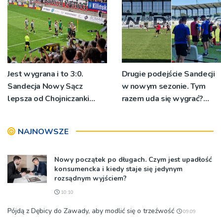
Jest wygrana i to 3:0.
Drugie podejście Sandecji
Sandecja Nowy Sącz
w nowym sezonie. Tym
lepsza od Chojniczanki
razem uda się wygrać?
Chojnice
[ZDJĘCIA]
NAJNOWSZE
Nowy początek po długach. Czym jest upadłość
konsumencka i kiedy staje się jedynym
rozsądnym wyjściem?
10:10
Pójdą z Dębicy do Zawady, aby modlić się o trzeźwość
09:09