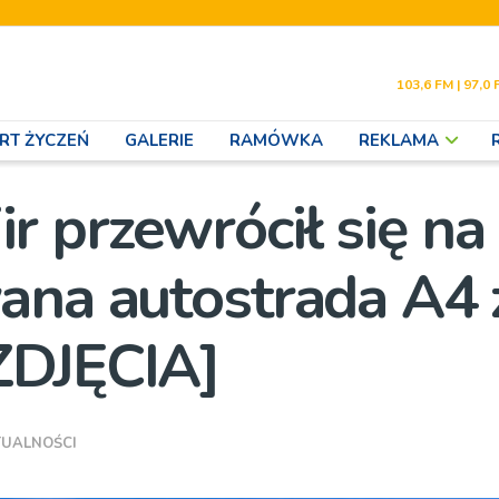
103,6 FM | 97,0 
RT ŻYCZEŃ
GALERIE
RAMÓWKA
REKLAMA
 przewrócił się na
ana autostrada A4 
ZDJĘCIA]
TUALNOŚCI