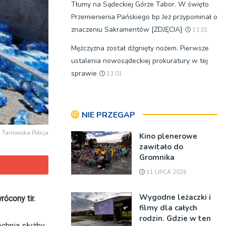
Tłumy na Sądeckiej Górze Tabor. W święto
Przemienienia Pańskiego bp Jeż przypominał o
znaczeniu Sakramentów [ZDJĘCIA]
13:01
Mężczyzna został dźgnięty nożem. Pierwsze
ustalenia nowosądeckiej prokuratury w tej
sprawie
13:01
NIE PRZEGAP
t. Tarnowska Policja
Kino plenerowe
zawitało do
Gromnika
11 LIPCA 2026
Wygodne leżaczki i
ócony tir.
filmy dla całych
rodzin. Gdzie w ten
ochnia służby