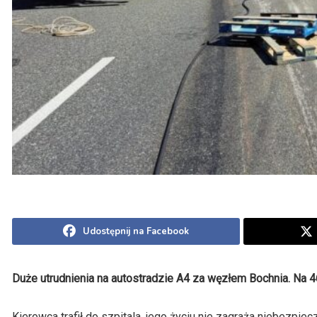
Udostępnij na Facebook
Duże utrudnienia na autostradzie A4 za węzłem Bochnia. Na 4
Kierowca trafił do szpitala, jego życiu nie zagraża niebezpi