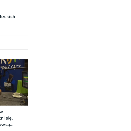
deckich
 w
i się.
awcą
zetargu nie