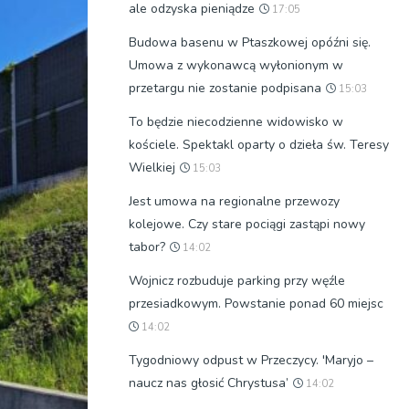
ale odzyska pieniądze
17:05
Budowa basenu w Ptaszkowej opóźni się.
Umowa z wykonawcą wyłonionym w
przetargu nie zostanie podpisana
15:03
To będzie niecodzienne widowisko w
kościele. Spektakl oparty o dzieła św. Teresy
Wielkiej
15:03
Jest umowa na regionalne przewozy
kolejowe. Czy stare pociągi zastąpi nowy
tabor?
14:02
Wojnicz rozbuduje parking przy węźle
przesiadkowym. Powstanie ponad 60 miejsc
14:02
Tygodniowy odpust w Przeczycy. 'Maryjo –
naucz nas głosić Chrystusa’
14:02