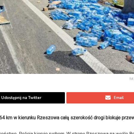
fo
Udostępnij na Twitter
Email
64 km w kierunku Rzeszowa całą szerokość drogi blokuje przewr
eczeństwo. Policja kieruje ruchem. W stronę Rzeszowa na węźle B