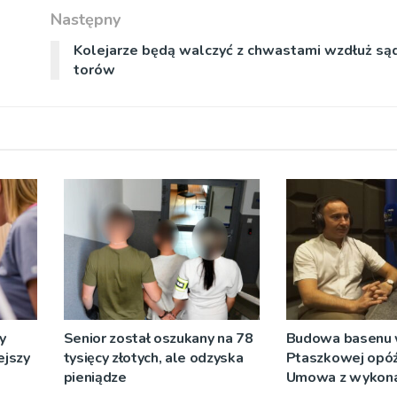
Następny
Kolejarze będą walczyć z chwastami wzdłuż są
torów
y
Senior został oszukany na 78
Budowa basenu
ejszy
tysięcy złotych, ale odzyska
Ptaszkowej opóźn
pieniądze
Umowa z wykon
wyłonionym w pr