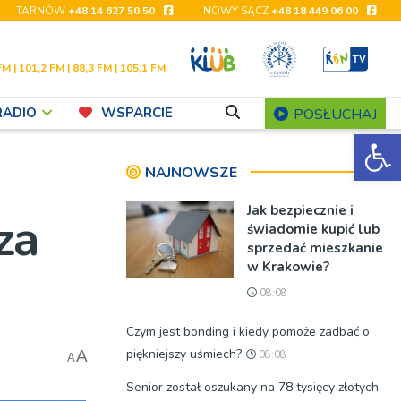
TARNÓW
+48 14 627 50 50
NOWY SĄCZ
+48 18 449 06 00
FM | 101,2 FM | 88,3 FM | 105,1 FM
RADIO
WSPARCIE
POSŁUCHAJ
Ot
NAJNOWSZE
Jak bezpiecznie i
za
świadomie kupić lub
sprzedać mieszkanie
w Krakowie?
08:08
Czym jest bonding i kiedy pomoże zadbać o
piękniejszy uśmiech?
A
08:08
A
Senior został oszukany na 78 tysięcy złotych,