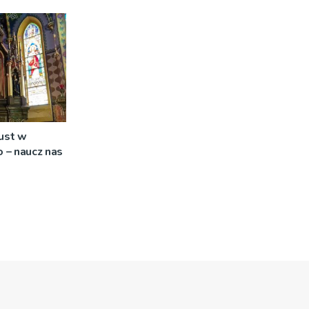
ana
ust w
o – naucz nas
’