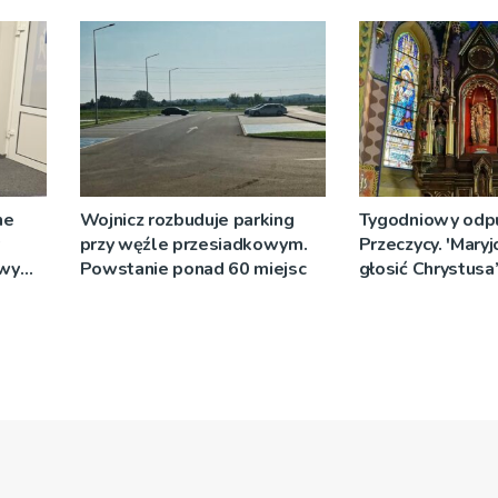
zostanie podpis
ne
Wojnicz rozbuduje parking
Tygodniowy odp
przy węźle przesiadkowym.
Przeczycy. 'Maryj
owy
Powstanie ponad 60 miejsc
głosić Chrystusa