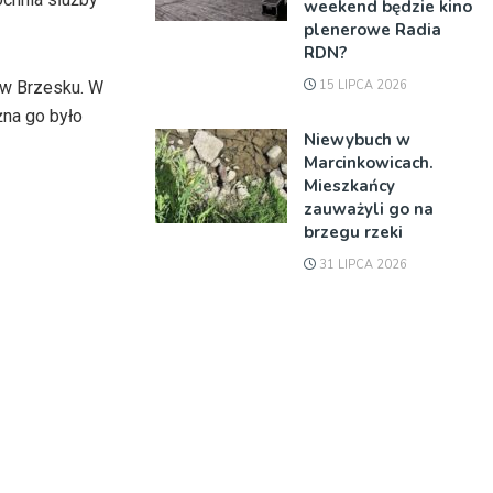
weekend będzie kino
plenerowe Radia
RDN?
15 LIPCA 2026
 w Brzesku. W
żna go było
Niewybuch w
Marcinkowicach.
Mieszkańcy
zauważyli go na
brzegu rzeki
31 LIPCA 2026