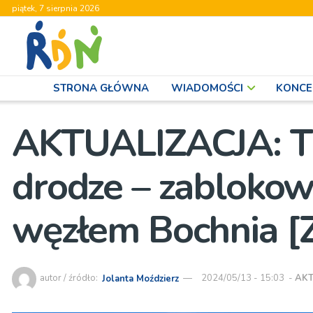
piątek, 7 sierpnia 2026
STRONA GŁÓWNA
WIADOMOŚCI
KONCE
AKTUALIZACJA: Tir
drodze – zablokow
węzłem Bochnia [
autor / źródło:
Jolanta Moździerz
2024/05/13 - 15:03
-
AK