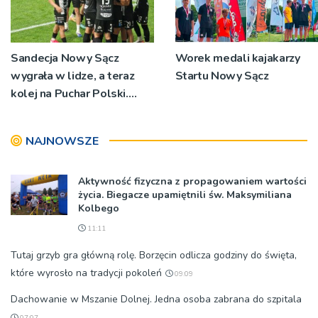
Sandecja Nowy Sącz
Worek medali kajakarzy
wygrała w lidze, a teraz
Startu Nowy Sącz
kolej na Puchar Polski.
„Chcemy wygrywać”
NAJNOWSZE
Aktywność fizyczna z propagowaniem wartości
życia. Biegacze upamiętnili św. Maksymiliana
Kolbego
11:11
Tutaj grzyb gra główną rolę. Borzęcin odlicza godziny do święta,
które wyrosło na tradycji pokoleń
09:09
Dachowanie w Mszanie Dolnej. Jedna osoba zabrana do szpitala
07:07