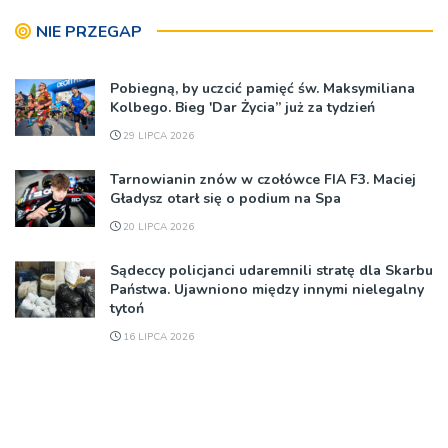
NIE PRZEGAP
Pobiegną, by uczcić pamięć św. Maksymiliana
Kolbego. Bieg 'Dar Życia” już za tydzień
29 LIPCA 2026
Tarnowianin znów w czołówce FIA F3. Maciej
Gładysz otarł się o podium na Spa
20 LIPCA 2026
Sądeccy policjanci udaremnili stratę dla Skarbu
Państwa. Ujawniono między innymi nielegalny
tytoń
16 LIPCA 2026