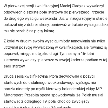
W pierwszej sesji kwalifikacyjnej Maciej Gładysz wywalczył
odpowiednio szóste pole startowe do pierwszego i trzecie
do drugiego wyścigu weekendu. Już w inauguracyjnym starcie
pokazał się z dobrej strony, ponieważ w trakcie wyścigu udało
mu się przebić na piątą lokatę.
Z kolei w drugim swoim wyścigu młody tarnowianin nie tylko
utrzymał pozycję wywalczoną w kwalifikacjach, ale również ją
poprawił, mijając metę jako drugi. Tym samym 16-letni
kierowca wywalczył pierwsze w swojej karierze podium w tej
serii startów.
Druga sesja kwalifikacyjna, która decydowała o pozycji
startowych do ostatniego weekendowego wyścigu, nie
poszła niestety po myśli kierowcy holenderskiej ekipy MP
Motorsport. Przebita opona spowodowała, że Polak musiał
startować z odległego 19. pola, choć do zwycięzcy
kwalifikacji stracił zaledwie 0,6 sekundy.