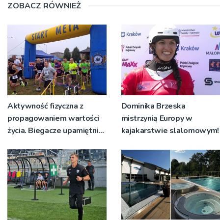
ZOBACZ RÓWNIEŻ
Aktywność fizyczna z
Dominika Brzeska
propagowaniem wartości
mistrzynią Europy w
życia. Biegacze upamiętnili
kajakarstwie slalomowym!
św. Maksymiliana Kolbego