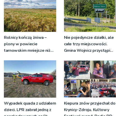
Rolnicy kończą żniwa –
Nie pojedyncze działki, ale
plony w powiecie
całe trzy miejscowości.
tarnowskim mniejsze niż
Gmina Wojnicz przystąpi
rok temu
do zmian w dokumentach
planistycznych
Wypadek quada z udziałem
Kiepura znów przyjechał do
dzieci. LPR zabrał jedną z
Krynicy-Zdroju. Kultowy