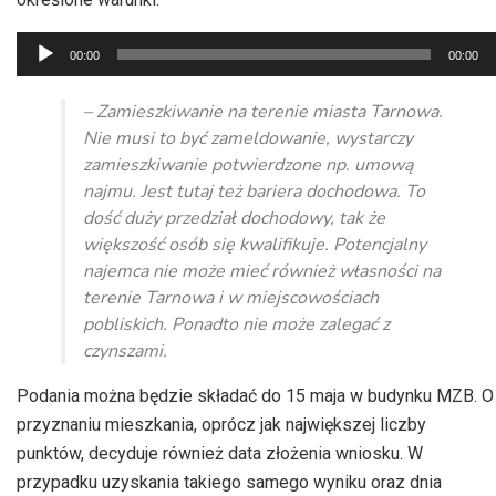
Odtwarzacz
00:00
00:00
plików
dźwiękowych
– Zamieszkiwanie na terenie miasta Tarnowa.
Nie musi to być zameldowanie, wystarczy
zamieszkiwanie potwierdzone np. umową
najmu. Jest tutaj też bariera dochodowa. To
dość duży przedział dochodowy, tak że
większość osób się kwalifikuje. Potencjalny
najemca nie może mieć również własności na
terenie Tarnowa i w miejscowościach
pobliskich. Ponadto nie może zalegać z
czynszami.
Podania można będzie składać do 15 maja w budynku MZB. O
przyznaniu mieszkania, oprócz jak największej liczby
punktów, decyduje również data złożenia wniosku. W
przypadku uzyskania takiego samego wyniku oraz dnia