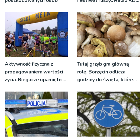
poszkodowanych osób
Festiwal ruszył. Radio RDN
nadawało program na
żywo [ZDJĘCIA]
Aktywność fizyczna z
Tutaj grzyb gra główną
propagowaniem wartości
rolę. Borzęcin odlicza
życia. Biegacze upamiętnili
godziny do święta, które
św. Maksymiliana Kolbego
wyrosło na tradycji
pokoleń