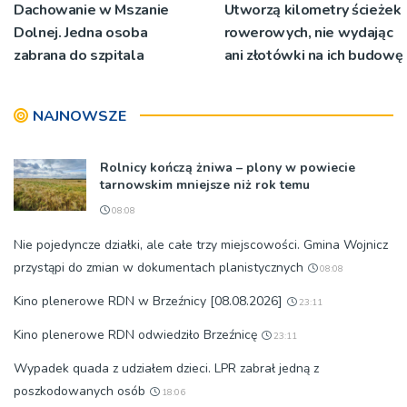
Dachowanie w Mszanie
Utworzą kilometry ścieżek
Dolnej. Jedna osoba
rowerowych, nie wydając
zabrana do szpitala
ani złotówki na ich budowę
NAJNOWSZE
Rolnicy kończą żniwa – plony w powiecie
tarnowskim mniejsze niż rok temu
08:08
Nie pojedyncze działki, ale całe trzy miejscowości. Gmina Wojnicz
przystąpi do zmian w dokumentach planistycznych
08:08
Kino plenerowe RDN w Brzeźnicy [08.08.2026]
23:11
Kino plenerowe RDN odwiedziło Brzeźnicę
23:11
Wypadek quada z udziałem dzieci. LPR zabrał jedną z
poszkodowanych osób
18:06