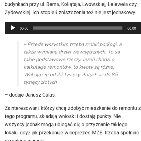
budynkach przy ul. Bema, Kołłątaja, Lwowskiej, Lelewela czy
Żydowskiej. Ich stopień zniszczenia też nie jest jednakowy.
Odtwarzacz
00:00
00:00
plików
dźwiękowych
– Przede wszystkim trzeba zrobić podłogi, a
także wymianę drzwi wewnętrznych. To są
takie podstawowe rzeczy. Jeżeli chodzi o
kalkulacje remontów, to kwoty są różne.
Wahają się od 22 tysięcy złotych aż do 85
tysięcy złotych
– dodaje Janusz Galas.
Zainteresowani, którzy chcą zdobyć mieszkanie do remontu z
tego programu, składają wnioski i dostają punkty. Nie
wszyscy jednak mogą ubiegać się o przyznanie takiego
lokalu, gdyż jak przekonuje wiceprezes MZB, trzeba spełniać
określone warunki.