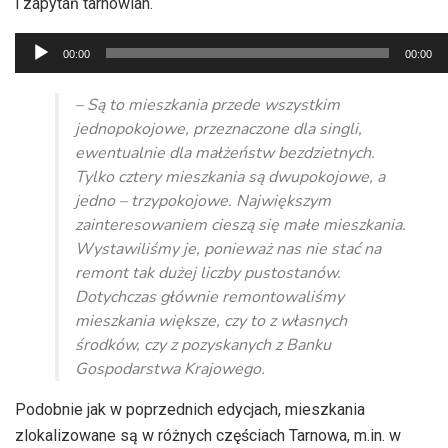
i zapytań tarnowian.
Odtwarzacz
00:00
00:00
plików
dźwiękowych
– Są to mieszkania przede wszystkim
jednopokojowe, przeznaczone dla singli,
ewentualnie dla małżeństw bezdzietnych.
Tylko cztery mieszkania są dwupokojowe, a
jedno – trzypokojowe. Największym
zainteresowaniem cieszą się małe mieszkania.
Wystawiliśmy je, ponieważ nas nie stać na
remont tak dużej liczby pustostanów.
Dotychczas głównie remontowaliśmy
mieszkania większe, czy to z własnych
środków, czy z pozyskanych z Banku
Gospodarstwa Krajowego.
Podobnie jak w poprzednich edycjach, mieszkania
zlokalizowane są w różnych częściach Tarnowa, m.in. w