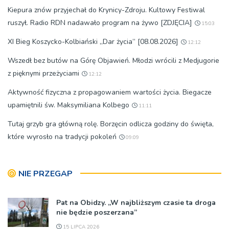
Kiepura znów przyjechał do Krynicy-Zdroju. Kultowy Festiwal
ruszył. Radio RDN nadawało program na żywo [ZDJĘCIA]
15:03
XI Bieg Koszycko-Kolbiański „Dar życia” [08.08.2026]
12:12
Wszedł bez butów na Górę Objawień. Młodzi wrócili z Medjugorie
z pięknymi przeżyciami
12:12
Aktywność fizyczna z propagowaniem wartości życia. Biegacze
upamiętnili św. Maksymiliana Kolbego
11:11
Tutaj grzyb gra główną rolę. Borzęcin odlicza godziny do święta,
które wyrosło na tradycji pokoleń
09:09
NIE PRZEGAP
Pat na Obidzy. „W najbliższym czasie ta droga
nie będzie poszerzana”
15 LIPCA 2026