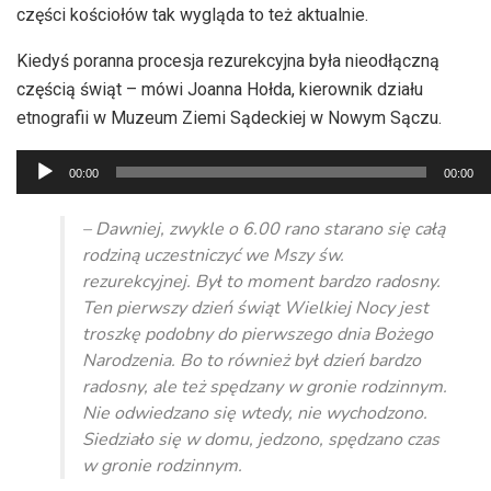
części kościołów tak wygląda to też aktualnie.
Kiedyś poranna procesja rezurekcyjna była nieodłączną
częścią świąt – mówi Joanna Hołda, kierownik działu
etnografii w Muzeum Ziemi Sądeckiej w Nowym Sączu.
Odtwarzacz
00:00
00:00
plików
dźwiękowych
– Dawniej, zwykle o 6.00 rano starano się całą
rodziną uczestniczyć we Mszy św.
rezurekcyjnej. Był to moment bardzo radosny.
Ten pierwszy dzień świąt Wielkiej Nocy jest
troszkę podobny do pierwszego dnia Bożego
Narodzenia. Bo to również był dzień bardzo
radosny, ale też spędzany w gronie rodzinnym.
Nie odwiedzano się wtedy, nie wychodzono.
Siedziało się w domu, jedzono, spędzano czas
w gronie rodzinnym.