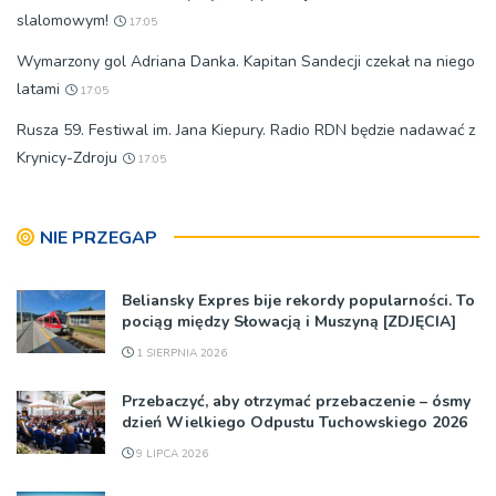
slalomowym!
17:05
Wymarzony gol Adriana Danka. Kapitan Sandecji czekał na niego
latami
17:05
Rusza 59. Festiwal im. Jana Kiepury. Radio RDN będzie nadawać z
Krynicy-Zdroju
17:05
NIE PRZEGAP
Beliansky Expres bije rekordy popularności. To
pociąg między Słowacją i Muszyną [ZDJĘCIA]
1 SIERPNIA 2026
Przebaczyć, aby otrzymać przebaczenie – ósmy
dzień Wielkiego Odpustu Tuchowskiego 2026
9 LIPCA 2026