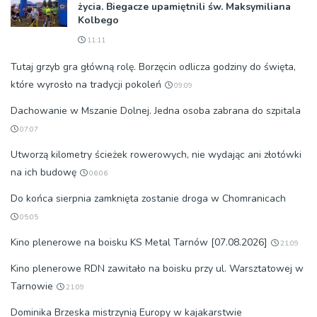
życia. Biegacze upamiętnili św. Maksymiliana
Kolbego
11:11
Tutaj grzyb gra główną rolę. Borzęcin odlicza godziny do święta,
które wyrosło na tradycji pokoleń
09:09
Dachowanie w Mszanie Dolnej. Jedna osoba zabrana do szpitala
07:07
Utworzą kilometry ścieżek rowerowych, nie wydając ani złotówki
na ich budowę
06:06
Do końca sierpnia zamknięta zostanie droga w Chomranicach
05:05
Kino plenerowe na boisku KS Metal Tarnów [07.08.2026]
21:09
Kino plenerowe RDN zawitało na boisku przy ul. Warsztatowej w
Tarnowie
21:09
Dominika Brzeska mistrzynią Europy w kajakarstwie