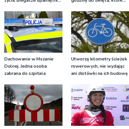
życia. Biegacze upamiętnili
godziny do święta, które
św. Maksymiliana Kolbego
wyrosło na tradycji
pokoleń
Dachowanie w Mszanie
Utworzą kilometry ścieżek
Dolnej. Jedna osoba
rowerowych, nie wydając
zabrana do szpitala
ani złotówki na ich budowę