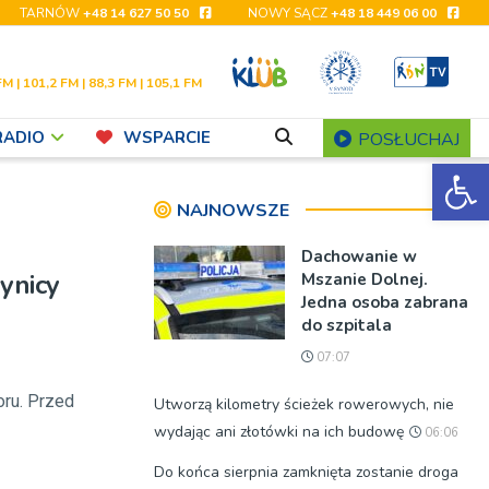
TARNÓW
+48 14 627 50 50
NOWY SĄCZ
+48 18 449 06 00
FM | 101,2 FM | 88,3 FM | 105,1 FM
RADIO
WSPARCIE
POSŁUCHAJ
Ot
NAJNOWSZE
Dachowanie w
ynicy
Mszanie Dolnej.
Jedna osoba zabrana
do szpitala
07:07
oru. Przed
Utworzą kilometry ścieżek rowerowych, nie
wydając ani złotówki na ich budowę
06:06
Do końca sierpnia zamknięta zostanie droga