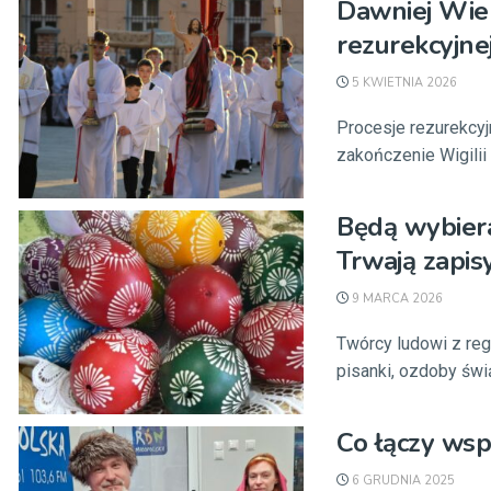
Dawniej Wiel
rezurekcyjne
5 KWIETNIA 2026
Procesje rezurekcyj
zakończenie Wigilii 
Będą wybiera
Trwają zapis
9 MARCA 2026
Twórcy ludowi z reg
pisanki, ozdoby świ
Co łączy wsp
6 GRUDNIA 2025