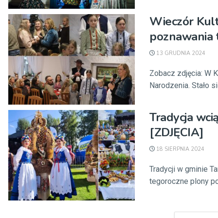
Wieczór Kult
poznawania 
13 GRUDNIA 2024
Zobacz zdjęcia: W K
Narodzenia. Stało się
Tradycja wci
[ZDJĘCIA]
18 SIERPNIA 2024
Tradycji w gminie Ta
tegoroczne plony po