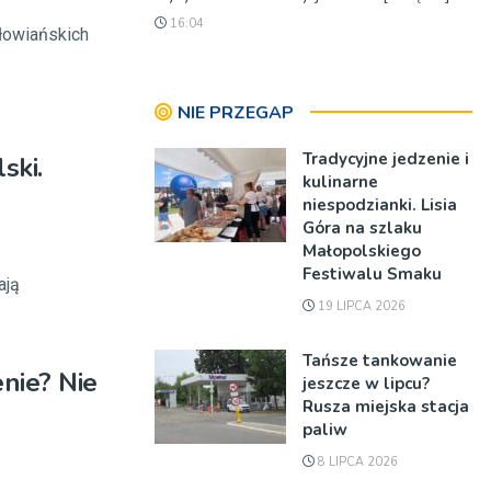
16:04
słowiańskich
NIE PRZEGAP
Tradycyjne jedzenie i
ski.
kulinarne
niespodzianki. Lisia
Góra na szlaku
Małopolskiego
Festiwalu Smaku
ają
19 LIPCA 2026
Tańsze tankowanie
nie? Nie
jeszcze w lipcu?
Rusza miejska stacja
paliw
8 LIPCA 2026