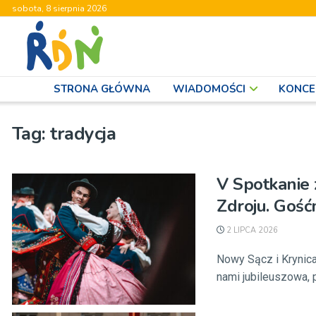
sobota, 8 sierpnia 2026
STRONA GŁÓWNA
WIADOMOŚCI
KONCE
Tag:
tradycja
V Spotkanie 
Zdroju. Gość
2 LIPCA 2026
Nowy Sącz i Krynica-
nami jubileuszowa, pi