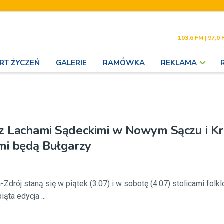
103,6 FM | 97,0 
RT ŻYCZEŃ
GALERIE
RAMÓWKA
REKLAMA
z Lachami Sądeckimi w Nowym Sączu i Kr
mi będą Bułgarzy
Zdrój staną się w piątek (3.07) i w sobotę (4.07) stolicami folkl
ąta edycja ...