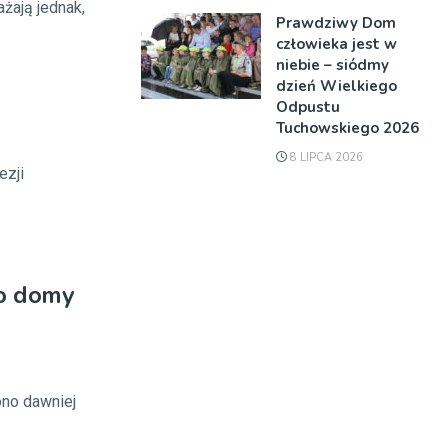
ażają jednak,
Prawdziwy Dom
człowieka jest w
niebie – siódmy
dzień Wielkiego
Odpustu
Tuchowskiego 2026
8 LIPCA 2026
ezji
no domy
ono dawniej