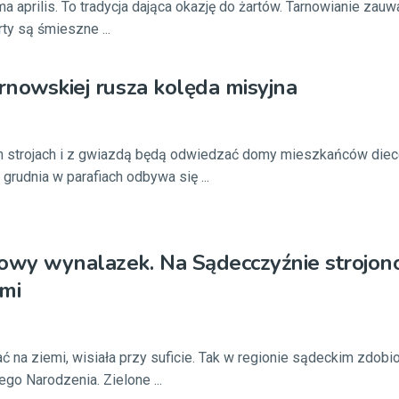
ima aprilis. To tradycja dająca okazję do żartów. Tarnowianie zauw
ty są śmieszne ...
arnowskiej rusza kolęda misyjna
h strojach i z gwiazdą będą odwiedzać domy mieszkańców diec
 grudnia w parafiach odbywa się ...
nowy wynalazek. Na Sądecczyźnie strojo
mi
ać na ziemi, wisiała przy suficie. Tak w regionie sądeckim zdobi
go Narodzenia. Zielone ...