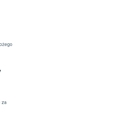
Bożego
w
i za