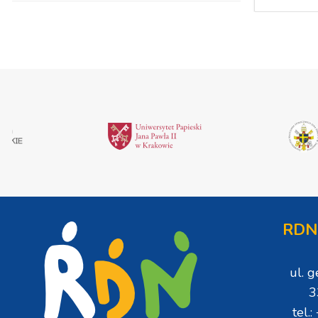
RDN
ul. 
3
tel.