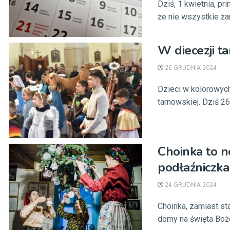
Dziś, 1 kwietnia, pr
że nie wszystkie żar
W diecezji t
26 GRUDNIA 2024
Dzieci w kolorowyc
tarnowskiej. Dziś 26
Choinka to 
podłaźniczka
24 GRUDNIA 2024
Choinka, zamiast st
domy na święta Boże