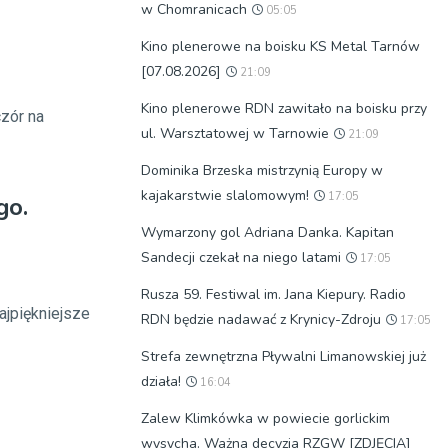
w Chomranicach
05:05
Kino plenerowe na boisku KS Metal Tarnów
[07.08.2026]
21:09
Kino plenerowe RDN zawitało na boisku przy
zór na
ul. Warsztatowej w Tarnowie
21:09
Dominika Brzeska mistrzynią Europy w
kajakarstwie slalomowym!
17:05
go.
Wymarzony gol Adriana Danka. Kapitan
Sandecji czekał na niego latami
17:05
Rusza 59. Festiwal im. Jana Kiepury. Radio
ajpiękniejsze
RDN będzie nadawać z Krynicy-Zdroju
17:05
Strefa zewnętrzna Pływalni Limanowskiej już
działa!
16:04
Zalew Klimkówka w powiecie gorlickim
wysycha. Ważna decyzja RZGW [ZDJĘCIA]