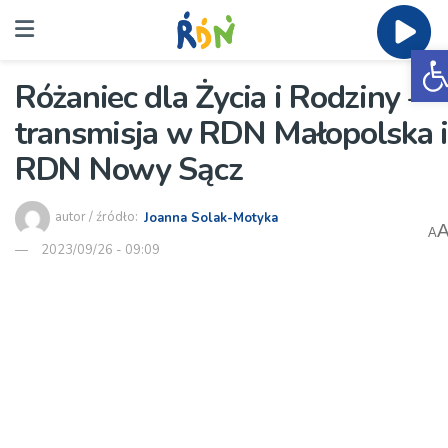
O
Różaniec dla Życia i Rodziny –
transmisja w RDN Małopolska i
RDN Nowy Sącz
autor / źródło:
Joanna Solak-Motyka
A
2023/09/26 - 09:09