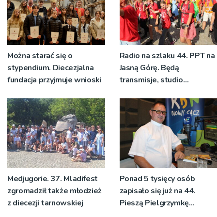
Można starać się o
Radio na szlaku 44. PPT na
stypendium. Diecezjalna
Jasną Górę. Będą
fundacja przyjmuje wnioski
transmisje, studio
pielgrzymkowe,
pozdrowienia
Medjugorie. 37. Mladifest
Ponad 5 tysięcy osób
zgromadził także młodzież
zapisało się już na 44.
z diecezji tarnowskiej
Pieszą Pielgrzymkę
Tarnowską [WIDEO]