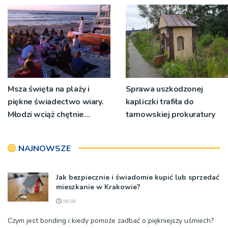
Msza święta na plaży i
Sprawa uszkodzonej
piękne świadectwo wiary.
kapliczki trafiła do
Młodzi wciąż chętnie
tarnowskiej prokuratury
wyjeżdżają na oazy
NAJNOWSZE
Jak bezpiecznie i świadomie kupić lub sprzedać
mieszkanie w Krakowie?
08:08
Czym jest bonding i kiedy pomoże zadbać o piękniejszy uśmiech?