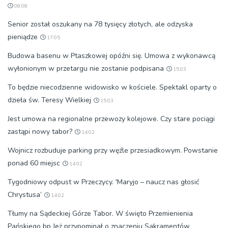
08:08
Senior został oszukany na 78 tysięcy złotych, ale odzyska
pieniądze
17:05
Budowa basenu w Ptaszkowej opóźni się. Umowa z wykonawcą
wyłonionym w przetargu nie zostanie podpisana
15:03
To będzie niecodzienne widowisko w kościele. Spektakl oparty o
dzieła św. Teresy Wielkiej
15:03
Jest umowa na regionalne przewozy kolejowe. Czy stare pociągi
zastąpi nowy tabor?
14:02
Wojnicz rozbuduje parking przy węźle przesiadkowym. Powstanie
ponad 60 miejsc
14:02
Tygodniowy odpust w Przeczycy. 'Maryjo – naucz nas głosić
Chrystusa’
14:02
Tłumy na Sądeckiej Górze Tabor. W święto Przemienienia
Pańskiego bp Jeż przypominał o znaczeniu Sakramentów