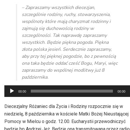
– Zapraszamy wszystkich diecezjan,
szczególnie rodziny, ruchy, stowarzyszenia,
wspólnoty które mają charyzmat rodzinny i
zajmują się duchowością rodziny w
szczególności. Tak naprawdę zapraszamy
wszystkich. Będzie piękna pogoda. Piękna
złota polska jesień. Serdecznie zapraszamy,
aby przy tej pięknej pogodzie, bo z pewnością
ona taka będzie oddać cześć Bogu, Maryi, więc
zapraszamy do wspólnej modlitwy już 8
października.
Odtwarzacz
00:00
00:00
plików
dźwiękowych
Diecezjalny Różaniec dla Życia i Rodziny rozpocznie się w
niedzielę, 8 października w kościele Matki Bożej Nieustającej
Pomocy w Mielcu o godz. 12.00. Eucharystii przewodniczyć
będzie bp Andrzej Jeż. Będzie ona transmitowana przez radio