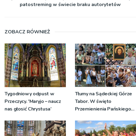
patostreming w świecie braku autorytetów
ZOBACZ RÓWNIEŻ
Tygodniowy odpust w
Tłumy na Sądeckiej Górze
Przeczycy. 'Maryjo – naucz
Tabor. W święto
nas głosić Chrystusa’
Przemienienia Pańskiego
bp Jeż przypominał o
znaczeniu Sakramentów
[ZDJĘCIA]