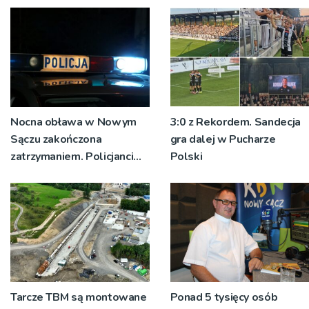
Nocna obława w Nowym
3:0 z Rekordem. Sandecja
Sączu zakończona
gra dalej w Pucharze
zatrzymaniem. Policjanci
Polski
ustalają jak doszło do
dźgnięcia 31-letniego
mężczyzny
Tarcze TBM są montowane
Ponad 5 tysięcy osób