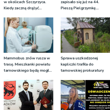
w okolicach Szczyrzyca.
zapisało się już na 44.
Kiedy zaczną drążyć
Pieszą Pielgrzymkę
tunele?
Tarnowską [WIDEO]
Mammobus znów rusza w
Sprawa uszkodzonej
trasę. Mieszkanki powiatu
kapliczki trafiła do
tarnowskiego będą mogły
tarnowskiej prokuratury
wykonać bezpłatne
badania