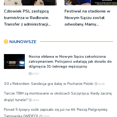
Człowiek PSL zastępcą
Festiwal na stadionie w
burmistrza w Radłowie.
Nowym Sączu został
Transfer z administracji
odwołany. Mamy
rządowej do
oświadczenia
samorządowej
organizatorów i spółki NIK
NAJNOWSZE
Nocna obława w Nowym Sączu zakończona
zatrzymaniem. Policjanci ustalają jak doszło do
dźgnięcia 31-letniego mężczyzny
07:07
3:0 z Rekordem. Sandecja gra dalej w Pucharze Polski
20:08
Tarcze TBM są montowane w okolicach Szczyrzyca. Kiedy zaczną
drążyć tunele?
16:04
Ponad 5 tysięcy osób zapisało się już na 44. Pieszą Pielgrzymkę
Tarnowską [WIDEO]
15:03