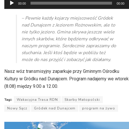
Odtwarzacz
00:00
00:00
plików
dźwiękowych
– Pewnie każdy kojarzy miejscowość Gródek
nad Dunajcem z Jeziorem Rożnowskim, ale to
nie tylko jezioro. Gmina skrywa jeszcze wiele
innych skarbów, które będziemy odkrywać w
naszym programie. Serdecznie zapraszamy do
słuchania. Jeśli ktoś będzie w pobliżu też
może do nas przyjść i zobaczyć jak działamy.
Nasz wóz transmisyjny zaparkuje przy Gminnym Ośrodku
Kultury w Gródku nad Dunajcem. Program nadajemy we wtorek
(8.08) między 9.00 a 12.00.
Tagi:
Wakacyjna Trasa RDN
Skarby Małopolski
Nowy Sącz
Gródek nad Dunajcem
program na żywo