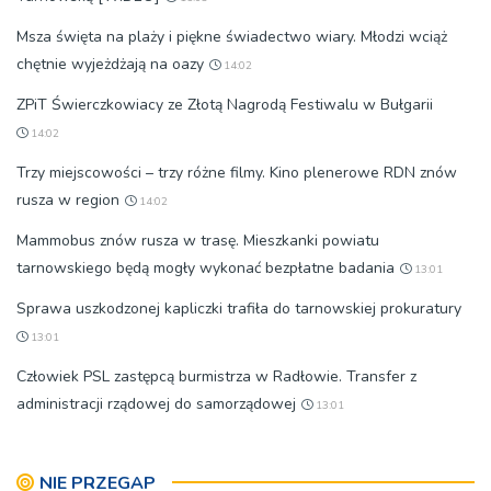
Msza święta na plaży i piękne świadectwo wiary. Młodzi wciąż
chętnie wyjeżdżają na oazy
14:02
ZPiT Świerczkowiacy ze Złotą Nagrodą Festiwalu w Bułgarii
14:02
Trzy miejscowości – trzy różne filmy. Kino plenerowe RDN znów
rusza w region
14:02
Mammobus znów rusza w trasę. Mieszkanki powiatu
tarnowskiego będą mogły wykonać bezpłatne badania
13:01
Sprawa uszkodzonej kapliczki trafiła do tarnowskiej prokuratury
13:01
Człowiek PSL zastępcą burmistrza w Radłowie. Transfer z
administracji rządowej do samorządowej
13:01
NIE PRZEGAP