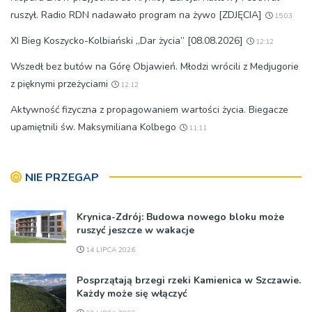
ruszył. Radio RDN nadawało program na żywo [ZDJĘCIA]
15:03
XI Bieg Koszycko-Kolbiański „Dar życia” [08.08.2026]
12:12
Wszedł bez butów na Górę Objawień. Młodzi wrócili z Medjugorie
z pięknymi przeżyciami
12:12
Aktywność fizyczna z propagowaniem wartości życia. Biegacze
upamiętnili św. Maksymiliana Kolbego
11:11
NIE PRZEGAP
Krynica-Zdrój: Budowa nowego bloku może
ruszyć jeszcze w wakacje
14 LIPCA 2026
Posprzątają brzegi rzeki Kamienica w Szczawie.
Każdy może się włączyć