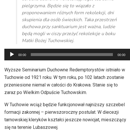
pielgrzyma. Będzie się to wiązało z
proponowaniem różnych form rekolekcji, dni
skupienia dla osób świeckich. Taka przestrzeń
duchowa przy sanktuarium jest ważna, ludzie
będą mogli w ciszy przeżyć rekolekcje u boku
Matki Bożej Tuchowskiej.
Odtwarzacz
00:00
00:00
plików
dźwiękowych
Wyższe Seminarium Duchowne Redemptorystów istniało w
Tuchowie od 1921 roku. W tym roku, po 102 latach zostanie
przeniesione niemal w całości do Krakowa. Stanie się to
zaraz po Wielkim Odpuście Tuchowskim.
W Tuchowie wciąż będzie funkcjonował najniższy szczebel
formacji zakonnej – pierwszoroczny postulat. W diecezji
tarnowskiej kleryków kształci jeszcze nowicjat, mieszczący
się na terenie Lubaszowej.