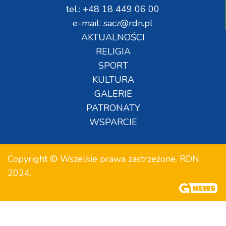
tel.: +48 18 449 06 00
e-mail: sacz@rdn.pl
AKTUALNOŚCI
RELIGIA
SPORT
KULTURA
GALERIE
PATRONATY
WSPARCIE
Copyright © Wszelkie prawa zastrzeżone. RDN.
2024.