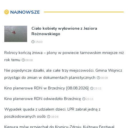
pielgrzymkowe,
pozdrowienia
NAJNOWSZE
Ciało kobiety wyłowione z Jeziora
Rożnowskiego
15:03
Rolnicy kończą żniwa – plony w powiecie tarnowskim mniejsze niż
rok temu
08:08
Nie pojedyncze działki, ale całe trzy miejscowości. Gmina Wojnicz
przystąpi do zmian w dokumentach planistycznych
08:08
Kino plenerowe RDN w Brzeźnicy [08.08.2026]
23:11
Kino plenerowe RDN odwiedziło Brzeźnicę
23:11
Wypadek quada z udziałem dzieci. LPR zabrał jedną z
poszkodowanych osób
18:06
Kiepura znów przyjechał do Krynicy-Zdroju. Kultowy Festiwal