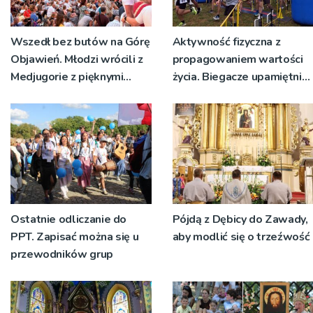
Wszedł bez butów na Górę
Aktywność fizyczna z
Objawień. Młodzi wrócili z
propagowaniem wartości
Medjugorie z pięknymi
życia. Biegacze upamiętnili
przeżyciami
św. Maksymiliana Kolbego
Ostatnie odliczanie do
Pójdą z Dębicy do Zawady,
PPT. Zapisać można się u
aby modlić się o trzeźwość
przewodników grup