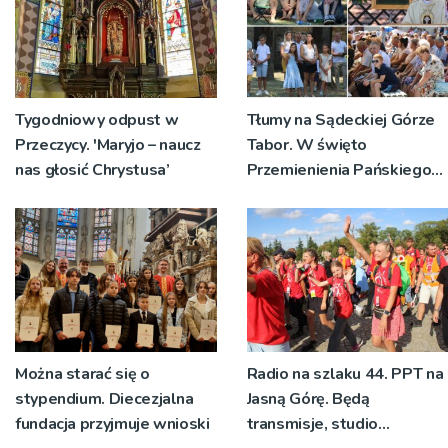
Tygodniowy odpust w
Tłumy na Sądeckiej Górze
Przeczycy. 'Maryjo – naucz
Tabor. W święto
nas głosić Chrystusa’
Przemienienia Pańskiego
bp Jeż przypominał o
znaczeniu Sakramentów
[ZDJĘCIA]
Można starać się o
Radio na szlaku 44. PPT na
stypendium. Diecezjalna
Jasną Górę. Będą
fundacja przyjmuje wnioski
transmisje, studio