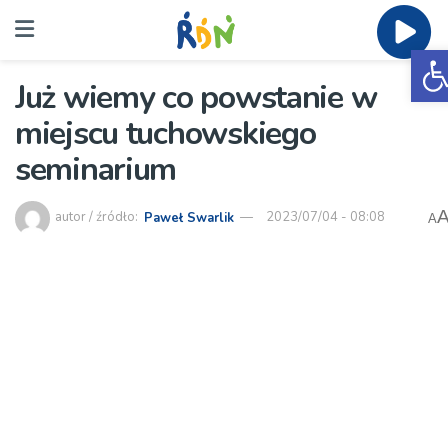
O
Już wiemy co powstanie w
miejscu tuchowskiego
seminarium
autor / źródło:
Paweł Swarlik
2023/07/04 - 08:08
A