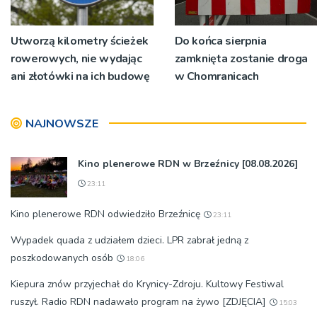
Utworzą kilometry ścieżek
Do końca sierpnia
rowerowych, nie wydając
zamknięta zostanie droga
ani złotówki na ich budowę
w Chomranicach
NAJNOWSZE
Kino plenerowe RDN w Brzeźnicy [08.08.2026]
23:11
Kino plenerowe RDN odwiedziło Brzeźnicę
23:11
Wypadek quada z udziałem dzieci. LPR zabrał jedną z
poszkodowanych osób
18:06
Kiepura znów przyjechał do Krynicy-Zdroju. Kultowy Festiwal
ruszył. Radio RDN nadawało program na żywo [ZDJĘCIA]
15:03