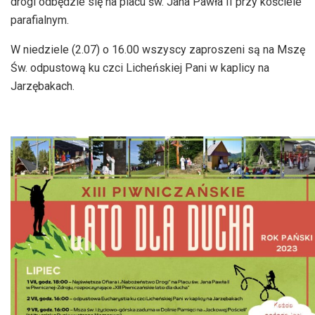
drogi odbędzie się na placu św. Jana Pawła II przy kościele
parafialnym.
W niedziele (2.07) o 16.00 wszyscy zaproszeni są na Mszę
Św. odpustową ku czci Licheńskiej Pani w kaplicy na
Jarzębakach
.