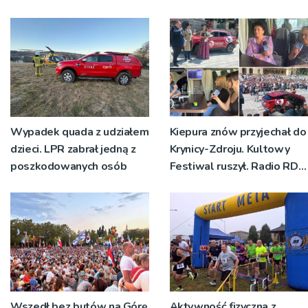
Wypadek quada z udziałem
Kiepura znów przyjechał do
dzieci. LPR zabrał jedną z
Krynicy-Zdroju. Kultowy
poszkodowanych osób
Festiwal ruszył. Radio RDN
nadawało program na
żywo [ZDJĘCIA]
Wszedł bez butów na Górę
Aktywność fizyczna z