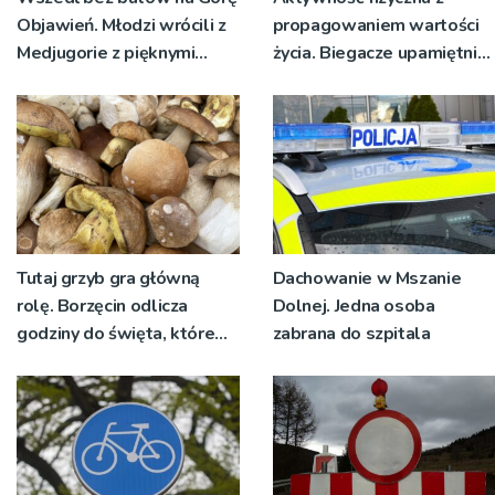
Objawień. Młodzi wrócili z
propagowaniem wartości
Medjugorie z pięknymi
życia. Biegacze upamiętnili
przeżyciami
św. Maksymiliana Kolbego
Tutaj grzyb gra główną
Dachowanie w Mszanie
rolę. Borzęcin odlicza
Dolnej. Jedna osoba
godziny do święta, które
zabrana do szpitala
wyrosło na tradycji
pokoleń