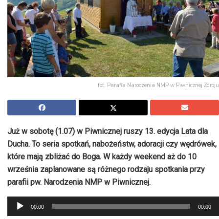
fot. Parafia Narodzenia NMP w Piwnicznej Zdroju
Już w sobotę (1.07) w Piwnicznej ruszy 13. edycja Lata dla
Ducha. To seria spotkań, nabożeństw, adoracji czy wędrówek,
które mają zbliżać do Boga. W każdy weekend aż do 10
września zaplanowane są różnego rodzaju spotkania przy
parafii pw. Narodzenia NMP w Piwnicznej.
Odtwarzacz
00:00
00:00
plików