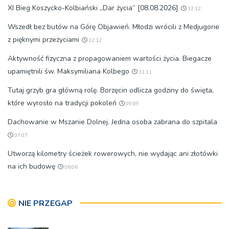
XI Bieg Koszycko-Kolbiański „Dar życia” [08.08.2026]
12:12
Wszedł bez butów na Górę Objawień. Młodzi wrócili z Medjugorie
z pięknymi przeżyciami
12:12
Aktywność fizyczna z propagowaniem wartości życia. Biegacze
upamiętnili św. Maksymiliana Kolbego
11:11
Tutaj grzyb gra główną rolę. Borzęcin odlicza godziny do święta,
które wyrosło na tradycji pokoleń
09:09
Dachowanie w Mszanie Dolnej. Jedna osoba zabrana do szpitala
07:07
Utworzą kilometry ścieżek rowerowych, nie wydając ani złotówki
na ich budowę
06:06
NIE PRZEGAP