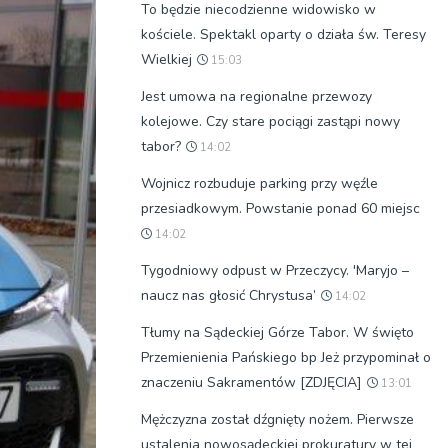
To będzie niecodzienne widowisko w
kościele. Spektakl oparty o działa św. Teresy
Wielkiej
15:03
Jest umowa na regionalne przewozy
kolejowe. Czy stare pociągi zastąpi nowy
tabor?
14:02
Wojnicz rozbuduje parking przy węźle
przesiadkowym. Powstanie ponad 60 miejsc
14:02
Tygodniowy odpust w Przeczycy. 'Maryjo –
naucz nas głosić Chrystusa’
14:02
Tłumy na Sądeckiej Górze Tabor. W święto
Przemienienia Pańskiego bp Jeż przypominał o
znaczeniu Sakramentów [ZDJĘCIA]
13:01
Mężczyzna został dźgnięty nożem. Pierwsze
ustalenia nowosądeckiej prokuratury w tej