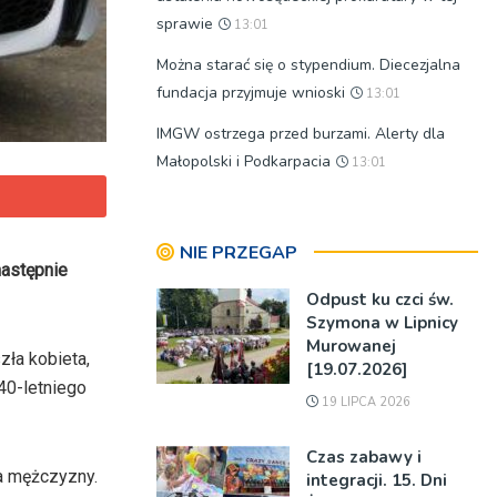
sprawie
13:01
Można starać się o stypendium. Diecezjalna
fundacja przyjmuje wnioski
13:01
IMGW ostrzega przed burzami. Alerty dla
Małopolski i Podkarpacia
13:01
NIE PRZEGAP
następnie
Odpust ku czci św.
Szymona w Lipnicy
Murowanej
ła kobieta,
[19.07.2026]
 40-letniego
19 LIPCA 2026
Czas zabawy i
a mężczyzny.
integracji. 15. Dni