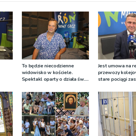
To będzie niecodzienne
Jest umowa na r
widowisko w kościele.
przewozy kolejo
Spektakl oparty o działa św.
stare pociągi za
 nie
Teresy Wielkiej
tabor?