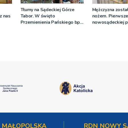
Tłumy na Sądeckiej Górze
Mężczyzna został
cz nas
Tabor. W święto
nożem. Pierwsze
Przemienienia Pańskiego bp
nowosądeckiej p
Jeż przypominał o znaczeniu
tej sprawie
Sakramentów [ZDJĘCIA]
 MAŁOPOLSKA
RDN NOWY S