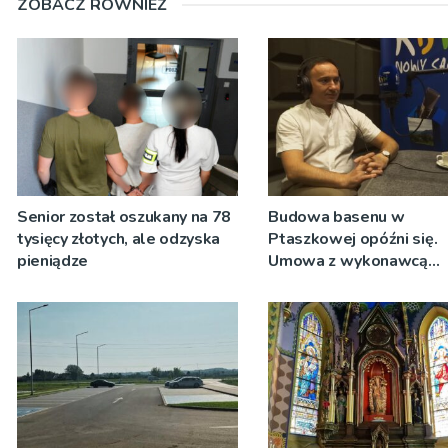
ZOBACZ RÓWNIEŻ
Senior został oszukany na 78
Budowa basenu w
tysięcy złotych, ale odzyska
Ptaszkowej opóźni się.
pieniądze
Umowa z wykonawcą
wyłonionym w przetargu
zostanie podpisana