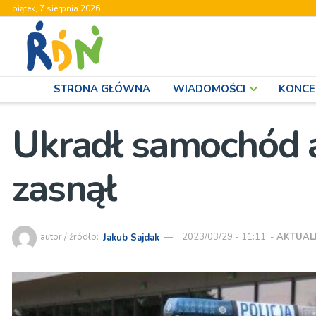
piątek, 7 sierpnia 2026
STRONA GŁÓWNA
WIADOMOŚCI
KONCE
Ukradł samochód 
zasnął
autor / źródło:
Jakub Sajdak
2023/03/29 - 11:11
-
AKTUAL