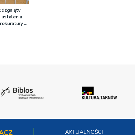
 dźgnięty
 ustalenia
rokuratury w
ĄCZ
AKTUALNOŚCI