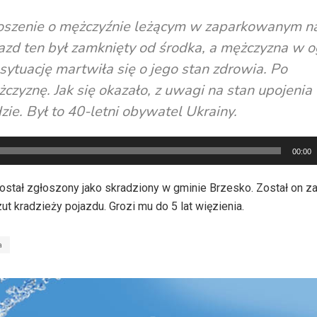
łoszenie o mężczyźnie leżącym w zaparkowanym n
azd ten był zamknięty od środka, a mężczyzna w o
sytuację martwiła się o jego stan zdrowia. Po
żczyznę. Jak się okazało, z uwagi na stan upojenia
ie. Był to 40-letni obywatel Ukrainy.
00:00
tał zgłoszony jako skradziony w gminie Brzesko. Został on z
t kradzieży pojazdu. Grozi mu do 5 lat więzienia.
a