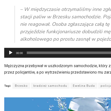
– W międzyczasie otrzymaliśmy inne zg
stacji paliw w Brzesku samochodzie. Poj
nie reagował. Osoba zgłaszająca całą tę 
przyjeździe funkcjonariusze dobudzili mę
alkoholowego po prostu zasnął w pojeźdz
Odtwarzacz
00:00
plików
dźwiękowych
Mężczyzna przebywał w uszkodzonym samochodzie, który zos
przez policjantów, a po wytrzeźwieniu przedstawiono mu zarzu
Tagi:
Brzesko
kradzież samochodu
Ewelina Buda
policj