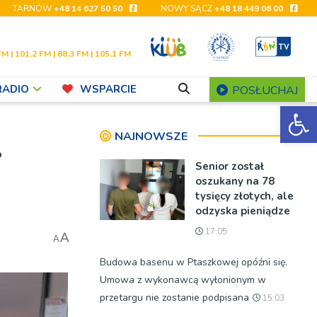
TARNÓW
+48 14 627 50 50
NOWY SĄCZ
+48 18 449 06 00
FM | 101,2 FM | 88,3 FM | 105,1 FM
RADIO
WSPARCIE
POSŁUCHAJ
Ot
…
NAJNOWSZE
Senior został
oszukany na 78
tysięcy złotych, ale
odzyska pieniądze
17:05
A
A
Budowa basenu w Ptaszkowej opóźni się.
Umowa z wykonawcą wyłonionym w
przetargu nie zostanie podpisana
15:03