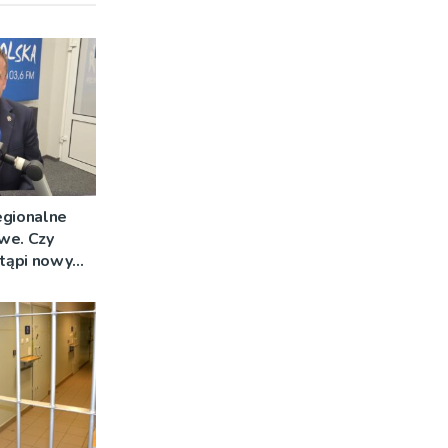
egionalne
we. Czy
stąpi nowy