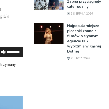
Żabna przyciągnęły
całe rodziny
a
2 SIERPNIA 2026
góle
Najpopularniejsze
piosenki znane z
filmów o słynnym
agencie 007
wybrzmią w Kąśnej
Używaj
Dolnej
strzałek
21 LIPCA 2026
do
atrzymany
góry
oraz
do
dołu
aby
zwiększyć
lub