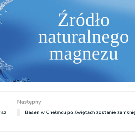
Następny
rsz
Basen w Chełmcu po świętach zostanie zamkni