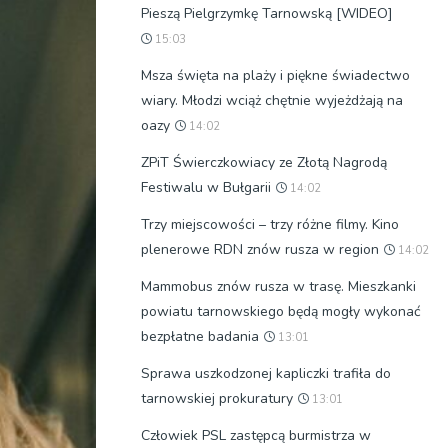
Pieszą Pielgrzymkę Tarnowską [WIDEO]
15:03
Msza święta na plaży i piękne świadectwo
wiary. Młodzi wciąż chętnie wyjeżdżają na
oazy
14:02
ZPiT Świerczkowiacy ze Złotą Nagrodą
Festiwalu w Bułgarii
14:02
Trzy miejscowości – trzy różne filmy. Kino
plenerowe RDN znów rusza w region
14:02
Mammobus znów rusza w trasę. Mieszkanki
powiatu tarnowskiego będą mogły wykonać
bezpłatne badania
13:01
Sprawa uszkodzonej kapliczki trafiła do
tarnowskiej prokuratury
13:01
Człowiek PSL zastępcą burmistrza w