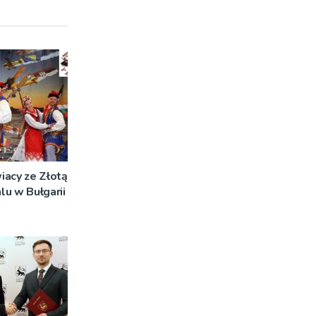
iacy ze Złotą
u w Bułgarii