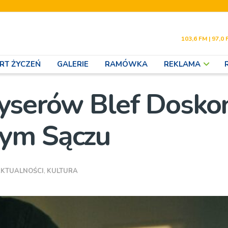
103,6 FM | 97,0 
RT ŻYCZEŃ
GALERIE
RAMÓWKA
REKLAMA
żyserów Blef Dosko
wym Sączu
KTUALNOŚCI
,
KULTURA