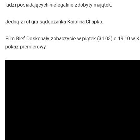
ludzi posiadających nielegalnie zdobyty majątek.
Jedną z ról gra sądeczanka Karolina Chapko.
Film Blef Doskonały zobaczycie w piątek (31.03) o 19.10 w K
pokaz premierowy.