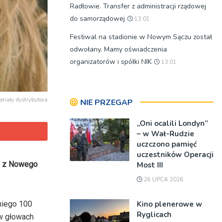
Radłowie. Transfer z administracji rządowej
do samorządowej
13:01
Festiwal na stadionie w Nowym Sączu został
odwołany. Mamy oświadczenia
organizatorów i spółki NIK
13:01
teriały dystrybutora
NIE PRZEGAP
„Oni ocalili Londyn”
– w Wał-Rudzie
uczczono pamięć
uczestników Operacji
y z Nowego
Most III
26 LIPCA 2026
Kino plenerowe w
 niego 100
Ryglicach
 w głowach