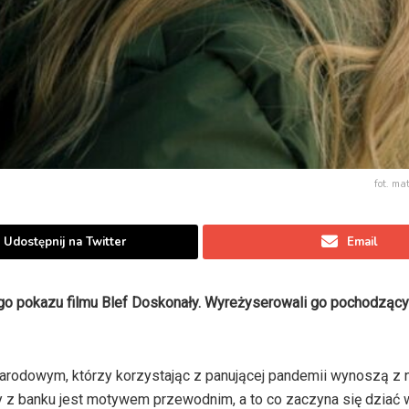
fot. ma
Udostępnij na Twitter
Email
 pokazu filmu Blef Doskonały. Wyreżyserowali go pochodząc
u Narodowym, którzy korzystając z panującej pandemii wynoszą z
zy z banku jest motywem przewodnim, a to co zaczyna się dziać