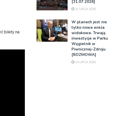
[31.07.2026]
31 LIPCA 2026
W planach jest nie
tylko nowa wieża
ć bilety na
widokowa. Trwają
inwestycje w Parku
Węgielnik w
Piwnicznej-Zdroju
[ROZMOWA]
14 LIPCA 2026