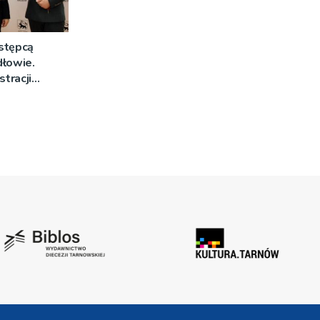
stępcą
dłowie.
stracji
morządowej