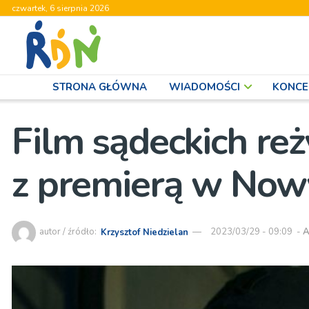
czwartek, 6 sierpnia 2026
STRONA GŁÓWNA
WIADOMOŚCI
KONCE
Film sądeckich re
z premierą w No
autor / źródło:
Krzysztof Niedzielan
2023/03/29 - 09:09
-
A