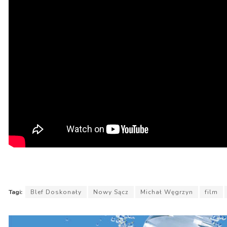
Tagi:
Blef Doskonały
Nowy Sącz
Michał Węgrzyn
film