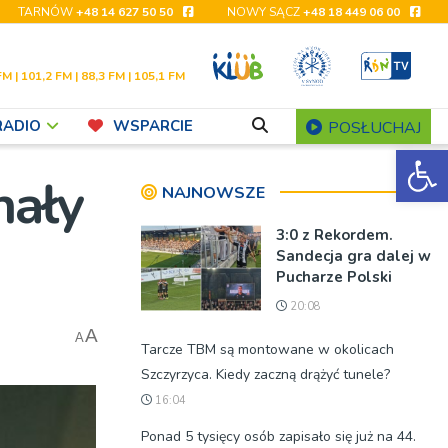
TARNÓW
+48 14 627 50 50
NOWY SĄCZ
+48 18 449 06 00
FM | 101,2 FM | 88,3 FM | 105,1 FM
RADIO
WSPARCIE
POSŁUCHAJ
Ot
nały
NAJNOWSZE
3:0 z Rekordem.
Sandecja gra dalej w
Pucharze Polski
20:08
A
A
Tarcze TBM są montowane w okolicach
Szczyrzyca. Kiedy zaczną drążyć tunele?
16:04
Ponad 5 tysięcy osób zapisało się już na 44.