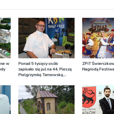
ane w
Ponad 5 tysięcy osób
ZPiT Świerczkow
edy
zapisało się już na 44. Pieszą
Nagrodą Festiwal
Pielgrzymkę Tarnowską
[WIDEO]