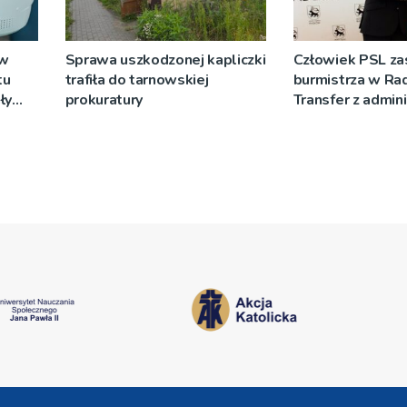
 w
Sprawa uszkodzonej kapliczki
Człowiek PSL za
tu
trafiła do tarnowskiej
burmistrza w Ra
ły
prokuratury
Transfer z admini
ania
rządowej do sa