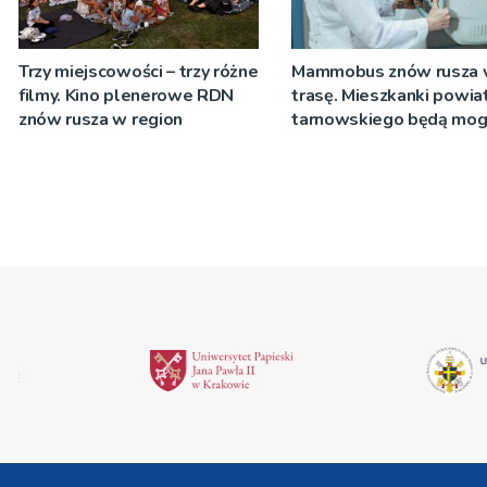
Trzy miejscowości – trzy różne
Mammobus znów rusza
filmy. Kino plenerowe RDN
trasę. Mieszkanki powia
znów rusza w region
tarnowskiego będą mog
wykonać bezpłatne bad