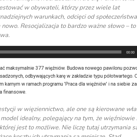
stować w obywateli, którzy przez wiele lat
znadziejnych warunkach, odcięci od społeczeństwa
a nowo. Resocjalizacja to bardzo ważne słowo – to
twa.
00:00
ać maksymalnie 377 więźniów. Budowa nowego pawilonu pozwo
sadzonych, odbywających karę w zakładzie typu półotwartego. O
 karnym w ramach programu 'Praca dla więźniów’ i na siebie zar
a finansowe.
estycji w więziennictwo, ale one są kierowane wła
model idealny, polegający na tym, że więźniowie
której jest to możliwe. Nie liczę tutaj utrzymania 
eżące koszty ich utrzymania są mniejsze. Stąd