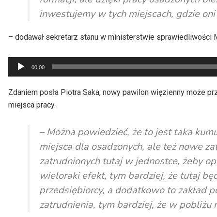
inwestujemy w tych miejscach, gdzie on
– dodawał sekretarz stanu w ministerstwie sprawiedliwości 
Odtwarzacz
00:00
plików
dźwiękowych
Zdaniem posła Piotra Saka, nowy pawilon więzienny może pr
miejsca pracy.
– Można powiedzieć, że to jest taka kum
miejsca dla osadzonych, ale też nowe za
zatrudnionych tutaj w jednostce, żeby o
wieloraki efekt, tym bardziej, że tutaj bę
przedsiębiorcy, a dodatkowo to zakład p
zatrudnienia, tym bardziej, że w pobliż