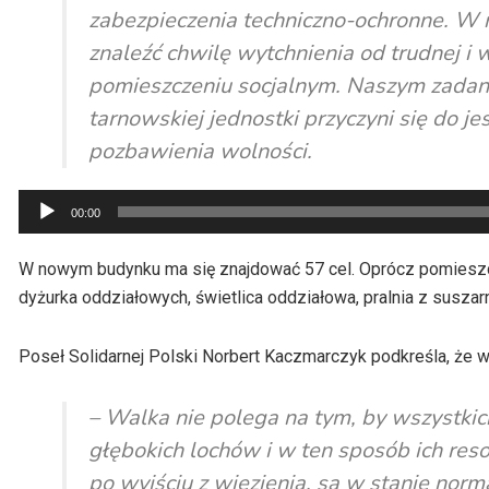
zabezpieczenia techniczno-ochronne. W
znaleźć chwilę wytchnienia od trudnej 
pomieszczeniu socjalnym. Naszym zadan
tarnowskiej jednostki przyczyni się do 
pozbawienia wolności.
Odtwarzacz
00:00
plików
dźwiękowych
W nowym budynku ma się znajdować 57 cel. Oprócz pomieszcz
dyżurka oddziałowych, świetlica oddziałowa, pralnia z susza
Poseł Solidarnej Polski Norbert Kaczmarczyk podkreśla, że 
– Walka nie polega na tym, by wszystkich
głębokich lochów i w ten sposób ich reso
po wyjściu z więzienia, są w stanie nor