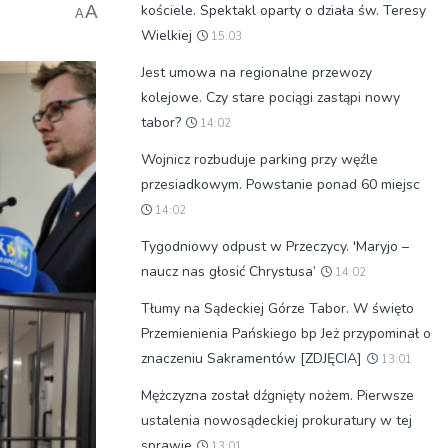
kościele. Spektakl oparty o działa św. Teresy
A
A
Wielkiej
15:03
Jest umowa na regionalne przewozy
kolejowe. Czy stare pociągi zastąpi nowy
tabor?
14:02
Wojnicz rozbuduje parking przy węźle
przesiadkowym. Powstanie ponad 60 miejsc
14:02
Tygodniowy odpust w Przeczycy. 'Maryjo –
naucz nas głosić Chrystusa’
14:02
Tłumy na Sądeckiej Górze Tabor. W święto
Przemienienia Pańskiego bp Jeż przypominał o
znaczeniu Sakramentów [ZDJĘCIA]
13:01
Mężczyzna został dźgnięty nożem. Pierwsze
ustalenia nowosądeckiej prokuratury w tej
sprawie
13:01