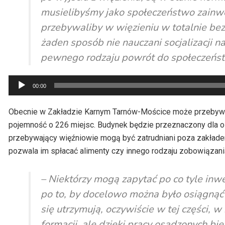
musielibyśmy jako społeczeństwo zainwe
przebywaliby w więzieniu w totalnie be
żaden sposób nie nauczani socjalizacji n
pewnego rodzaju powrót do społeczeńs
Odtwarzacz
00:00
plików
dźwiękowych
Obecnie w Zakładzie Karnym Tarnów-Mościce może przebyw
pojemność o 226 miejsc. Budynek będzie przeznaczony dla o
przebywający więźniowie mogą być zatrudniani poza zakładem
pozwala im spłacać alimenty czy innego rodzaju zobowiązani
– Niektórzy mogą zapytać po co tyle inw
po to, by docelowo można było osiągnąć 
się utrzymują, oczywiście w tej części, w 
formacji, ale dzięki pracy osadzonych bi