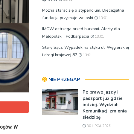
Można starać się o stypendium. Diecezjalna
fundacja przyjmuje wnioski
13:01
IMGW ostrzega przed burzami. Alerty dla
Małopolski i Podkarpacia
13:01
Stary Sącz: Wypadek na styku ul. Węgierskiej
i drogi krajowej 87
13:01
NIE PRZEGAP
Po prawo jazdy i
paszport już gdzie
indziej. Wydział
Komunikacji zmienia
siedzibę
30 LIPCA 2026
ologów. W