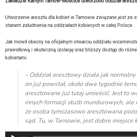
Zakładzie Karnym Tarnów-Mościce utworzono oddział areszt
Utworzenie aresztu dla kobiet w Tarnowie związane jest ze 
stanem zaludnienia na oddziałach kobiecych w całej Polsce.
Jak mówił obecny na oficjalnym otwarciu oddziału wiceminis
prawidłową i skuteczną izolację oraz bliższy dostęp do różn
kobietami.
– Oddział aresztowy działa jak normalny
on już powstał, około dwa tygodnie tem
aresztowane już tutaj umieścić. Jest to 
innych formacji służb mundurowych, ale
że osoba tymczasowo aresztowana pozost
sąd. Tu, w Tarnowie, jest dobre miejsce 
Odtwarzacz