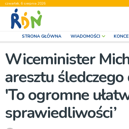
czwartek, 6 sierpnia 2026
STRONA GŁÓWNA
WIADOMOŚCI
KONCE
Wiceminister Mich
aresztu śledczego 
'To ogromne ułatw
sprawiedliwości’