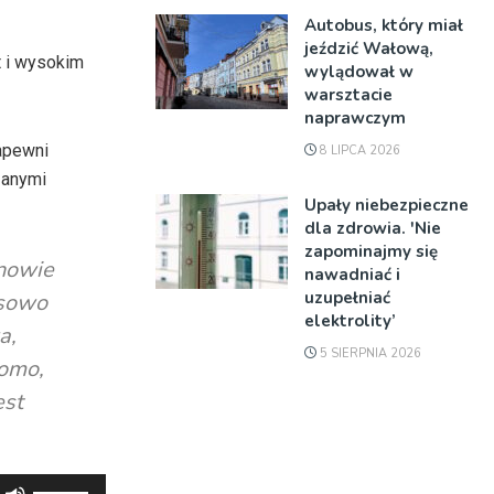
Autobus, który miał
jeździć Wałową,
t i wysokim
wylądował w
warsztacie
naprawczym
apewni
8 LIPCA 2026
zanymi
Upały niebezpieczne
dla zdrowia. 'Nie
zapominajmy się
rnowie
nawadniać i
uzupełniać
asowo
elektrolity’
a,
5 SIERPNIA 2026
domo,
est
Używaj