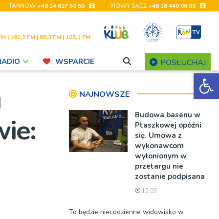
TARNÓW
+48 14 627 50 50
NOWY SĄCZ
+48 18 449 06 00
FM | 101,2 FM | 88,3 FM | 105,1 FM
RADIO
WSPARCIE
POSŁUCHAJ
Ot
u
NAJNOWSZE
Budowa basenu w
wie:
Ptaszkowej opóźni
się. Umowa z
wykonawcom
wyłonionym w
przetargu nie
zostanie podpisana
15:03
To będzie niecodzienne widowisko w