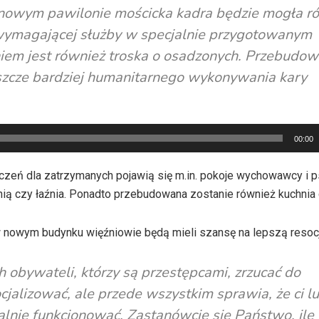
 nowym pawilonie mościcka kadra będzie mogła r
i wymagającej służby w specjalnie przygotowanym
iem jest również troska o osadzonych. Przebudo
jeszcze bardziej humanitarnego wykonywania kary
00:00
eń dla zatrzymanych pojawią się m.in. pokoje wychowawcy i p
rnią czy łaźnia. Ponadto przebudowana zostanie również kuchnia
w nowym budynku więźniowie będą mieli szansę na lepszą resocja
 obywateli, którzy są przestępcami, zrzucać do
cjalizować, ale przede wszystkim sprawia, że ci lu
malnie funkcjonować. Zastanówcie się Państwo, ile