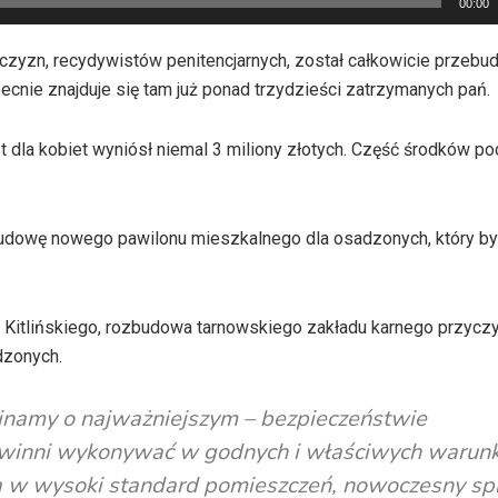
00:00
zyzn, recydywistów penitencjarnych, został całkowicie przebu
nie znajduje się tam już ponad trzydzieści zatrzymanych pań.
dla kobiet wyniósł niemal 3 miliony złotych. Część środków po
udowę nowego pawilonu mieszkalnego dla osadzonych, który by
 Kitlińskiego, rozbudowa tarnowskiego zakładu karnego przyczy
dzonych.
minamy o najważniejszym – bezpieczeństwie
powinni wykonywać w godnych i właściwych warun
a w wysoki standard pomieszczeń, nowoczesny spr