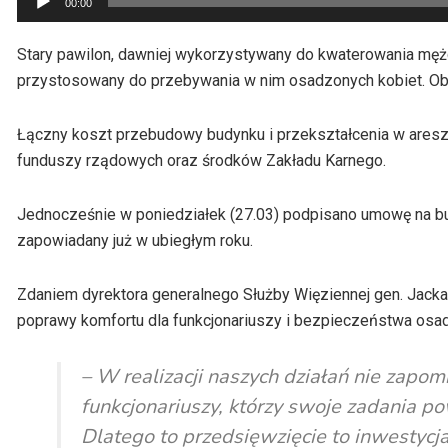
00:00
plików
dźwiękowych
Stary pawilon, dawniej wykorzystywany do kwaterowania mężc
przystosowany do przebywania w nim osadzonych kobiet. Obec
Łączny koszt przebudowy budynku i przekształcenia w areszt 
funduszy rządowych oraz środków Zakładu Karnego.
Jednocześnie w poniedziałek (27.03) podpisano umowę na b
zapowiadany już w ubiegłym roku.
Zdaniem dyrektora generalnego Służby Więziennej gen. Jacka
poprawy komfortu dla funkcjonariuszy i bezpieczeństwa osa
– W realizacji naszych działań nie zapo
funkcjonariuszy, którzy swoje zadania 
Dlatego to przedsięwzięcie to inwestycj