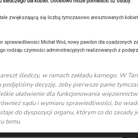
u śledczego dla kobiet. Docelowo może pomieścić 52 osoby.
stale zwiększającą się liczbą tymczasowo aresztowanych kobie
ter sprawiedliwości Michał Woś, nowy pawilon dla osadzonych z
ego rodzaju czynności administracyjnych realizowanych z podejr
 areszt śledczy, w ramach zakładu karnego. W Ta
u podjęliśmy decyzję, żeby pierwsze panie tymcz
wielkie ułatwienie dla funkcjonowania więziennictw
 również sądu i wymiaru sprawiedliwości, bo wia
aje do dyspozycji organu, którym co do zasady j
ku temu.