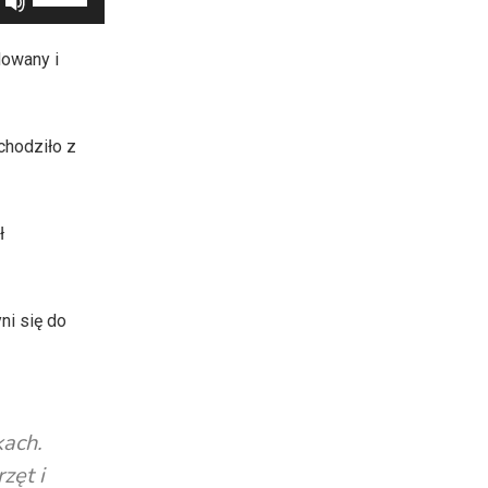
strzałek
do
dowany i
góry
oraz
do
chodziło z
dołu
aby
zwiększyć
ł
lub
zmniejszyć
głośność.
ni się do
kach.
zęt i