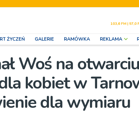
103,6 FM | 97,0 
RT ŻYCZEŃ
GALERIE
RAMÓWKA
REKLAMA
ał Woś na otwarci
dla kobiet w Tarno
ienie dla wymiaru