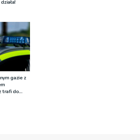
działa!
nym gazie z
em
 trafi do