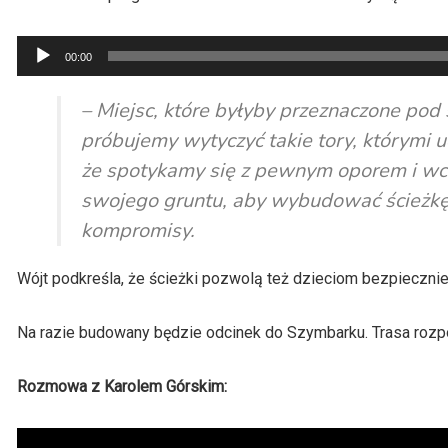
Odtwarzacz
00:00
plików
dźwiękowych
– Miejsc, które byłyby przeznaczone pod
próbujemy wytyczyć takie tory, którymi 
że spotykamy się z pewnym oporem i wca
swojego gruntu, aby wybudować ścieżkę
kompromisy.
Wójt podkreśla, że ścieżki pozwolą też dzieciom bezpiecznie
Na razie budowany będzie odcinek do Szymbarku. Trasa rozpo
Rozmowa z Karolem Górskim: