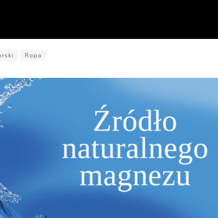
órski
Ropa