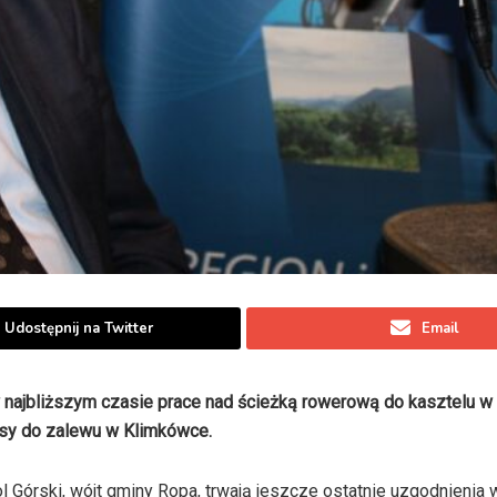
Udostępnij na Twitter
Email
najbliższym czasie prace nad ścieżką rowerową do kasztelu w
rasy do zalewu w Klimkówce.
Górski, wójt gminy Ropa, trwają jeszcze ostatnie uzgodnienia w