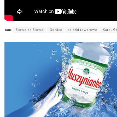
Tagi:
Słowo za Słowo
Gorlice
ścieżki rowerowe
Karol G