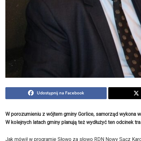
Udostępnij na Facebook
W porozumieniu z wójtem gminy Gorlice, samorząd wykona w 
W kolejnych latach gminy planują też wydłużyć ten odcinek t
Jak mówił w programie Słowo za słowo
RDN
Nowy Sącz Karol 