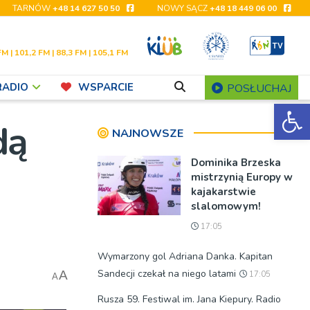
TARNÓW
+48 14 627 50 50
NOWY SĄCZ
+48 18 449 06 00
FM | 101,2 FM | 88,3 FM | 105,1 FM
RADIO
WSPARCIE
POSŁUCHAJ
Ot
dą
NAJNOWSZE
Dominika Brzeska
mistrzynią Europy w
kajakarstwie
slalomowym!
17:05
Wymarzony gol Adriana Danka. Kapitan
Sandecji czekał na niego latami
A
17:05
A
Rusza 59. Festiwal im. Jana Kiepury. Radio