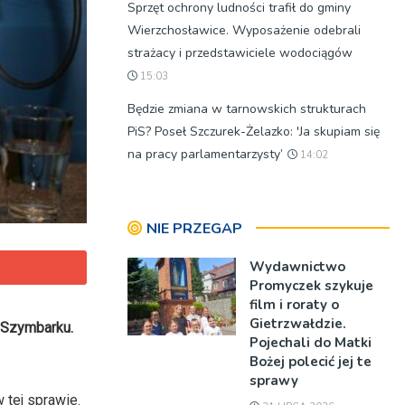
Sprzęt ochrony ludności trafił do gminy
Wierzchosławice. Wyposażenie odebrali
strażacy i przedstawiciele wodociągów
15:03
Będzie zmiana w tarnowskich strukturach
PiS? Poseł Szczurek-Żelazko: 'Ja skupiam się
na pracy parlamentarzysty’
14:02
NIE PRZEGAP
Wydawnictwo
Promyczek szykuje
film i roraty o
Gietrzwałdzie.
 Szymbarku.
Pojechali do Matki
Bożej polecić jej te
sprawy
 tej sprawie.