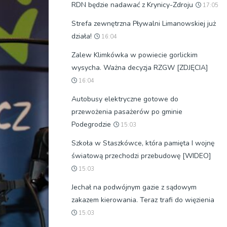
RDN będzie nadawać z Krynicy-Zdroju
17:05
Strefa zewnętrzna Pływalni Limanowskiej już
działa!
16:04
Zalew Klimkówka w powiecie gorlickim
wysycha. Ważna decyzja RZGW [ZDJĘCIA]
16:04
Autobusy elektryczne gotowe do
przewożenia pasażerów po gminie
Podegrodzie
15:03
Szkoła w Staszkówce, która pamięta I wojnę
światową przechodzi przebudowę [WIDEO]
15:03
Jechał na podwójnym gazie z sądowym
zakazem kierowania. Teraz trafi do więzienia
15:03