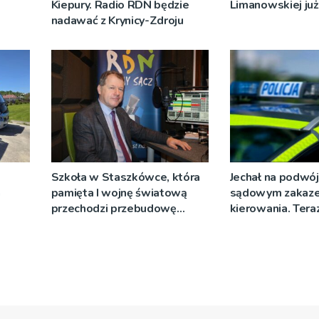
Kiepury. Radio RDN będzie
Limanowskiej już 
nadawać z Krynicy-Zdroju
Szkoła w Staszkówce, która
Jechał na podwój
a
pamięta I wojnę światową
sądowym zakaz
przechodzi przebudowę
kierowania. Teraz
[WIDEO]
więzienia