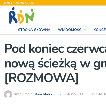
piątek, 7 sierpnia 2026
STRONA GŁÓWNA
WIADOMOŚCI
KONCE
Pod koniec czerwc
nową ścieżką w g
[ROZMOWA]
autor / źródło:
Maria Mółka
2023/03/27 - 11:11
-
AKTUALN