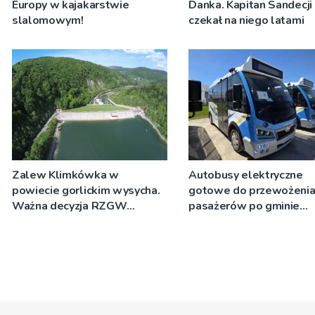
Europy w kajakarstwie
Danka. Kapitan Sandecji
slalomowym!
czekał na niego latami
Zalew Klimkówka w
Autobusy elektryczne
powiecie gorlickim wysycha.
gotowe do przewożeni
Ważna decyzja RZGW
pasażerów po gminie
[ZDJĘCIA]
Podegrodzie