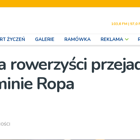
103,6 FM | 97,0 
RT ŻYCZEŃ
GALERIE
RAMÓWKA
REKLAMA
a rowerzyści przeja
minie Ropa
OŚCI