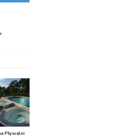
u
na Pływalni