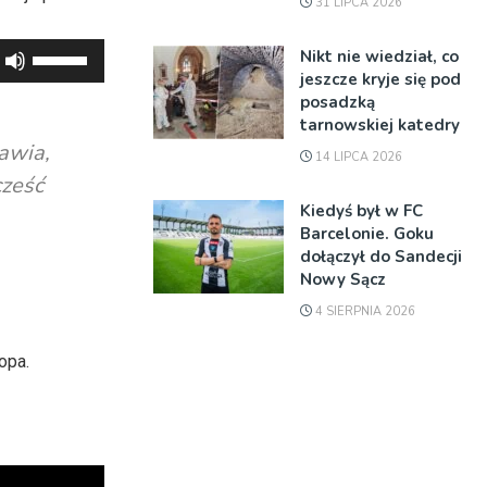
31 LIPCA 2026
Używaj
Nikt nie wiedział, co
jeszcze kryje się pod
strzałek
posadzką
do
tarnowskiej katedry
góry
awia,
14 LIPCA 2026
oraz
cześć
do
Kiedyś był w FC
dołu
Barcelonie. Goku
aby
dołączył do Sandecji
Nowy Sącz
zwiększyć
lub
4 SIERPNIA 2026
zmniejszyć
opa.
głośność.