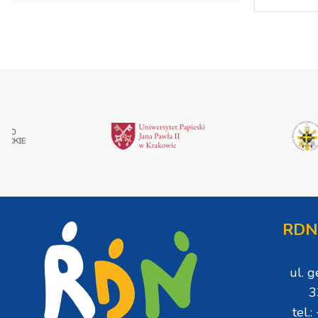
RDN
ul. 
3
tel.