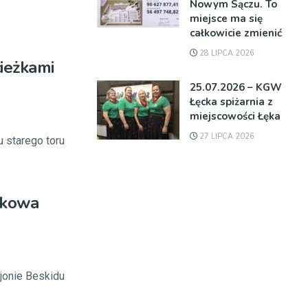
Nowym Sączu. To
miejsce ma się
całkowicie zmienić
28 LIPCA 2026
ieżkami
25.07.2026 – KGW
Łęcka spiżarnia z
miejscowości Łęka
27 LIPCA 2026
u starego toru
ękowa
jonie Beskidu