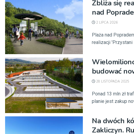
Zbliża się re
nad Poprade
2 LIPCA 2026
Plaża nad Popradem,
realizacji 'Przystani 
Wielomiliono
budować no
28 LISTOPADA 2025
Ponad 13 mln zł tra
planie jest zakup no
Na dwóch kół
Zakliczyn. R