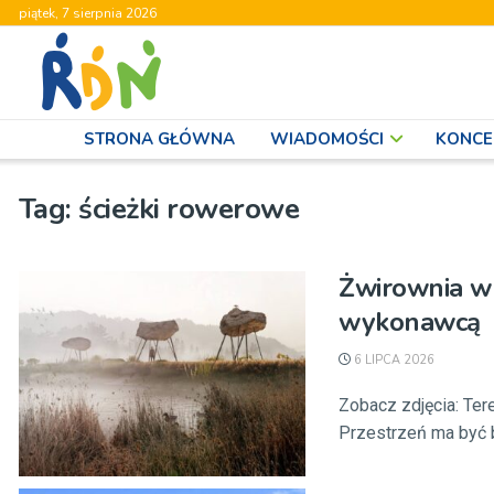
piątek, 7 sierpnia 2026
STRONA GŁÓWNA
WIADOMOŚCI
KONCE
Tag:
ścieżki rowerowe
Żwirownia w
wykonawcą
6 LIPCA 2026
Zobacz zdjęcia: Te
Przestrzeń ma być ba