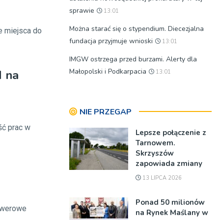
sprawie
13:01
Można starać się o stypendium. Diecezjalna
e miejsca do
fundacja przyjmuje wnioski
13:01
IMGW ostrzega przed burzami. Alerty dla
Małopolski i Podkarpacia
d na
13:01
NIE PRZEGAP
ść prac w
Lepsze połączenie z
Tarnowem.
Skrzyszów
zapowiada zmiany
13 LIPCA 2026
Ponad 50 milionów
rowerowe
na Rynek Maślany w