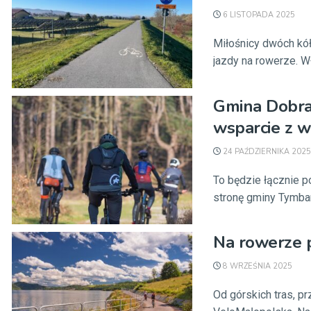
6 LISTOPADA 2025
Miłośnicy dwóch kół
jazdy na rowerze. Wł
Gmina Dobra
wsparcie z 
24 PAŹDZIERNIKA 2025
To będzie łącznie p
stronę gminy Tymbark
Na rowerze p
8 WRZEŚNIA 2025
Od górskich tras, p