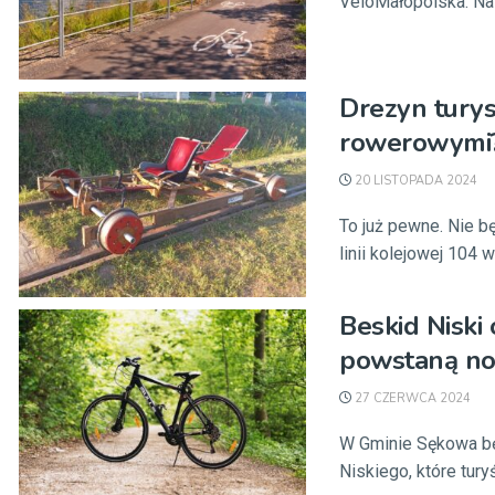
VeloMałopolska. Na 
Drezyn turys
rowerowymi
20 LISTOPADA 2024
To już pewne. Nie bę
linii kolejowej 104 w 
Beskid Niski
powstaną no
27 CZERWCA 2024
W Gminie Sękowa bę
Niskiego, które turyśc