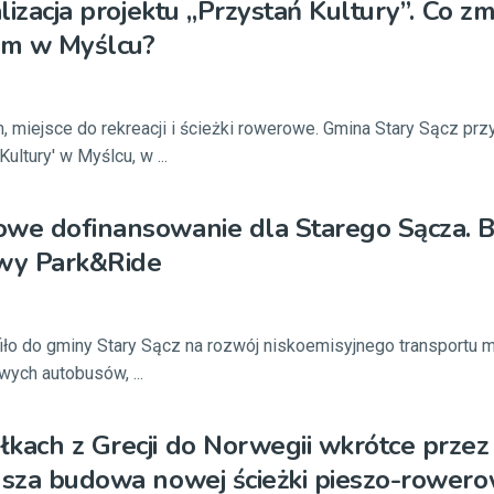
alizacja projektu „Przystań Kultury”. Co zm
m w Myślcu?
 miejsce do rekreacji i ścieżki rowerowe. Gmina Stary Sącz prz
Kultury' w Myślcu, w ...
we dofinansowanie dla Starego Sącza. B
wy Park&Ride
fiło do gminy Stary Sącz na rozwój niskoemisyjnego transportu 
wych autobusów, ...
kach z Grecji do Norwegii wkrótce przez
usza budowa nowej ścieżki pieszo-rowero