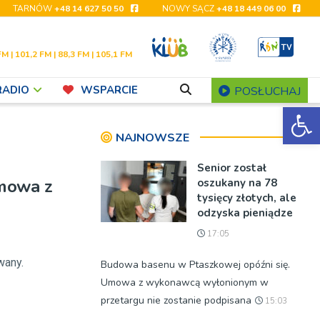
TARNÓW
+48 14 627 50 50
NOWY SĄCZ
+48 18 449 06 00
FM | 101,2 FM | 88,3 FM | 105,1 FM
RADIO
WSPARCIE
POSŁUCHAJ
Ot
NAJNOWSZE
Senior został
umowa z
oszukany na 78
tysięcy złotych, ale
odzyska pieniądze
17:05
wany.
Budowa basenu w Ptaszkowej opóźni się.
Umowa z wykonawcą wyłonionym w
przetargu nie zostanie podpisana
15:03