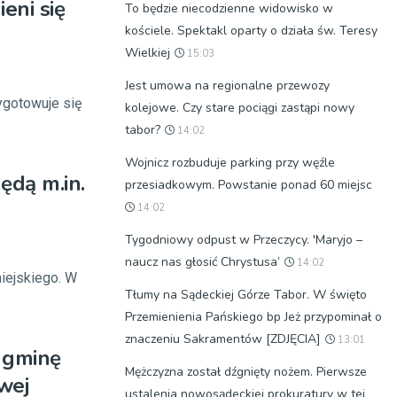
ieni się
To będzie niecodzienne widowisko w
kościele. Spektakl oparty o działa św. Teresy
Wielkiej
15:03
Jest umowa na regionalne przewozy
ygotowuje się
kolejowe. Czy stare pociągi zastąpi nowy
tabor?
14:02
Wojnicz rozbuduje parking przy węźle
ędą m.in.
przesiadkowym. Powstanie ponad 60 miejsc
14:02
Tygodniowy odpust w Przeczycy. 'Maryjo –
naucz nas głosić Chrystusa’
14:02
miejskiego. W
Tłumy na Sądeckiej Górze Tabor. W święto
Przemienienia Pańskiego bp Jeż przypominał o
znaczeniu Sakramentów [ZDJĘCIA]
13:01
 gminę
Mężczyzna został dźgnięty nożem. Pierwsze
wej
ustalenia nowosądeckiej prokuratury w tej