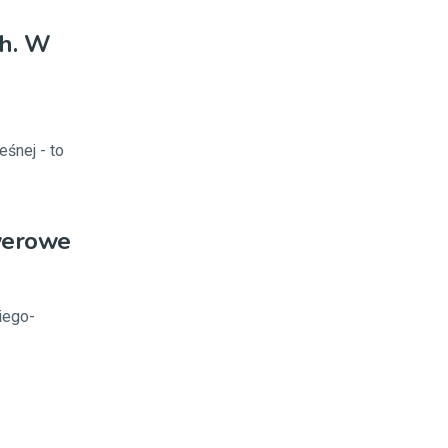
ch. W
eśnej - to
owerowe
iego-