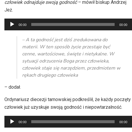
człowiek odnajduje swoją godność
– mówił biskup Andrzej
Jeż.
Odtwarzacz
00:00
00:00
plików
dźwiękowych
– A ta godność jest dziś zredukowana do
materii. W ten sposób życie przestaje być
cenne, wartościowe, święte i nietykalne. W
sytuacji odrzucenia Boga przez człowieka,
człowiek staje się narzędziem, przedmiotem w
rękach drugiego człowieka
– dodał.
Ordynariusz diecezji tarnowskiej podkreślił, że każdy poczęty
człowiek już uzyskuje swoją godność i niepowtarzalność.
Odtwarzacz
00:00
00:00
plików