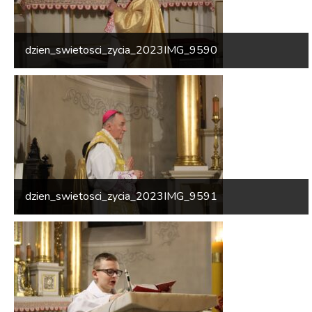
dzien_swietosci_zycia_2023IMG_9590
dzien_swietosci_zycia_2023IMG_9591