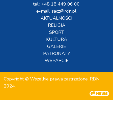
tel.: +48 18 449 06 00
e-mail: sacz@rdn.pl
AKTUALNOŚCI
RELIGIA
SPORT
KULTURA
GALERIE
PATRONATY
WSPARCIE
Copyright © Wszelkie prawa zastrzeżone. RDN.
2024.