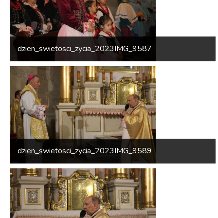
dzien_swietosci_zycia_2023IMG_9587
dzien_swietosci_zycia_2023IMG_9589