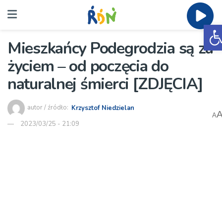
O
Mieszkańcy Podegrodzia są za
życiem – od poczęcia do
naturalnej śmierci [ZDJĘCIA]
autor / źródło:
Krzysztof Niedzielan
A
2023/03/25 - 21:09