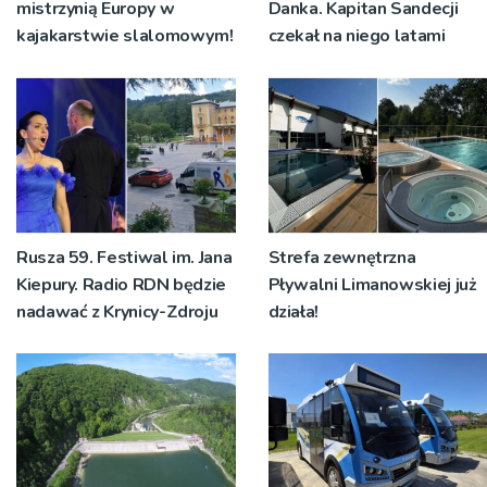
mistrzynią Europy w
Danka. Kapitan Sandecji
kajakarstwie slalomowym!
czekał na niego latami
Rusza 59. Festiwal im. Jana
Strefa zewnętrzna
Kiepury. Radio RDN będzie
Pływalni Limanowskiej już
nadawać z Krynicy-Zdroju
działa!