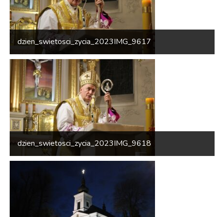
dzien_swietosci_zycia_2023IMG_9617
dzien_swietosci_zycia_2023IMG_9618