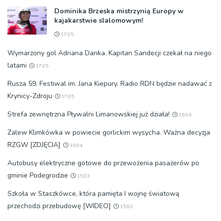
Dominika Brzeska mistrzynią Europy w
kajakarstwie slalomowym!
17:05
Wymarzony gol Adriana Danka. Kapitan Sandecji czekał na niego
latami
17:05
Rusza 59. Festiwal im. Jana Kiepury. Radio RDN będzie nadawać z
Krynicy-Zdroju
17:05
Strefa zewnętrzna Pływalni Limanowskiej już działa!
16:04
Zalew Klimkówka w powiecie gorlickim wysycha. Ważna decyzja
RZGW [ZDJĘCIA]
16:04
Autobusy elektryczne gotowe do przewożenia pasażerów po
gminie Podegrodzie
15:03
Szkoła w Staszkówce, która pamięta I wojnę światową
przechodzi przebudowę [WIDEO]
15:03