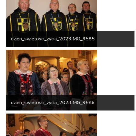
dzien_swietosci_zycia_2023IMG_9585
dzien_swietosci_zycia_2023IMG_9586