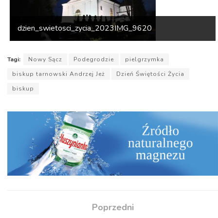
dzien_swietosci_zycia_2023IMG_9620
Tagi:
Nowy Sącz
Podegrodzie
pielgrzymka
biskup tarnowski Andrzej Jeż
Dzień Świętości Życia
biskup
Poprzedni