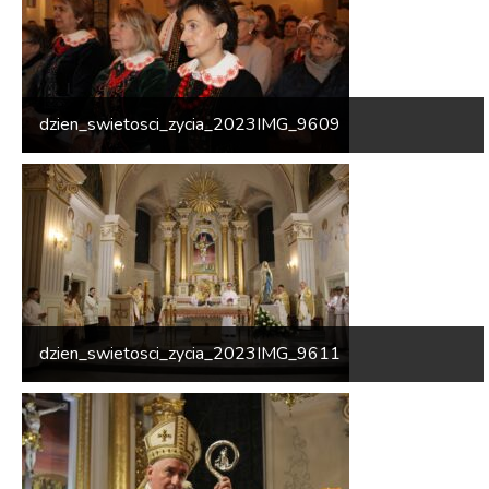
dzien_swietosci_zycia_2023IMG_9609
dzien_swietosci_zycia_2023IMG_9611