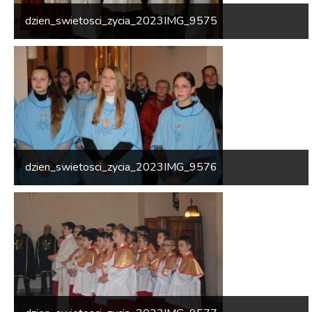
dzien_swietosci_zycia_2023IMG_9575
dzien_swietosci_zycia_2023IMG_9576