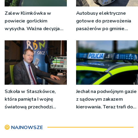
Zalew Klimkówka w
Autobusy elektryczne
powiecie gorlickim
gotowe do przewożenia
wysycha. Ważna decyzja
pasażerów po gminie
RZGW [ZDJĘCIA]
Podegrodzie
Szkoła w Staszkówce,
Jechał na podwójnym gazie
która pamięta I wojnę
z sądowym zakazem
światową przechodzi
kierowania. Teraz trafi do
przebudowę [WIDEO]
więzienia
NAJNOWSZE