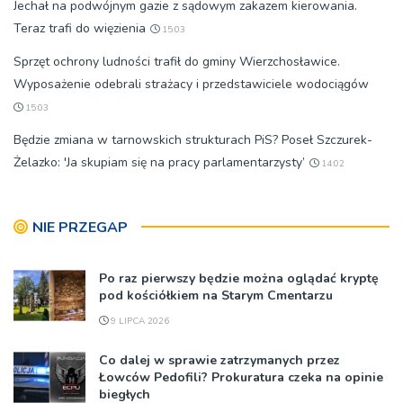
Jechał na podwójnym gazie z sądowym zakazem kierowania.
Teraz trafi do więzienia
15:03
Sprzęt ochrony ludności trafił do gminy Wierzchosławice.
Wyposażenie odebrali strażacy i przedstawiciele wodociągów
15:03
Będzie zmiana w tarnowskich strukturach PiS? Poseł Szczurek-
Żelazko: 'Ja skupiam się na pracy parlamentarzysty’
14:02
NIE PRZEGAP
Po raz pierwszy będzie można oglądać kryptę
pod kościółkiem na Starym Cmentarzu
9 LIPCA 2026
Co dalej w sprawie zatrzymanych przez
Łowców Pedofili? Prokuratura czeka na opinie
biegłych