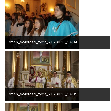
dzien_swietosci_zycia_2023IMG_9604
dzien_swietosci_zycia_2023IMG_9605