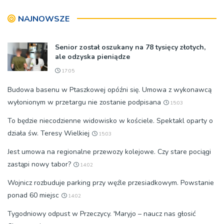
znaczeniu Sakramentów
NAJNOWSZE
[ZDJĘCIA]
Senior został oszukany na 78 tysięcy złotych,
ale odzyska pieniądze
17:05
Budowa basenu w Ptaszkowej opóźni się. Umowa z wykonawcą
wyłonionym w przetargu nie zostanie podpisana
15:03
To będzie niecodzienne widowisko w kościele. Spektakl oparty o
działa św. Teresy Wielkiej
15:03
Jest umowa na regionalne przewozy kolejowe. Czy stare pociągi
zastąpi nowy tabor?
14:02
Wojnicz rozbuduje parking przy węźle przesiadkowym. Powstanie
ponad 60 miejsc
14:02
Tygodniowy odpust w Przeczycy. 'Maryjo – naucz nas głosić