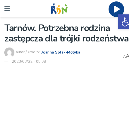
O
Tarnów. Potrzebna rodzina
zastępcza dla trójki rodzeństwa
autor / źródło:
Joanna Solak-Motyka
A
2023/03/22 - 08:08