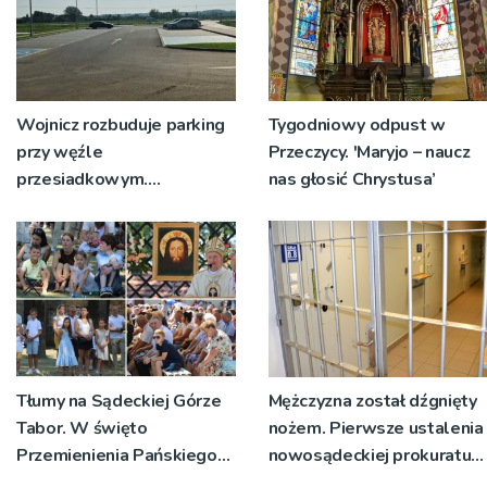
Wojnicz rozbuduje parking
Tygodniowy odpust w
przy węźle
Przeczycy. 'Maryjo – naucz
przesiadkowym.
nas głosić Chrystusa’
Powstanie ponad 60
miejsc
Tłumy na Sądeckiej Górze
Mężczyzna został dźgnięty
Tabor. W święto
nożem. Pierwsze ustalenia
Przemienienia Pańskiego
nowosądeckiej prokuratury
bp Jeż przypominał o
w tej sprawie