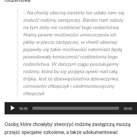
rodzeństwa.
– Na chwilę obecną niestety nie udało nam się
znaleźć rodziny zastępczej. Bardzo nam zależy
na tym żeby nie rozdzielać tego rodzeństwa.
Mamy pewne możliwości umieszczenia ich
jakby w pieczy zastępczej, w chwili obecnej
pojawiły się takie możliwości natomiast będą
powodowały konieczność rozdzielenia tego
rodzeństwa. W dalszym ciągu poszukujemy
rodziny, która by się podjęła opieki nad całą
trójką. Jest to dziewięcioletnia dziewczynka,
ośmioletni chłopczyk i siedmiomiesięczny
chłopczyk.
Odtwarzacz
00:00
00:00
plików
dźwiękowych
Osoby, które chciałyby stworzyć rodzinę zastępczą muszą
przejść specjalne szkolenie, a także udokumentować