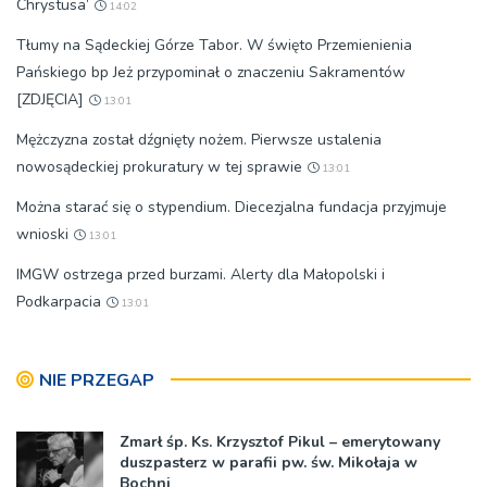
Chrystusa’
14:02
Tłumy na Sądeckiej Górze Tabor. W święto Przemienienia
Pańskiego bp Jeż przypominał o znaczeniu Sakramentów
[ZDJĘCIA]
13:01
Mężczyzna został dźgnięty nożem. Pierwsze ustalenia
nowosądeckiej prokuratury w tej sprawie
13:01
Można starać się o stypendium. Diecezjalna fundacja przyjmuje
wnioski
13:01
IMGW ostrzega przed burzami. Alerty dla Małopolski i
Podkarpacia
13:01
NIE PRZEGAP
Zmarł śp. Ks. Krzysztof Pikul – emerytowany
duszpasterz w parafii pw. św. Mikołaja w
Bochni