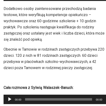
plików
dźwiękowych
Dodatkowo osoby zainteresowane przechodzą badania
testowe, które weryfikują kompetencje opiekuńczo –
wychowawcze oraz 60-godzinne szkolenie + 10 godzin
praktyk. Po szkoleniu następuje kwalifikacja do rodziny
zastępczej oraz ustalany jest wiek i liczba dzieci, która może
się znaleźć pod opieką.
Obecnie w Tarnowie w rodzinach zastępczych przebywa 220
dzieci. 120 z nich w 81 rodzinach zastępczych. 60 dzieci
przebywa w placówkach szkolno-wychowawczych, a 42
dzieci poza Tarnowem w rodzinnej pieczy zastępczej.
Cała rozmowa z Sylwią Walaszek-Banuch:
Odtwarzacz
00:00
00:00
plików