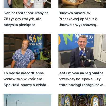
Senior został oszukany na
Budowa basenu w
78 tysięcy złotych, ale
Ptaszkowej opóźni się.
odzyska pieniądze
Umowa z wykonawcą
wyłonionym w przetargu
nie zostanie podpisana
To będzie niecodzienne
Jest umowa na regionalne
widowisko w kościele.
przewozy kolejowe. Czy
Spektakl oparty o działa
stare pociągi zastąpi nowy
św. Teresy Wielkiej
tabor?