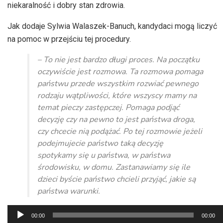
niekaralność i dobry stan zdrowia.
Jak dodaje Sylwia Walaszek-Banuch, kandydaci mogą liczyć
na pomoc w przejściu tej procedury.
– To nie jest bardzo długi proces. Na początku
oczywiście jest rozmowa. Ta rozmowa pomaga
państwu przede wszystkim rozwiać pewnego
rodzaju wątpliwości, które wszyscy mamy na
temat pieczy zastępczej. Pomaga podjąć
decyzję czy na pewno to jest państwa droga,
czy chcecie nią podążać. Po tej rozmowie jeżeli
podejmujecie państwo taką decyzję
spotykamy się u państwa, w państwa
środowisku, w domu. Zastanawiamy się ile
dzieci byście państwo chcieli przyjąć, jakie są
państwa warunki.
Odtwarzacz
00:00
00:00