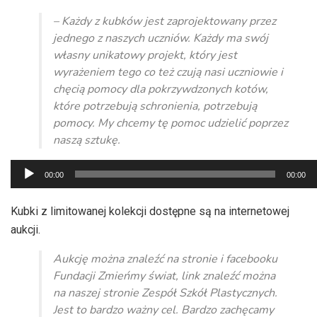
– Każdy z kubków jest zaprojektowany przez
jednego z naszych uczniów. Każdy ma swój
własny unikatowy projekt, który jest
wyrażeniem tego co też czują nasi uczniowie i
chęcią pomocy dla pokrzywdzonych kotów,
które potrzebują schronienia, potrzebują
pomocy. My chcemy tę pomoc udzielić poprzez
naszą sztukę.
Odtwarzacz
00:00
00:00
plików
dźwiękowych
Kubki z limitowanej kolekcji dostępne są na internetowej
aukcji.
Aukcję można znaleźć na stronie i facebooku
Fundacji Zmieńmy świat, link znaleźć można
na naszej stronie Zespół Szkół Plastycznych.
Jest to bardzo ważny cel. Bardzo zachęcamy