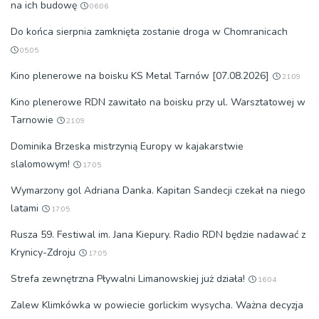
na ich budowę
06:06
Do końca sierpnia zamknięta zostanie droga w Chomranicach
05:05
Kino plenerowe na boisku KS Metal Tarnów [07.08.2026]
21:09
Kino plenerowe RDN zawitało na boisku przy ul. Warsztatowej w
Tarnowie
21:09
Dominika Brzeska mistrzynią Europy w kajakarstwie
slalomowym!
17:05
Wymarzony gol Adriana Danka. Kapitan Sandecji czekał na niego
latami
17:05
Rusza 59. Festiwal im. Jana Kiepury. Radio RDN będzie nadawać z
Krynicy-Zdroju
17:05
Strefa zewnętrzna Pływalni Limanowskiej już działa!
16:04
Zalew Klimkówka w powiecie gorlickim wysycha. Ważna decyzja