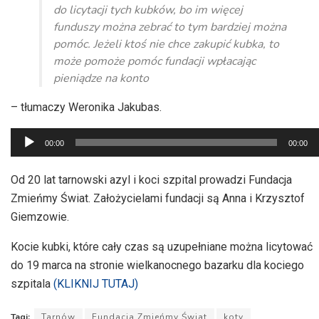
do licytacji tych kubków, bo im więcej
funduszy można zebrać to tym bardziej można
pomóc. Jeżeli ktoś nie chce zakupić kubka, to
może pomoże pomóc fundacji wpłacając
pieniądze na konto
– tłumaczy Weronika Jakubas.
Odtwarzacz
00:00
00:00
plików
dźwiękowych
Od 20 lat tarnowski azyl i koci szpital prowadzi Fundacja
Zmieńmy Świat. Założycielami fundacji są Anna i Krzysztof
Giemzowie.
Kocie kubki, które cały czas są uzupełniane można licytować
do 19 marca na stronie wielkanocnego bazarku dla kociego
szpitala
(KLIKNIJ TUTAJ)
Tagi:
Tarnów
Fundacja Zmieńmy Świat
koty