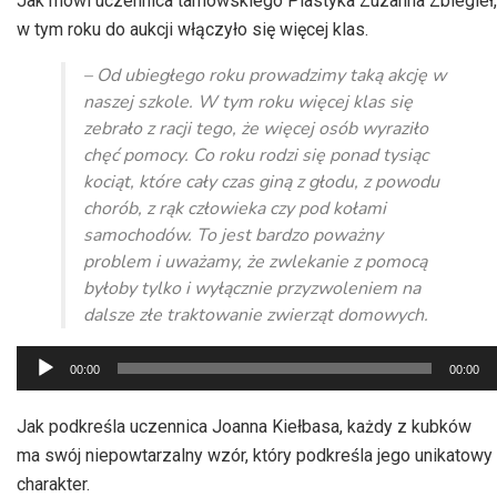
Jak mówi uczennica tarnowskiego Plastyka Zuzanna Zbiegieł,
w tym roku do aukcji włączyło się więcej klas.
– Od ubiegłego roku prowadzimy taką akcję w
naszej szkole. W tym roku więcej klas się
zebrało z racji tego, że więcej osób wyraziło
chęć pomocy. Co roku rodzi się ponad tysiąc
kociąt, które cały czas giną z głodu, z powodu
chorób, z rąk człowieka czy pod kołami
samochodów. To jest bardzo poważny
problem i uważamy, że zwlekanie z pomocą
byłoby tylko i wyłącznie przyzwoleniem na
dalsze złe traktowanie zwierząt domowych.
Odtwarzacz
00:00
00:00
plików
dźwiękowych
Jak podkreśla uczennica Joanna Kiełbasa, każdy z kubków
ma swój niepowtarzalny wzór, który podkreśla jego unikatowy
charakter.