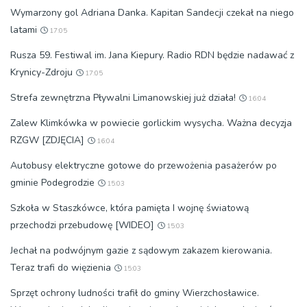
Wymarzony gol Adriana Danka. Kapitan Sandecji czekał na niego
latami
17:05
Rusza 59. Festiwal im. Jana Kiepury. Radio RDN będzie nadawać z
Krynicy-Zdroju
17:05
Strefa zewnętrzna Pływalni Limanowskiej już działa!
16:04
Zalew Klimkówka w powiecie gorlickim wysycha. Ważna decyzja
RZGW [ZDJĘCIA]
16:04
Autobusy elektryczne gotowe do przewożenia pasażerów po
gminie Podegrodzie
15:03
Szkoła w Staszkówce, która pamięta I wojnę światową
przechodzi przebudowę [WIDEO]
15:03
Jechał na podwójnym gazie z sądowym zakazem kierowania.
Teraz trafi do więzienia
15:03
Sprzęt ochrony ludności trafił do gminy Wierzchosławice.