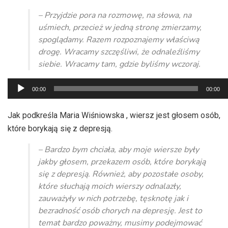
– Przyjdzie pora na rozmowę, na słowa, na
uśmiech, przecież w jedną stronę zmierzamy,
spoglądamy. Razem rozpoznajemy właściwą
drogę. Wracamy szczęśliwi, że odnaleźliśmy
siebie. Wracamy tam, gdzie byliśmy wczoraj.
Odtwarzacz
00:00
00:00
plików
dźwiękowych
Jak podkreśla Maria Wiśniowska , wiersz jest głosem osób,
które borykają się z depresją.
– Bardzo bym chciała, aby moje wiersze były
jakby głosem, przekazem osób, które borykają
się z depresją. Również, aby pozostałe osoby,
które słuchają moich wierszy odnalazły,
zauważyły w nich potrzebę, tęsknotę jak i
bezradność osób chorych na depresję. Jest to
temat bardzo poważny, musimy podejmować