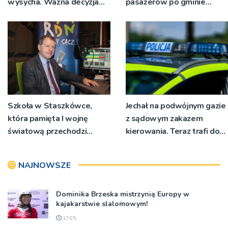
wysycha. Ważna decyzja
pasażerów po gminie
RZGW [ZDJĘCIA]
Podegrodzie
Szkoła w Staszkówce,
Jechał na podwójnym gazie
która pamięta I wojnę
z sądowym zakazem
światową przechodzi
kierowania. Teraz trafi do
przebudowę [WIDEO]
więzienia
NAJNOWSZE
Dominika Brzeska mistrzynią Europy w
kajakarstwie slalomowym!
17:05