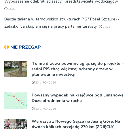
Wyposażenie odebrali strażacy i przedstawiciele wodociągów
15:03
Będzie zmiana w tarnowskich strukturach PiS? Poseł Szczurek-
Żelazko: 'Ja skupiam się na pracy parlamentarzysty’
14:02
NIE PRZEGAP
‘To nie drzewa powinny ugiąć się do projektu’ –
radni PiS chcą większej ochrony drzew w
planowaniu inwestycji
23 LIPCA 2026
Poważny wypadek na krajówce pod Limanową.
Duże utrudnienia w ruchu
23 LIPCA 2026
Wyruszyli z Nowego Sącza na Jasną Górę. Na
dwóch kółkach przejadą 270 km [ZDJĘCIA]