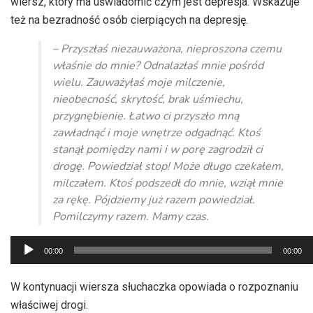
wiersz, który ma uświadomić czym jest depresja. Wskazuje
też na bezradność osób cierpiących na depresję.
– Przyszłaś niezauważona, nieproszona czemu
właśnie do mnie? Odnalazłaś mnie pośród
wielu. Zauważyłaś moje milczenie,
nieobecność, skrytość, brak uśmiechu,
przygnębienie. Łatwo ci przyszło mną
zawładnąć i moje wnętrze odgadnąć. Ktoś
stanął pomiędzy nami i w porę zagrodził ci
drogę. Powiedział stop! Może długo czekałem,
milczałem. Ktoś podszedł do mnie, wziął mnie
za rękę. Pójdziemy już razem powiedział.
Pomilczymy razem. Mamy czas.
Odtwarzacz
00:00
00:00
plików
dźwiękowych
W kontynuacji wiersza słuchaczka opowiada o rozpoznaniu
właściwej drogi.