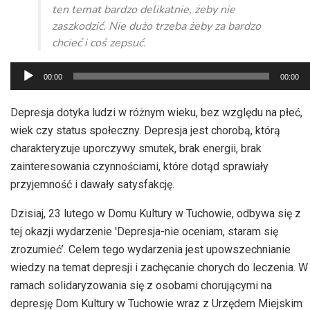
ten temat bardzo delikatnie, żeby nie
zaszkodzić. Nie dużo trzeba żeby za bardzo
chcieć i coś zepsuć.
Odtwarzacz
00:00
00:00
plików
dźwiękowych
Depresja dotyka ludzi w różnym wieku, bez względu na płeć,
wiek czy status społeczny. Depresja jest chorobą, którą
charakteryzuje uporczywy smutek, brak energii, brak
zainteresowania czynnościami, które dotąd sprawiały
przyjemność i dawały satysfakcję.
Dzisiaj, 23 lutego w Domu Kultury w Tuchowie, odbywa się z
tej okazji wydarzenie 'Depresja-nie oceniam, staram się
zrozumieć’. Celem tego wydarzenia jest upowszechnianie
wiedzy na temat depresji i zachęcanie chorych do leczenia. W
ramach solidaryzowania się z osobami chorującymi na
depresję Dom Kultury w Tuchowie wraz z Urzędem Miejskim