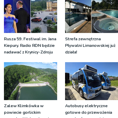
Rusza 59. Festiwal im. Jana
Strefa zewnętrzna
Kiepury. Radio RDN będzie
Pływalni Limanowskiej już
nadawać z Krynicy-Zdroju
działa!
Zalew Klimkówka w
Autobusy elektryczne
powiecie gorlickim
gotowe do przewożenia