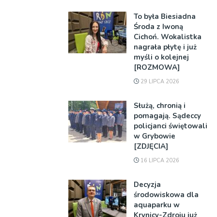
To była Biesiadna
Środa z Iwoną
Cichoń. Wokalistka
nagrała płytę i już
myśli o kolejnej
[ROZMOWA]
29 LIPCA 2026
Służą, chronią i
pomagają. Sądeccy
policjanci świętowali
w Grybowie
[ZDJĘCIA]
16 LIPCA 2026
Decyzja
środowiskowa dla
aquaparku w
Krynicy-Zdroju już