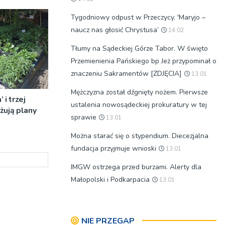
Tygodniowy odpust w Przeczycy. 'Maryjo –
naucz nas głosić Chrystusa’
14:02
Tłumy na Sądeckiej Górze Tabor. W święto
Przemienienia Pańskiego bp Jeż przypominał o
znaczeniu Sakramentów [ZDJĘCIA]
13:01
Mężczyzna został dźgnięty nożem. Pierwsze
 i trzej
ustalenia nowosądeckiej prokuratury w tej
żują plany
sprawie
13:01
Można starać się o stypendium. Diecezjalna
fundacja przyjmuje wnioski
13:01
IMGW ostrzega przed burzami. Alerty dla
Małopolski i Podkarpacia
13:01
NIE PRZEGAP