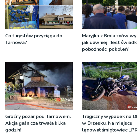
Co turystów przyciąga do
Maryjka z Brnia znów w
Tarnowa?
jak dawniej. 'Jest świad
pobożności pokoleń’
Groźny pożar pod Tarnowem.
Tragiczny wypadek na D
Akcja gaśnicza trwała kilka
w Brzesku. Na miejscu
godzin!
lądował śmigłowiec LP