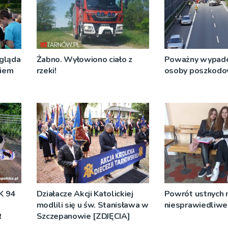
ygląda
Żabno. Wyłowiono ciało z
Poważny wypade
kiem
rzeki!
osoby poszkodo
K 94
Działacze Akcji Katolickiej
Powrót ustnych m
modlili się u św. Stanisława w
niesprawiedliwe
R
Szczepanowie [ZDJĘCIA]