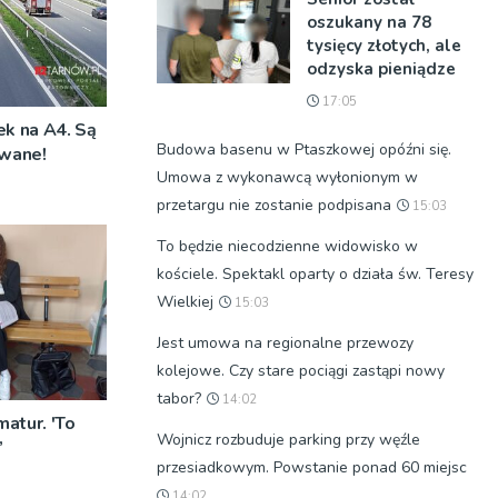
oszukany na 78
tysięcy złotych, ale
odzyska pieniądze
17:05
k na A4. Są
Budowa basenu w Ptaszkowej opóźni się.
wane!
Umowa z wykonawcą wyłonionym w
przetargu nie zostanie podpisana
15:03
To będzie niecodzienne widowisko w
kościele. Spektakl oparty o działa św. Teresy
Wielkiej
15:03
Jest umowa na regionalne przewozy
kolejowe. Czy stare pociągi zastąpi nowy
tabor?
14:02
atur. 'To
Wojnicz rozbuduje parking przy węźle
’
przesiadkowym. Powstanie ponad 60 miejsc
14:02