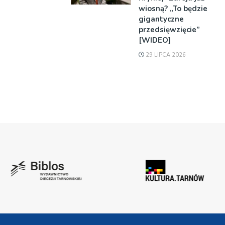
wiosną? „To będzie
gigantyczne
przedsięwzięcie”
[WIDEO]
29 LIPCA 2026