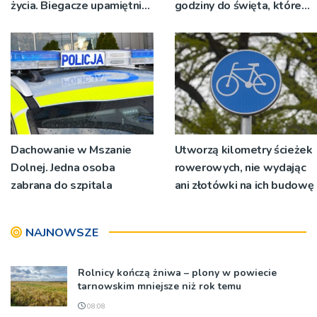
życia. Biegacze upamiętnili
godziny do święta, które
św. Maksymiliana Kolbego
wyrosło na tradycji
pokoleń
Dachowanie w Mszanie
Utworzą kilometry ścieżek
Dolnej. Jedna osoba
rowerowych, nie wydając
zabrana do szpitala
ani złotówki na ich budowę
NAJNOWSZE
Rolnicy kończą żniwa – plony w powiecie
tarnowskim mniejsze niż rok temu
08:08