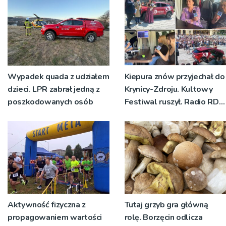
Wypadek quada z udziałem
Kiepura znów przyjechał do
dzieci. LPR zabrał jedną z
Krynicy-Zdroju. Kultowy
poszkodowanych osób
Festiwal ruszył. Radio RDN
nadawało program na
żywo [ZDJĘCIA]
Aktywność fizyczna z
Tutaj grzyb gra główną
propagowaniem wartości
rolę. Borzęcin odlicza