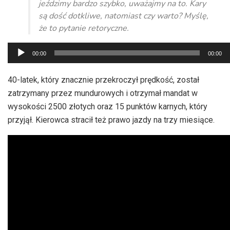
jeździmy bardzo szybko, uważajmy na to. Kary
są dość dotkliwe, natomiast czy warto? Myślę,
że to pytanie retoryczne.
Odtwarzacz
00:00
00:00
plików
dźwiękowych
40-latek, który znacznie przekroczył prędkość, został
zatrzymany przez mundurowych i otrzymał mandat w
wysokości 2500 złotych oraz 15 punktów karnych, który
przyjął. Kierowca stracił też prawo jazdy na trzy miesiące.