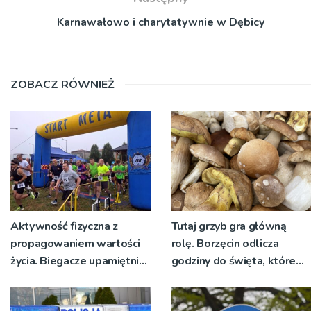
Karnawałowo i charytatywnie w Dębicy
ZOBACZ RÓWNIEŻ
Aktywność fizyczna z
Tutaj grzyb gra główną
propagowaniem wartości
rolę. Borzęcin odlicza
życia. Biegacze upamiętnili
godziny do święta, które
św. Maksymiliana Kolbego
wyrosło na tradycji
pokoleń