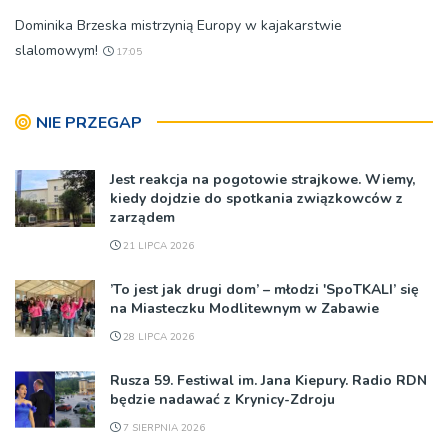
Dominika Brzeska mistrzynią Europy w kajakarstwie
slalomowym!
17:05
NIE PRZEGAP
Jest reakcja na pogotowie strajkowe. Wiemy,
kiedy dojdzie do spotkania związkowców z
zarządem
21 LIPCA 2026
’To jest jak drugi dom’ – młodzi 'SpoTKALI’ się
na Miasteczku Modlitewnym w Zabawie
28 LIPCA 2026
Rusza 59. Festiwal im. Jana Kiepury. Radio RDN
będzie nadawać z Krynicy-Zdroju
7 SIERPNIA 2026