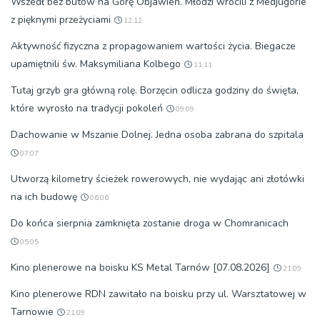
Wszedł bez butów na Górę Objawień. Młodzi wrócili z Medjugorie
z pięknymi przeżyciami
12:12
Aktywność fizyczna z propagowaniem wartości życia. Biegacze
upamiętnili św. Maksymiliana Kolbego
11:11
Tutaj grzyb gra główną rolę. Borzęcin odlicza godziny do święta,
które wyrosło na tradycji pokoleń
09:09
Dachowanie w Mszanie Dolnej. Jedna osoba zabrana do szpitala
07:07
Utworzą kilometry ścieżek rowerowych, nie wydając ani złotówki
na ich budowę
06:06
Do końca sierpnia zamknięta zostanie droga w Chomranicach
05:05
Kino plenerowe na boisku KS Metal Tarnów [07.08.2026]
21:09
Kino plenerowe RDN zawitało na boisku przy ul. Warsztatowej w
Tarnowie
21:09