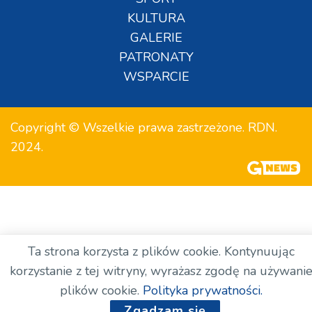
KULTURA
GALERIE
PATRONATY
WSPARCIE
Copyright © Wszelkie prawa zastrzeżone. RDN.
2024.
Ta strona korzysta z plików cookie. Kontynuując
korzystanie z tej witryny, wyrażasz zgodę na używani
plików cookie.
Polityka prywatności.
Zgadzam się