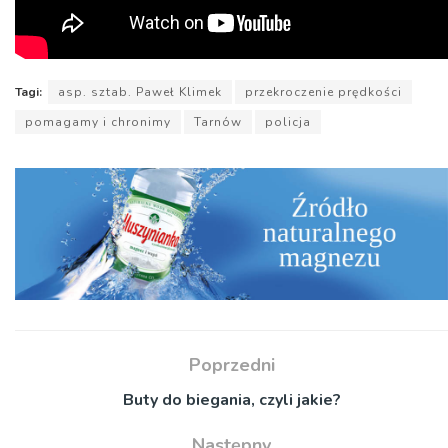
Tagi:
asp. sztab. Paweł Klimek
przekroczenie prędkości
pomagamy i chronimy
Tarnów
policja
Poprzedni
Buty do biegania, czyli jakie?
Następny