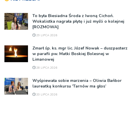
To była Biesiadna Środa z Iwoną Cichoń.
Wokalistka nagrała płytę i już myśli o kolejnej
[ROZMOWA]
29 LIPCA 2026
Zmarł śp. ks. mgr lic. Józef Nowak – duszpasterz
w parafii pw. Matki Boskiej Bolesnej w
Limanowej
28 LIPCA 2026
Wyśpiewała sobie marzenia – Oliwia Bańbor
laureatką konkursu 'Tarnów ma głos’
20 LIPCA 2026