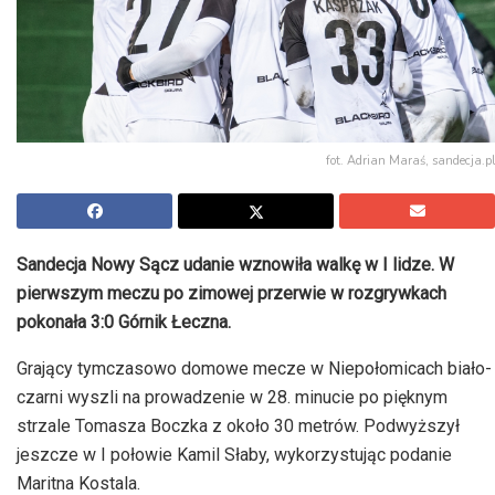
fot. Adrian Maraś, sandecja.pl
Sandecja Nowy Sącz udanie wznowiła walkę w I lidze. W
pierwszym meczu po zimowej przerwie w rozgrywkach
pokonała 3:0 Górnik Łeczna.
Grający tymczasowo domowe mecze w Niepołomicach biało-
czarni wyszli na prowadzenie w 28. minucie po pięknym
strzale Tomasza Boczka z około 30 metrów. Podwyższył
jeszcze w I połowie Kamil Słaby, wykorzystując podanie
Maritna Kostala.