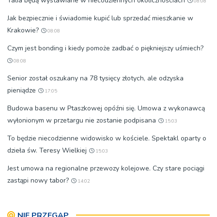
Talia będą wystawiane w niecodziennych okolicznościach
08:08
Jak bezpiecznie i świadomie kupić lub sprzedać mieszkanie w
Krakowie?
08:08
Czym jest bonding i kiedy pomoże zadbać o piękniejszy uśmiech?
08:08
Senior został oszukany na 78 tysięcy złotych, ale odzyska
pieniądze
17:05
Budowa basenu w Ptaszkowej opóźni się. Umowa z wykonawcą
wyłonionym w przetargu nie zostanie podpisana
15:03
To będzie niecodzienne widowisko w kościele. Spektakl oparty o
dzieła św. Teresy Wielkiej
15:03
Jest umowa na regionalne przewozy kolejowe. Czy stare pociągi
zastąpi nowy tabor?
14:02
NIE PRZEGAP