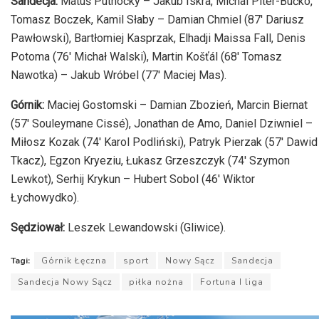
Sandecja:
Matúš Putnocký – Jakub Iskra, Michal Piter-Bučko,
Tomasz Boczek, Kamil Słaby – Damian Chmiel (87′ Dariusz
Pawłowski), Bartłomiej Kasprzak, Elhadji Maissa Fall, Denis
Potoma (76′ Michał Walski), Martin Košťál (68′ Tomasz
Nawotka) – Jakub Wróbel (77′ Maciej Mas).
Górnik:
Maciej Gostomski – Damian Zbozień, Marcin Biernat
(57′ Souleymane Cissé), Jonathan de Amo, Daniel Dziwniel –
Miłosz Kozak (74′ Karol Podliński), Patryk Pierzak (57′ Dawid
Tkacz), Egzon Kryeziu, Łukasz Grzeszczyk (74′ Szymon
Lewkot), Serhij Krykun – Hubert Sobol (46′ Wiktor
Łychowydko).
Sędziował:
Leszek Lewandowski (Gliwice).
Tagi:
Górnik Łęczna
sport
Nowy Sącz
Sandecja
Sandecja Nowy Sącz
piłka nożna
Fortuna I liga