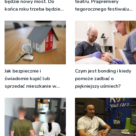
będzie nowy most. Do
teatru. Prapremiery
końca roku trzeba będzie
tegorocznego festiwalu
korzystać z objazdów
Talia będą wystawiane w
niecodziennych
okolicznościach
Jak bezpiecznie i
Czym jest bonding i kiedy
świadomie kupić lub
pomoże zadbać o
sprzedać mieszkanie w
piękniejszy uśmiech?
Krakowie?