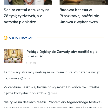
Senior został oszukany na
Budowa basenu w
78 tysięcy złotych, ale
Ptaszkowej opóźni się.
odzyska pieniądze
Umowa z wykonawcą
wyłonionym w przetargu
nie zostanie podpisana
NAJNOWSZE
Pójdą z Dębicy do Zawady, aby modlić się o
trzeźwość
09:09
Tarnowscy strażacy walczą ze skutkami burz. Zgłoszenia wciąż
napływają
09:09
W centrum Laskowej będzie nowy most. Do końca roku trzeba
będzie korzystać z objazdów
09:09
Nie tylko na deskach teatru. Prapremiery tegorocznego festiwalu