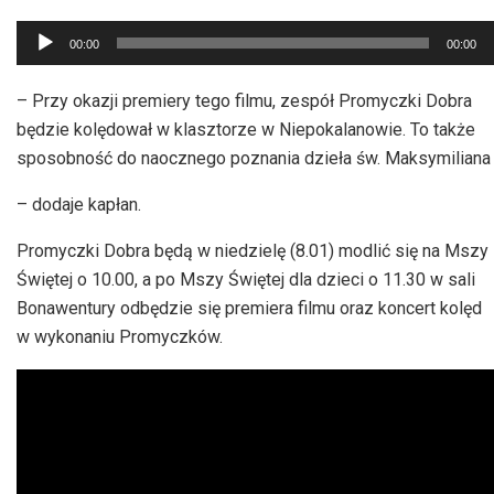
Odtwarzacz
00:00
00:00
plików
dźwiękowych
– Przy okazji premiery tego filmu, zespół Promyczki Dobra
będzie kolędował w klasztorze w Niepokalanowie. To także
sposobność do naocznego poznania dzieła św. Maksymiliana
– dodaje kapłan.
Promyczki Dobra będą w niedzielę (8.01) modlić się na Mszy
Świętej o 10.00, a po Mszy Świętej dla dzieci o 11.30 w sali
Bonawentury odbędzie się premiera filmu oraz koncert kolęd
w wykonaniu Promyczków.