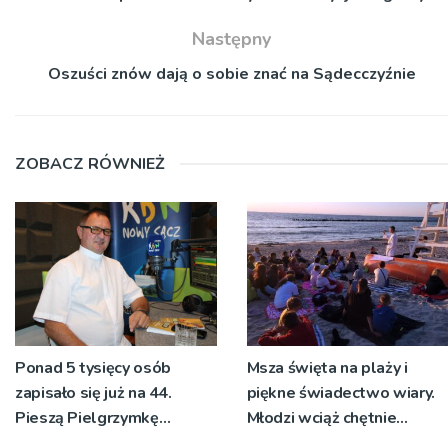
Następny
Oszuści znów dają o sobie znać na Sądecczyźnie
ZOBACZ RÓWNIEŻ
Ponad 5 tysięcy osób
Msza święta na plaży i
zapisało się już na 44.
piękne świadectwo wiary.
Pieszą Pielgrzymkę
Młodzi wciąż chętnie
Tarnowską [WIDEO]
wyjeżdżają na oazy