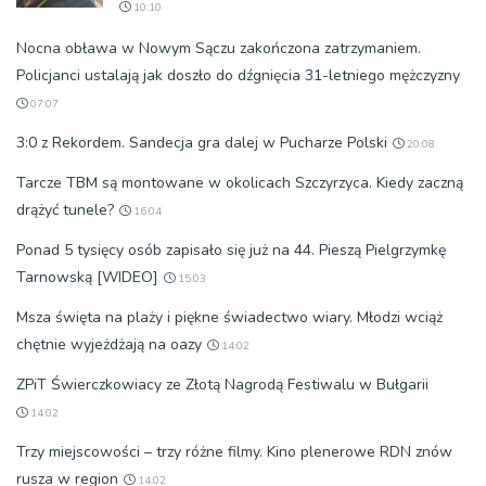
10:10
Nocna obława w Nowym Sączu zakończona zatrzymaniem.
Policjanci ustalają jak doszło do dźgnięcia 31-letniego mężczyzny
07:07
3:0 z Rekordem. Sandecja gra dalej w Pucharze Polski
20:08
Tarcze TBM są montowane w okolicach Szczyrzyca. Kiedy zaczną
drążyć tunele?
16:04
Ponad 5 tysięcy osób zapisało się już na 44. Pieszą Pielgrzymkę
Tarnowską [WIDEO]
15:03
Msza święta na plaży i piękne świadectwo wiary. Młodzi wciąż
chętnie wyjeżdżają na oazy
14:02
ZPiT Świerczkowiacy ze Złotą Nagrodą Festiwalu w Bułgarii
14:02
Trzy miejscowości – trzy różne filmy. Kino plenerowe RDN znów
rusza w region
14:02