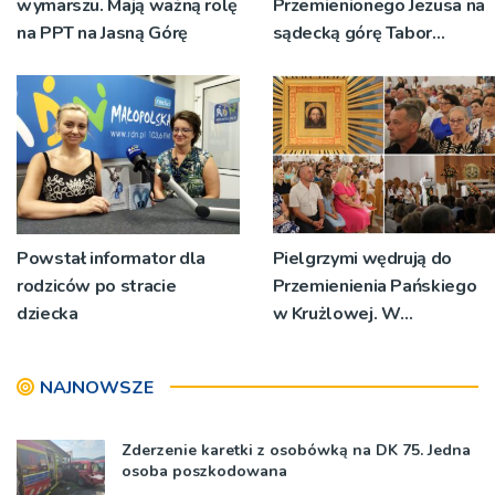
wymarszu. Mają ważną rolę
Przemienionego Jezusa na
na PPT na Jasną Górę
sądecką górę Tabor
[ZDJĘCIA]
Powstał informator dla
Pielgrzymi wędrują do
rodziców po stracie
Przemienienia Pańskiego
dziecka
w Krużlowej. W
sanktuarium trwa Wielki
Odpust [ZDJĘCIA]
NAJNOWSZE
Zderzenie karetki z osobówką na DK 75. Jedna
osoba poszkodowana