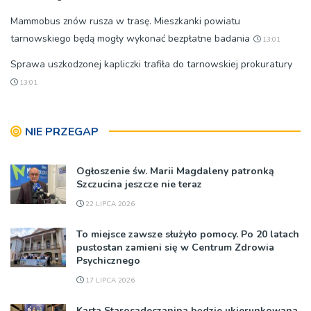
Mammobus znów rusza w trasę. Mieszkanki powiatu
tarnowskiego będą mogły wykonać bezpłatne badania
13:01
Sprawa uszkodzonej kapliczki trafiła do tarnowskiej prokuratury
13:01
NIE PRZEGAP
Ogłoszenie św. Marii Magdaleny patronką
Szczucina jeszcze nie teraz
22 LIPCA 2026
To miejsce zawsze służyło pomocy. Po 20 latach
pustostan zamieni się w Centrum Zdrowia
Psychicznego
17 LIPCA 2026
Karta Starosądeczanina będzie ukierunkowana