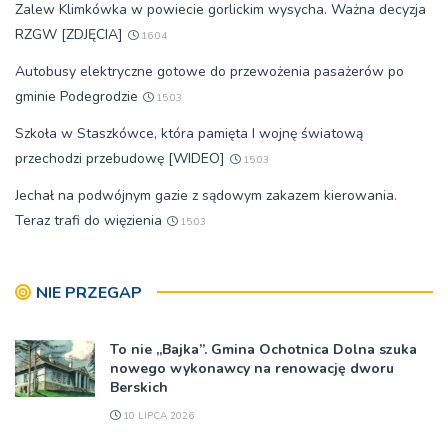
Zalew Klimkówka w powiecie gorlickim wysycha. Ważna decyzja
RZGW [ZDJĘCIA]
16:04
Autobusy elektryczne gotowe do przewożenia pasażerów po
gminie Podegrodzie
15:03
Szkoła w Staszkówce, która pamięta I wojnę światową
przechodzi przebudowę [WIDEO]
15:03
Jechał na podwójnym gazie z sądowym zakazem kierowania.
Teraz trafi do więzienia
15:03
NIE PRZEGAP
To nie „Bajka”. Gmina Ochotnica Dolna szuka
nowego wykonawcy na renowację dworu
Berskich
10 LIPCA 2026