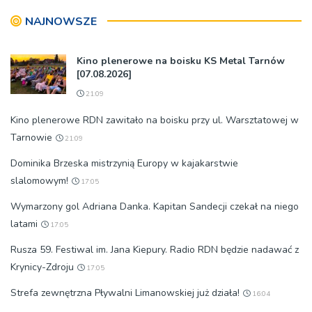
NAJNOWSZE
Kino plenerowe na boisku KS Metal Tarnów
[07.08.2026]
21:09
Kino plenerowe RDN zawitało na boisku przy ul. Warsztatowej w
Tarnowie
21:09
Dominika Brzeska mistrzynią Europy w kajakarstwie
slalomowym!
17:05
Wymarzony gol Adriana Danka. Kapitan Sandecji czekał na niego
latami
17:05
Rusza 59. Festiwal im. Jana Kiepury. Radio RDN będzie nadawać z
Krynicy-Zdroju
17:05
Strefa zewnętrzna Pływalni Limanowskiej już działa!
16:04