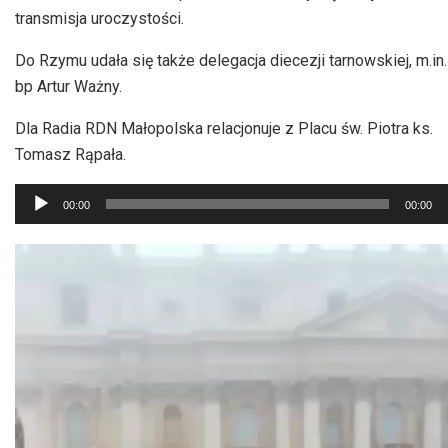
transmisja uroczystości.
Do Rzymu udała się także delegacja diecezji tarnowskiej, m.in.
bp Artur Ważny.
Dla Radia RDN Małopolska relacjonuje z Placu św. Piotra ks.
Tomasz Rąpała.
Odtwarzacz
00:00
00:00
plików
dźwiękowych
Odtwarzacz
video