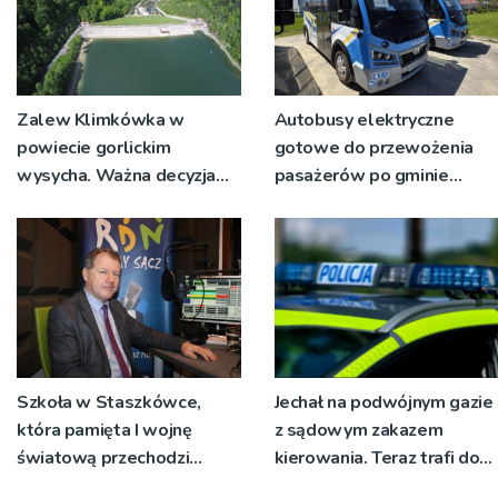
Zalew Klimkówka w
Autobusy elektryczne
powiecie gorlickim
gotowe do przewożenia
wysycha. Ważna decyzja
pasażerów po gminie
RZGW [ZDJĘCIA]
Podegrodzie
Szkoła w Staszkówce,
Jechał na podwójnym gazie
która pamięta I wojnę
z sądowym zakazem
światową przechodzi
kierowania. Teraz trafi do
przebudowę [WIDEO]
więzienia