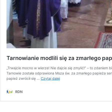
Tarnowianie modlili się za zmarłego pa
„Trwajcie mocno w wierze! Nie dajcie się zmylić!” – to zdaniem 
Tarnowie została odprawiona Msza św. za zmarłego papieża seni
Tarnowianie
papież zwrócił się …
Czytaj dalej
modlili
się
RDN
za
zmarłego
papieża
seniora