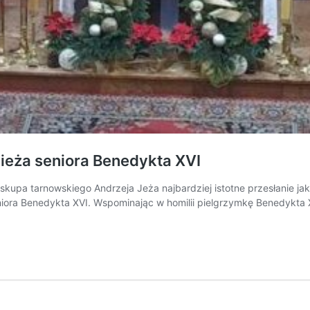
pieża seniora Benedykta XVI
biskupa tarnowskiego Andrzeja Jeża najbardziej istotne przesłanie j
ora Benedykta XVI. Wspominając w homilii pielgrzymkę Benedykta XV