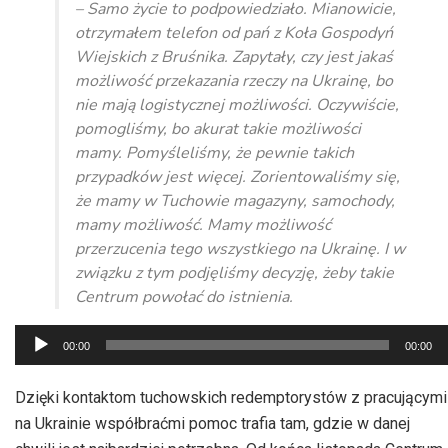
– Samo życie to podpowiedziało. Mianowicie,
otrzymałem telefon od pań z Koła Gospodyń
Wiejskich z Bruśnika. Zapytały, czy jest jakaś
możliwość przekazania rzeczy na Ukrainę, bo
nie mają logistycznej możliwości. Oczywiście,
pomogliśmy, bo akurat takie możliwości
mamy. Pomyśleliśmy, że pewnie takich
przypadków jest więcej. Zorientowaliśmy się,
że mamy w Tuchowie magazyny, samochody,
mamy możliwość. Mamy możliwość
przerzucenia tego wszystkiego na Ukrainę. I w
związku z tym podjęliśmy decyzję, żeby takie
Centrum powołać do istnienia.
Odtwarzacz
00:00
00:00
plików
dźwiękowych
Dzięki kontaktom tuchowskich redemptorystów z pracującymi
na Ukrainie współbraćmi pomoc trafia tam, gdzie w danej