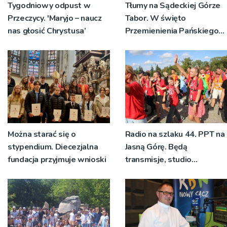
Tygodniowy odpust w
Tłumy na Sądeckiej Górze
Przeczycy. 'Maryjo – naucz
Tabor. W święto
nas głosić Chrystusa’
Przemienienia Pańskiego
bp Jeż przypominał o
znaczeniu Sakramentów
[ZDJĘCIA]
Można starać się o
Radio na szlaku 44. PPT na
stypendium. Diecezjalna
Jasną Górę. Będą
fundacja przyjmuje wnioski
transmisje, studio
pielgrzymkowe,
pozdrowienia