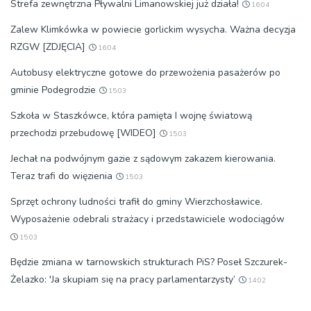
Strefa zewnętrzna Pływalni Limanowskiej już działa!
16:04
Zalew Klimkówka w powiecie gorlickim wysycha. Ważna decyzja
RZGW [ZDJĘCIA]
16:04
Autobusy elektryczne gotowe do przewożenia pasażerów po
gminie Podegrodzie
15:03
Szkoła w Staszkówce, która pamięta I wojnę światową
przechodzi przebudowę [WIDEO]
15:03
Jechał na podwójnym gazie z sądowym zakazem kierowania.
Teraz trafi do więzienia
15:03
Sprzęt ochrony ludności trafił do gminy Wierzchosławice.
Wyposażenie odebrali strażacy i przedstawiciele wodociągów
15:03
Będzie zmiana w tarnowskich strukturach PiS? Poseł Szczurek-
Żelazko: 'Ja skupiam się na pracy parlamentarzysty’
14:02