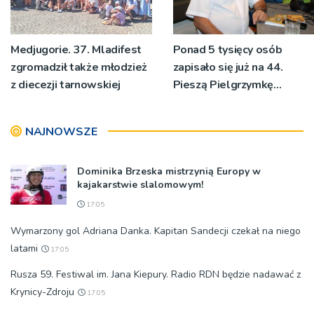
Medjugorie. 37. Mladifest
Ponad 5 tysięcy osób
zgromadził także młodzież
zapisało się już na 44.
z diecezji tarnowskiej
Pieszą Pielgrzymkę
Tarnowską [WIDEO]
NAJNOWSZE
Dominika Brzeska mistrzynią Europy w
kajakarstwie slalomowym!
17:05
Wymarzony gol Adriana Danka. Kapitan Sandecji czekał na niego
latami
17:05
Rusza 59. Festiwal im. Jana Kiepury. Radio RDN będzie nadawać z
Krynicy-Zdroju
17:05