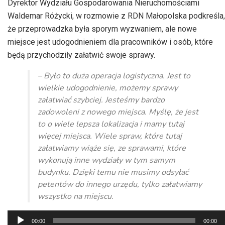
Dyrektor Wydziału Gospodarowania Nieruchomościami
Waldemar Różycki, w rozmowie z RDN Małopolska podkreśla,
że przeprowadzka była sporym wyzwaniem, ale nowe
miejsce jest udogodnieniem dla pracowników i osób, które
będą przychodziły załatwić swoje sprawy.
– Było to duża operacja logistyczna. Jest to
wielkie udogodnienie, możemy sprawy
załatwiać szybciej. Jesteśmy bardzo
zadowoleni z nowego miejsca. Myślę, że jest
to o wiele lepsza lokalizacja i mamy tutaj
więcej miejsca. Wiele spraw, które tutaj
załatwiamy wiąże się, ze sprawami, które
wykonują inne wydziały w tym samym
budynku. Dzięki temu nie musimy odsyłać
petentów do innego urzędu, tylko załatwiamy
wszystko na miejscu.
Odtwarzacz
00:00
00:00