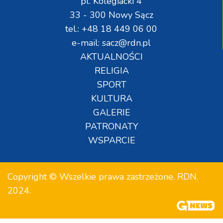
pl. Kolegiacki 4
33 - 300 Nowy Sącz
tel.: +48 18 449 06 00
e-mail: sacz@rdn.pl
AKTUALNOŚCI
RELIGIA
SPORT
KULTURA
GALERIE
PATRONATY
WSPARCIE
Copyright © Wszelkie prawa zastrzeżone. RDN.
2024.