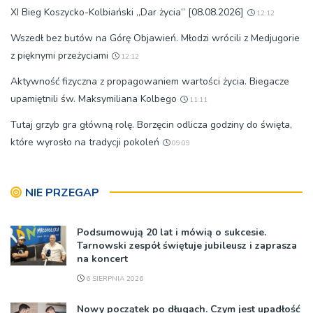
XI Bieg Koszycko-Kolbiański „Dar życia” [08.08.2026]
12:12
Wszedł bez butów na Górę Objawień. Młodzi wrócili z Medjugorie
z pięknymi przeżyciami
12:12
Aktywność fizyczna z propagowaniem wartości życia. Biegacze
upamiętnili św. Maksymiliana Kolbego
11:11
Tutaj grzyb gra główną rolę. Borzęcin odlicza godziny do święta,
które wyrosło na tradycji pokoleń
09:09
NIE PRZEGAP
Podsumowują 20 lat i mówią o sukcesie.
Tarnowski zespół świętuje jubileusz i zaprasza
na koncert
6 SIERPNIA 2026
Nowy początek po długach. Czym jest upadłość