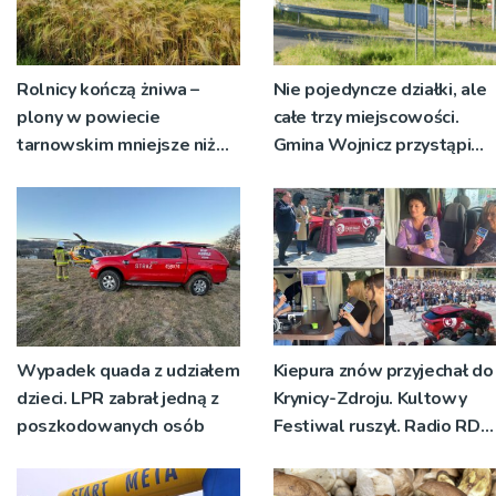
Rolnicy kończą żniwa –
Nie pojedyncze działki, ale
plony w powiecie
całe trzy miejscowości.
tarnowskim mniejsze niż
Gmina Wojnicz przystąpi
rok temu
do zmian w dokumentach
planistycznych
Wypadek quada z udziałem
Kiepura znów przyjechał do
dzieci. LPR zabrał jedną z
Krynicy-Zdroju. Kultowy
poszkodowanych osób
Festiwal ruszył. Radio RDN
nadawało program na
żywo [ZDJĘCIA]