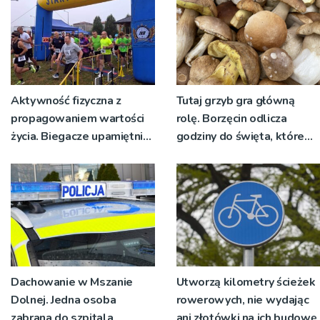
Aktywność fizyczna z
Tutaj grzyb gra główną
propagowaniem wartości
rolę. Borzęcin odlicza
życia. Biegacze upamiętnili
godziny do święta, które
św. Maksymiliana Kolbego
wyrosło na tradycji
pokoleń
Dachowanie w Mszanie
Utworzą kilometry ścieżek
Dolnej. Jedna osoba
rowerowych, nie wydając
zabrana do szpitala
ani złotówki na ich budowę