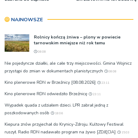
NAJNOWSZE
Rolnicy kończą żniwa – plony w powiecie
tarnowskim mniejsze niż rok temu
08:08
Nie pojedyncze działki, ale całe trzy miejscowości. Gmina Wojnicz
przystąpi do zmian w dokumentach planistycznych
08:08
Kino plenerowe RDN w Brzeźnicy [08.08.2026]
23:11
Kino plenerowe RDN odwiedziło Brzeźnicę
23:11
Wypadek quada z udziałem dzieci. LPR zabrał jedną z
poszkodowanych osób
18:06
Kiepura znów przyjechał do Krynicy-Zdroju. Kultowy Festiwal
ruszył. Radio RDN nadawało program na żywo [ZDJĘCIA]
15:03