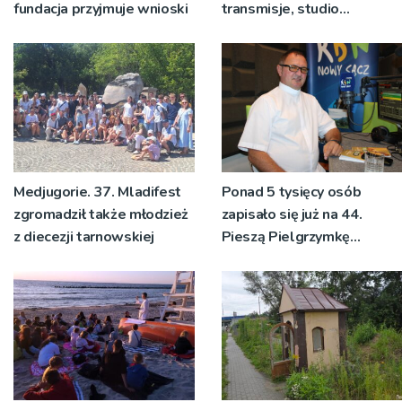
fundacja przyjmuje wnioski
transmisje, studio
pielgrzymkowe,
pozdrowienia
Medjugorie. 37. Mladifest
Ponad 5 tysięcy osób
zgromadził także młodzież
zapisało się już na 44.
z diecezji tarnowskiej
Pieszą Pielgrzymkę
Tarnowską [WIDEO]