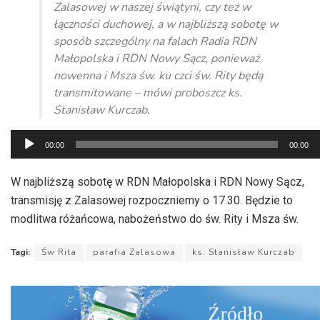
Zalasowej w naszej świątyni, czy też w
łączności duchowej, a w najbliższą sobotę w
sposób szczególny na falach Radia RDN
Małopolska i RDN Nowy Sącz, ponieważ
nowenna i Msza św. ku czci św. Rity będą
transmitowane – mówi proboszcz ks.
Stanisław Kurczab.
Odtwarzacz
00:00
00:00
plików
dźwiękowych
W najbliższą sobotę w RDN Małopolska i RDN Nowy Sącz,
transmisję z Zalasowej rozpoczniemy o 17.30. Będzie to
modlitwa różańcowa, nabożeństwo do św. Rity i Msza św.
Tagi:
Św Rita
parafia Zalasowa
ks. Stanisław Kurczab