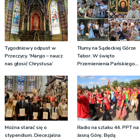
Tygodniowy odpust w
Tłumy na Sądeckiej Górze
Przeczycy. 'Maryjo – naucz
Tabor. W święto
nas głosić Chrystusa’
Przemienienia Pańskiego
bp Jeż przypominał o
znaczeniu Sakramentów
[ZDJĘCIA]
Można starać się o
Radio na szlaku 44. PPT na
stypendium. Diecezjalna
Jasną Górę. Będą