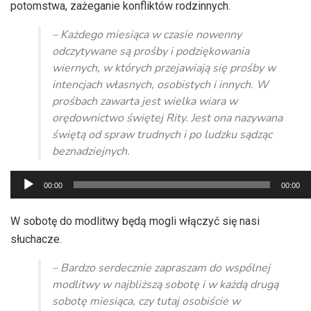
potomstwa, zażeganie konfliktów rodzinnych.
– Każdego miesiąca w czasie nowenny
odczytywane są prośby i podziękowania
wiernych, w których przejawiają się prośby w
intencjach własnych, osobistych i innych. W
prośbach zawarta jest wielka wiara w
orędownictwo świętej Rity. Jest ona nazywana
świętą od spraw trudnych i po ludzku sądząc
beznadziejnych.
Odtwarzacz
00:00
00:00
plików
dźwiękowych
W sobotę do modlitwy będą mogli włączyć się nasi
słuchacze.
– Bardzo serdecznie zapraszam do wspólnej
modlitwy w najbliższą sobotę i w każdą drugą
sobotę miesiąca, czy tutaj osobiście w