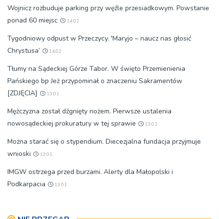
Wojnicz rozbuduje parking przy węźle przesiadkowym. Powstanie
ponad 60 miejsc
14:02
Tygodniowy odpust w Przeczycy. 'Maryjo – naucz nas głosić
Chrystusa’
14:02
Tłumy na Sądeckiej Górze Tabor. W święto Przemienienia
Pańskiego bp Jeż przypominał o znaczeniu Sakramentów
[ZDJĘCIA]
13:01
Mężczyzna został dźgnięty nożem. Pierwsze ustalenia
nowosądeckiej prokuratury w tej sprawie
13:01
Można starać się o stypendium. Diecezjalna fundacja przyjmuje
wnioski
13:01
IMGW ostrzega przed burzami. Alerty dla Małopolski i
Podkarpacia
13:01