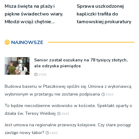
Msza święta na plaży i
Sprawa uszkodzonej
piękne świadectwo wiary.
kapliczki trafiła do
Młodzi wciąż chętnie
tarnowskiej prokuratury
wyjeżdżają na oazy
NAJNOWSZE
Senior został oszukany na 78 tysięcy złotych,
ale odzyska pieniądze
17:05
Budowa basenu w Ptaszkowej opóźni się. Umowa z wykonawcą
wyłonionym w przetargu nie zostanie podpisana
15:03
To będzie niecodzienne widowisko w kościele. Spektakl oparty o
działa św. Teresy Wielkiej
15:03
Jest umowa na regionalne przewozy kolejowe. Czy stare pociągi
zastąpi nowy tabor?
14:02