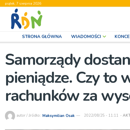
piątek, 7 sierpnia 2026
STRONA GŁÓWNA
WIADOMOŚCI
KONCE
Samorządy dosta
pieniądze. Czy to 
rachunków za wyso
autor / źródło:
Maksymilian Osak
2022/08/25 - 11:11
-
AK