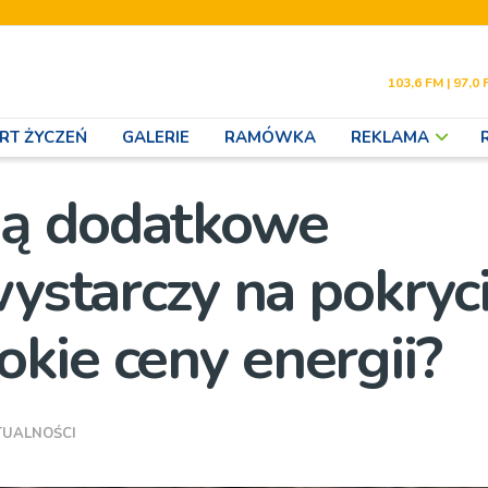
103,6 FM | 97,0 
RT ŻYCZEŃ
GALERIE
RAMÓWKA
REKLAMA
ną dodatkowe
wystarczy na pokryc
kie ceny energii?
TUALNOŚCI