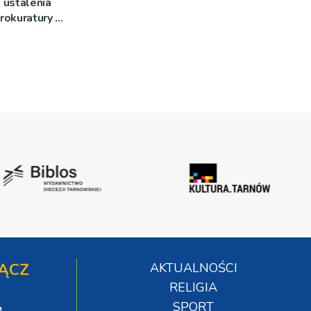
 ustalenia
rokuratury w
ĄCZ
AKTUALNOŚCI
RELIGIA
SPORT