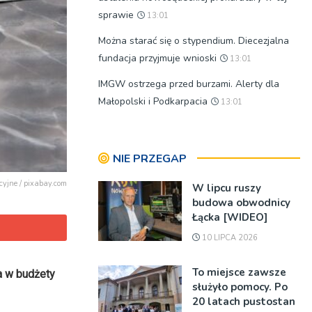
sprawie
13:01
Można starać się o stypendium. Diecezjalna
fundacja przyjmuje wnioski
13:01
IMGW ostrzega przed burzami. Alerty dla
Małopolski i Podkarpacia
13:01
NIE PRZEGAP
racyjne / pixabay.com
W lipcu ruszy
budowa obwodnicy
Łącka [WIDEO]
10 LIPCA 2026
To miejsce zawsze
a w budżety
służyło pomocy. Po
20 latach pustostan