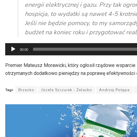
energii elektrycznej i gazu. Przy tak ogr
hospicja, to wydatki są nawet 4-5 krotn
Jeśli nie będzie pomocy, to my samorzą
budżet na koniec roku i przygotować real
Odtwarzacz
00:00
plików
dźwiękowych
Premier Mateusz Morawicki, który ogłosił rządowe wsparcie 
otrzymanych dodatkowo pieniędzy na poprawę efektywności e
Tagi:
Brzesko
Józefa Szczurek - Żelazko
Andrzej Potępa