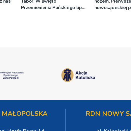
cz nas
Tabor. W święto
nożem. Pierwsze
Przemienienia Pańskiego bp
nowosądeckiej p
Jeż przypominał o znaczeniu
tej sprawie
Sakramentów [ZDJĘCIA]
 MAŁOPOLSKA
RDN NOWY S