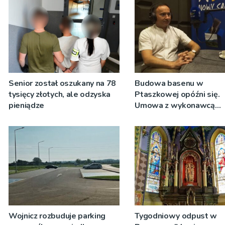
Senior został oszukany na 78
Budowa basenu w
tysięcy złotych, ale odzyska
Ptaszkowej opóźni się.
pieniądze
Umowa z wykonawcą
wyłonionym w przetargu
zostanie podpisana
Wojnicz rozbuduje parking
Tygodniowy odpust w