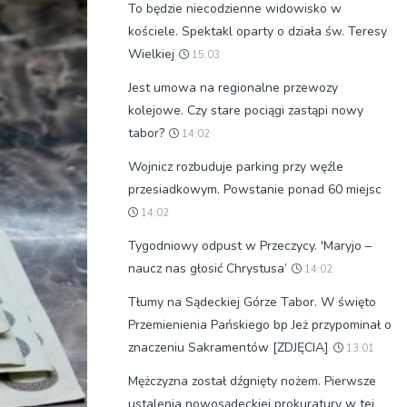
To będzie niecodzienne widowisko w
kościele. Spektakl oparty o działa św. Teresy
Wielkiej
15:03
Jest umowa na regionalne przewozy
kolejowe. Czy stare pociągi zastąpi nowy
tabor?
14:02
Wojnicz rozbuduje parking przy węźle
przesiadkowym. Powstanie ponad 60 miejsc
14:02
Tygodniowy odpust w Przeczycy. 'Maryjo –
naucz nas głosić Chrystusa’
14:02
Tłumy na Sądeckiej Górze Tabor. W święto
Przemienienia Pańskiego bp Jeż przypominał o
znaczeniu Sakramentów [ZDJĘCIA]
13:01
Mężczyzna został dźgnięty nożem. Pierwsze
ustalenia nowosądeckiej prokuratury w tej