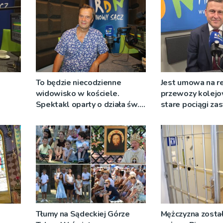
To będzie niecodzienne
Jest umowa na r
widowisko w kościele.
przewozy kolejo
Spektakl oparty o działa św.
stare pociągi za
 nie
Teresy Wielkiej
tabor?
Tłumy na Sądeckiej Górze
Mężczyzna został