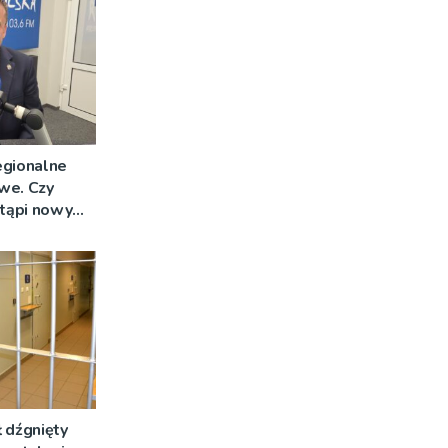
egionalne
we. Czy
stąpi nowy
 dźgnięty