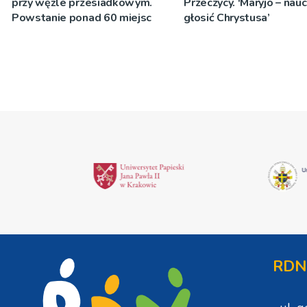
przy węźle przesiadkowym.
Przeczycy. 'Maryjo – nau
Powstanie ponad 60 miejsc
głosić Chrystusa’
RDN