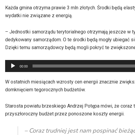
Każda gmina otrzyma prawie 3 mln złotych. Środki będą elast
wydatki nie związane z energią.
– Jednostki samorządu terytorialnego otrzymają jeszcze w
dedykowany samorządom. O te środki będą mogły ubiegać się 
Dzięki temu samorządowcy będą mogli pokryć te zwiększone
Odtwarzacz
00:00
plików
dźwiękowych
W ostatnich miesiącach wzrosty cen energii znacznie zwięk
domknięciem tegorocznych budżetów.
Starosta powiatu brzeskiego Andrzej Potępa mówi, że coraz 
przyszłoroczny budżet przez ponoszone koszty energii.
– Coraz trudniej jest nam pospinać bieżą