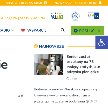
TARNÓW
+48 14 627 50 50
NOWY SĄCZ
+48 18 449 06 00
FM | 101,2 FM | 88,3 FM | 105,1 FM
RADIO
WSPARCIE
POSŁUCHAJ
Ot
NAJNOWSZE
Senior został
ie
oszukany na 78
tysięcy złotych, ale
odzyska pieniądze
17:05
Budowa basenu w Ptaszkowej opóźni się.
Umowa z wykonawcą wyłonionym w
A
A
przetargu nie zostanie podpisana
15:03