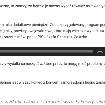
yczne, to znaczy, że będzie je można wydać również na inwestyc
 tym roku dodatkowe pieniądze. Został przygotowany program 
gminy, powiaty i województwa, które mają większe wydatki na 
 koszty – mówi poseł PiS Józefa Szczurek-Żelazko.
00:00
szyły wydatki samorządów, które przez to mogą mieć problemy 
trudniej jest wiązać koniec z końcem samorządom i trudno zap
ce wydatki. O kilkaset procent wzrosły koszty zak