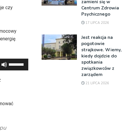
zamieni się w
je czy
Centrum Zdrowia
Psychicznego
17 LIPCA 2026
pomocowy
Jest reakcja na
energię.
pogotowie
strajkowe. Wiemy,
kiedy dojdzie do
spotkania
Używaj
związkowców z
strzałek
zarządem
do
z
21 LIPCA 2026
góry
oraz
do
lanować
dołu
aby
zwiększyć
upu
lub