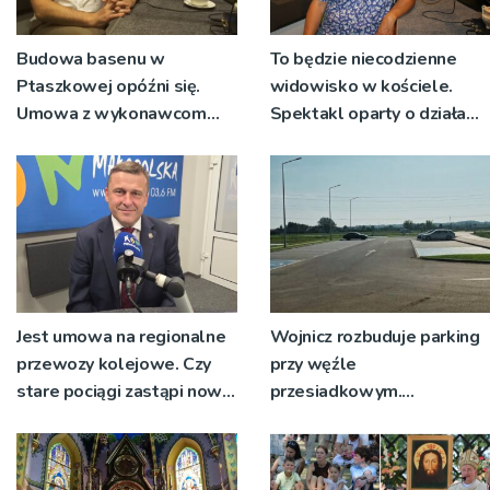
Budowa basenu w
To będzie niecodzienne
Ptaszkowej opóźni się.
widowisko w kościele.
Umowa z wykonawcom
Spektakl oparty o działa
wyłonionym w przetargu
św. Teresy Wielkiej
nie zostanie podpisana
Jest umowa na regionalne
Wojnicz rozbuduje parking
przewozy kolejowe. Czy
przy węźle
stare pociągi zastąpi nowy
przesiadkowym.
tabor?
Powstanie ponad 60
miejsc