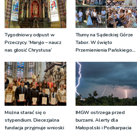
Tygodniowy odpust w
Tłumy na Sądeckiej Górze
Przeczycy. 'Maryjo – naucz
Tabor. W święto
nas głosić Chrystusa’
Przemienienia Pańskiego
bp Jeż przypominał o
znaczeniu Sakramentów
[ZDJĘCIA]
Można starać się o
IMGW ostrzega przed
stypendium. Diecezjalna
burzami. Alerty dla
fundacja przyjmuje wnioski
Małopolski i Podkarpacia