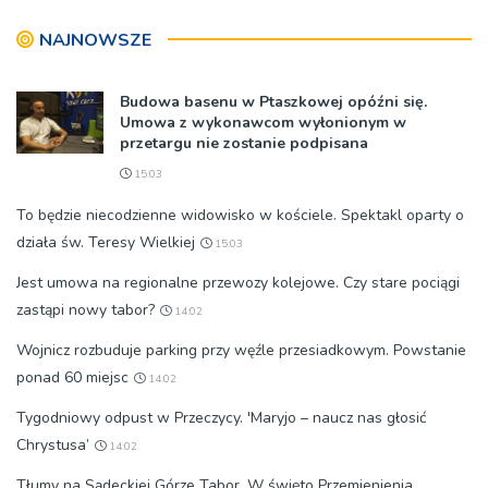
NAJNOWSZE
Budowa basenu w Ptaszkowej opóźni się.
Umowa z wykonawcom wyłonionym w
przetargu nie zostanie podpisana
15:03
To będzie niecodzienne widowisko w kościele. Spektakl oparty o
działa św. Teresy Wielkiej
15:03
Jest umowa na regionalne przewozy kolejowe. Czy stare pociągi
zastąpi nowy tabor?
14:02
Wojnicz rozbuduje parking przy węźle przesiadkowym. Powstanie
ponad 60 miejsc
14:02
Tygodniowy odpust w Przeczycy. 'Maryjo – naucz nas głosić
Chrystusa’
14:02
Tłumy na Sądeckiej Górze Tabor. W święto Przemienienia