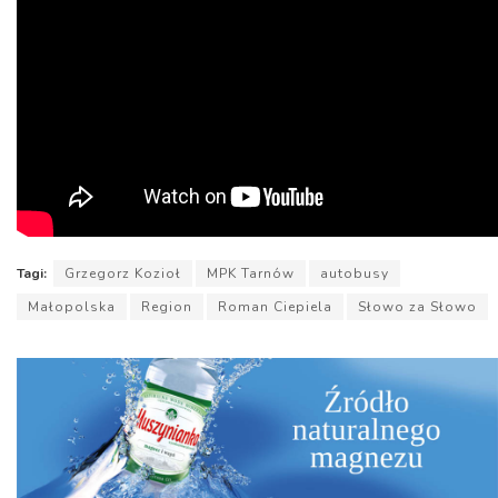
Tagi:
Grzegorz Kozioł
MPK Tarnów
autobusy
Małopolska
Region
Roman Ciepiela
Słowo za Słowo