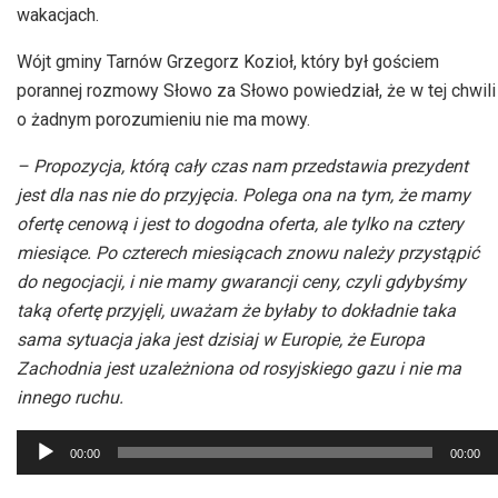
wakacjach.
Wójt gminy Tarnów Grzegorz Kozioł, który był gościem
porannej rozmowy Słowo za Słowo powiedział, że w tej chwili
o żadnym porozumieniu nie ma mowy.
– Propozycja, którą cały czas nam przedstawia prezydent
jest dla nas nie do przyjęcia. Polega ona na tym, że mamy
ofertę cenową i jest to dogodna oferta, ale tylko na cztery
miesiące. Po czterech miesiącach znowu należy przystąpić
do negocjacji, i nie mamy gwarancji ceny, czyli gdybyśmy
taką ofertę przyjęli, uważam że byłaby to dokładnie taka
sama sytuacja jaka jest dzisiaj w Europie, że Europa
Zachodnia jest uzależniona od rosyjskiego gazu i nie ma
innego ruchu.
Odtwarzacz
00:00
00:00
plików