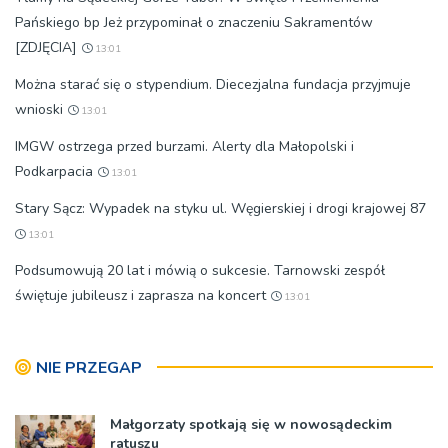
Pańskiego bp Jeż przypominał o znaczeniu Sakramentów
[ZDJĘCIA]
13:01
Można starać się o stypendium. Diecezjalna fundacja przyjmuje
wnioski
13:01
IMGW ostrzega przed burzami. Alerty dla Małopolski i
Podkarpacia
13:01
Stary Sącz: Wypadek na styku ul. Węgierskiej i drogi krajowej 87
13:01
Podsumowują 20 lat i mówią o sukcesie. Tarnowski zespół
świętuje jubileusz i zaprasza na koncert
13:01
NIE PRZEGAP
Małgorzaty spotkają się w nowosądeckim
ratuszu