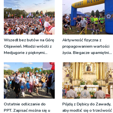
Wszedł bez butów na Górę
Aktywność fizyczna z
Objawień. Młodzi wrócili z
propagowaniem wartości
Medjugorie z pięknymi
życia. Biegacze upamiętnili
przeżyciami
św. Maksymiliana Kolbego
Ostatnie odliczanie do
Pójdą z Dębicy do Zawady,
PPT. Zapisać można się u
aby modlić się o trzeźwość