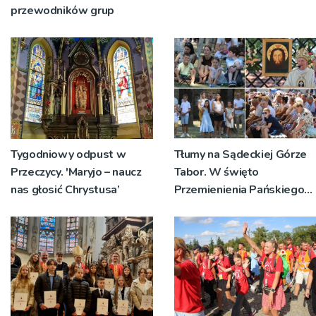
przewodników grup
Tygodniowy odpust w
Tłumy na Sądeckiej Górze
Przeczycy. 'Maryjo – naucz
Tabor. W święto
nas głosić Chrystusa’
Przemienienia Pańskiego
bp Jeż przypominał o
znaczeniu Sakramentów
[ZDJĘCIA]