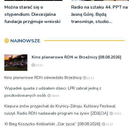
Można starać się o
Radio na szlaku 44. PPT na
stypendium. Diecezjalna
Jasną Górę. Będą
fundacja przyjmuje wnioski
transmisje, studio
pielgrzymkowe,
pozdrowienia
NAJNOWSZE
Kino plenerowe RDN w Brzeźnicy [08.08.2026]
23:11
Kino plenerowe RDN odwiedziło Brzeźnicę
23:11
Wypadek quada z udziałem dzieci. LPR zabrał jedną z
poszkodowanych osób
18:06
Kiepura znów przyjechał do Krynicy-Zdroju. Kultowy Festiwal
ruszył. Radio RDN nadawało program na żywo [ZDJĘCIA]
15:03
XI Bieg Koszycko-Kolbiański „Dar życia” [08.08.2026]
12:12