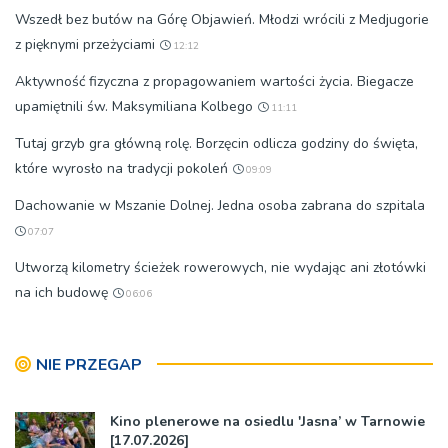
Wszedł bez butów na Górę Objawień. Młodzi wrócili z Medjugorie
z pięknymi przeżyciami
12:12
Aktywność fizyczna z propagowaniem wartości życia. Biegacze
upamiętnili św. Maksymiliana Kolbego
11:11
Tutaj grzyb gra główną rolę. Borzęcin odlicza godziny do święta,
które wyrosło na tradycji pokoleń
09:09
Dachowanie w Mszanie Dolnej. Jedna osoba zabrana do szpitala
07:07
Utworzą kilometry ścieżek rowerowych, nie wydając ani złotówki
na ich budowę
06:06
NIE PRZEGAP
Kino plenerowe na osiedlu 'Jasna’ w Tarnowie
[17.07.2026]