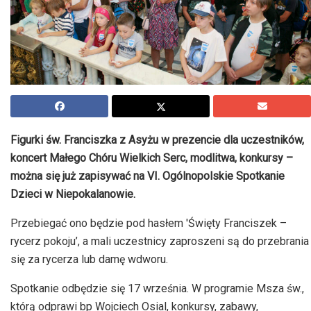
Figurki św. Franciszka z Asyżu w prezencie dla uczestników,
koncert Małego Chóru Wielkich Serc, modlitwa, konkursy –
można się już zapisywać na VI. Ogólnopolskie Spotkanie
Dzieci w Niepokalanowie.
Przebiegać ono będzie pod hasłem 'Święty Franciszek –
rycerz pokoju’, a mali uczestnicy zaproszeni są do przebrania
się za rycerza lub damę wdworu.
Spotkanie odbędzie się 17 września. W programie Msza św.,
którą odprawi bp Wojciech Osial, konkursy, zabawy,