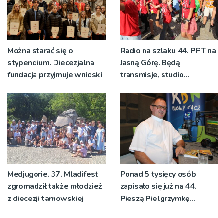
Można starać się o
Radio na szlaku 44. PPT na
stypendium. Diecezjalna
Jasną Górę. Będą
fundacja przyjmuje wnioski
transmisje, studio
pielgrzymkowe,
pozdrowienia
Medjugorie. 37. Mladifest
Ponad 5 tysięcy osób
zgromadził także młodzież
zapisało się już na 44.
z diecezji tarnowskiej
Pieszą Pielgrzymkę
Tarnowską [WIDEO]