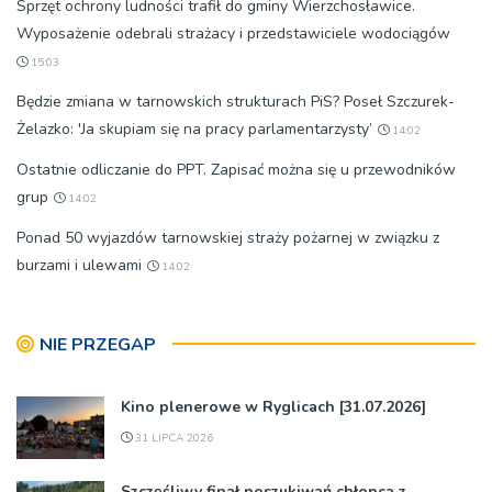
Sprzęt ochrony ludności trafił do gminy Wierzchosławice.
Wyposażenie odebrali strażacy i przedstawiciele wodociągów
15:03
Będzie zmiana w tarnowskich strukturach PiS? Poseł Szczurek-
Żelazko: 'Ja skupiam się na pracy parlamentarzysty’
14:02
Ostatnie odliczanie do PPT. Zapisać można się u przewodników
grup
14:02
Ponad 50 wyjazdów tarnowskiej straży pożarnej w związku z
burzami i ulewami
14:02
NIE PRZEGAP
Kino plenerowe w Ryglicach [31.07.2026]
31 LIPCA 2026
Szczęśliwy finał poszukiwań chłopca z