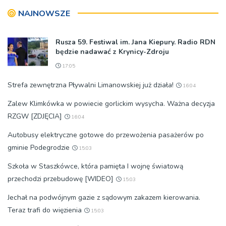
NAJNOWSZE
Rusza 59. Festiwal im. Jana Kiepury. Radio RDN
będzie nadawać z Krynicy-Zdroju
17:05
Strefa zewnętrzna Pływalni Limanowskiej już działa!
16:04
Zalew Klimkówka w powiecie gorlickim wysycha. Ważna decyzja
RZGW [ZDJĘCIA]
16:04
Autobusy elektryczne gotowe do przewożenia pasażerów po
gminie Podegrodzie
15:03
Szkoła w Staszkówce, która pamięta I wojnę światową
przechodzi przebudowę [WIDEO]
15:03
Jechał na podwójnym gazie z sądowym zakazem kierowania.
Teraz trafi do więzienia
15:03