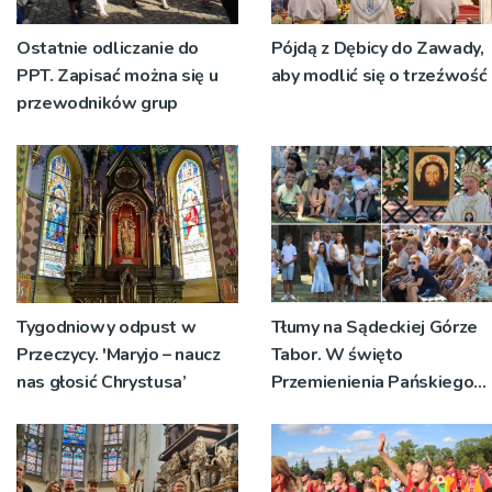
Ostatnie odliczanie do
Pójdą z Dębicy do Zawady,
PPT. Zapisać można się u
aby modlić się o trzeźwość
przewodników grup
Tygodniowy odpust w
Tłumy na Sądeckiej Górze
Przeczycy. 'Maryjo – naucz
Tabor. W święto
nas głosić Chrystusa’
Przemienienia Pańskiego
bp Jeż przypominał o
znaczeniu Sakramentów
[ZDJĘCIA]