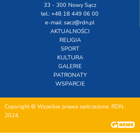
33 - 300 Nowy Sącz
tel.: +48 18 449 06 00
e-mail: sacz@rdn.pl
AKTUALNOŚCI
RELIGIA
SPORT
KULTURA
GALERIE
PATRONATY
WSPARCIE
Copyright © Wszelkie prawa zastrzeżone. RDN.
2024.