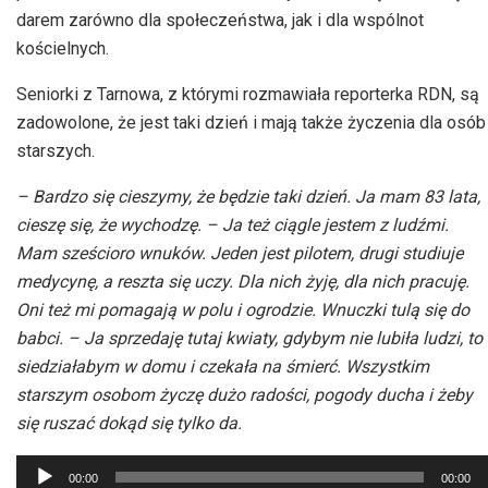
darem zarówno dla społeczeństwa, jak i dla wspólnot
kościelnych.
Seniorki z Tarnowa, z którymi rozmawiała reporterka RDN, są
zadowolone, że jest taki dzień i mają także życzenia dla osób
starszych.
– Bardzo się cieszymy, że będzie taki dzień. Ja mam 83 lata,
cieszę się, że wychodzę. – Ja też ciągle jestem z ludźmi.
Mam sześcioro wnuków. Jeden jest pilotem, drugi studiuje
medycynę, a reszta się uczy. Dla nich żyję, dla nich pracuję.
Oni też mi pomagają w polu i ogrodzie. Wnuczki tulą się do
babci. – Ja sprzedaję tutaj kwiaty, gdybym nie lubiła ludzi, to
siedziałabym w domu i czekała na śmierć. Wszystkim
starszym osobom życzę dużo radości, pogody ducha i żeby
się ruszać dokąd się tylko da.
Odtwarzacz
00:00
00:00