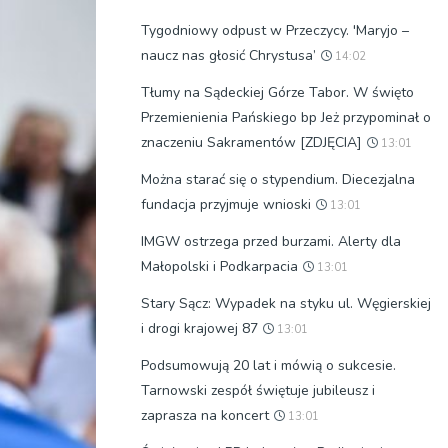
Tygodniowy odpust w Przeczycy. 'Maryjo –
naucz nas głosić Chrystusa’
14:02
Tłumy na Sądeckiej Górze Tabor. W święto
Przemienienia Pańskiego bp Jeż przypominał o
znaczeniu Sakramentów [ZDJĘCIA]
13:01
Można starać się o stypendium. Diecezjalna
fundacja przyjmuje wnioski
13:01
IMGW ostrzega przed burzami. Alerty dla
Małopolski i Podkarpacia
13:01
Stary Sącz: Wypadek na styku ul. Węgierskiej
i drogi krajowej 87
13:01
Podsumowują 20 lat i mówią o sukcesie.
Tarnowski zespół świętuje jubileusz i
zaprasza na koncert
13:01