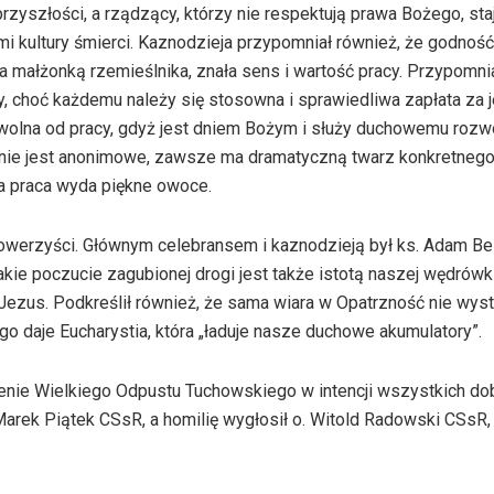
rzyszłości, a rządzący, którzy nie respektują prawa Bożego, sta
i kultury śmierci. Kaznodzieja przypomniał również, że godność
ła małżonką rzemieślnika, znała sens i wartość pracy. Przypomnia
choć każdemu należy się stosowna i sprawiedliwa zapłata za j
wolna od pracy, gdyż jest dniem Bożym i służy duchowemu rozw
 nie jest anonimowe, zawsze ma dramatyczną twarz konkretnego
ka praca wyda piękne owoce.
 rowerzyści. Głównym celebransem i kaznodzieją był ks. Adam Be
akie poczucie zagubionej drogi jest także istotą naszej wędrówki
Jezus. Podkreślił również, że sama wiara w Opatrzność nie wyst
go daje Eucharystia, która „ładuje nasze duchowe akumulatory”.
zenie Wielkiego Odpustu Tuchowskiego w intencji wszystkich d
Marek Piątek CSsR, a homilię wygłosił o. Witold Radowski CSsR,