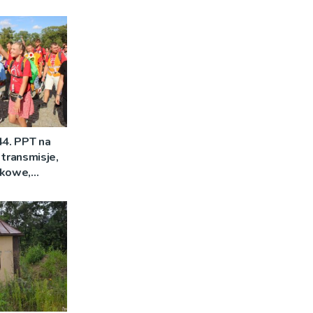
44. PPT na
 transmisje,
mkowe,