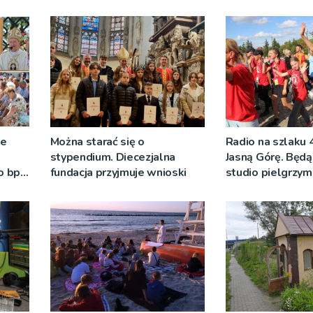
ze
Można starać się o
Radio na szlaku 
stypendium. Diecezjalna
Jasną Górę. Będą
o bp
fundacja przyjmuje wnioski
studio pielgrzy
eniu
pozdrowienia
]