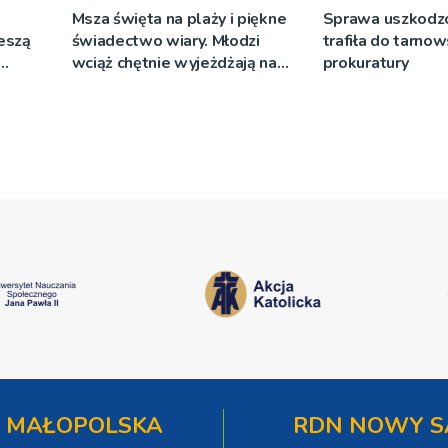
Msza święta na plaży i piękne
Sprawa uszkodzo
ieszą
świadectwo wiary. Młodzi
trafiła do tarnow
wciąż chętnie wyjeżdżają na
prokuratury
oazy
 MAŁOPOLSKA
RDN NOWY S