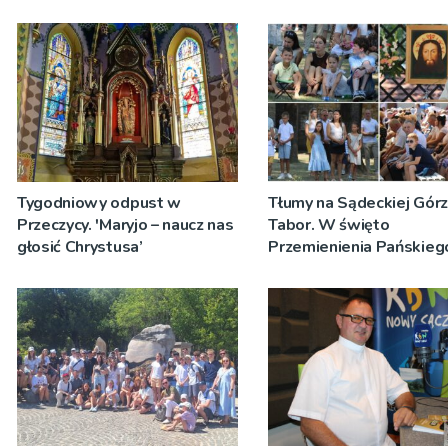
Tygodniowy odpust w
Tłumy na Sądeckiej Gór
Przeczycy. 'Maryjo – naucz nas
Tabor. W święto
głosić Chrystusa’
Przemienienia Pańskieg
Jeż przypominał o znacz
Sakramentów [ZDJĘCIA