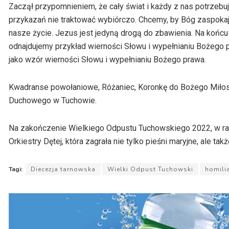
Zaczął przypomnieniem, że cały świat i każdy z nas potrzebu
przykazań nie traktować wybiórczo. Chcemy, by Bóg zaspokajał
nasze życie. Jezus jest jedyną drogą do zbawienia. Na końcu 
odnajdujemy przykład wierności Słowu i wypełnianiu Bożego p
jako wzór wierności Słowu i wypełnianiu Bożego prawa.
Kwadranse powołaniowe, Różaniec, Koronkę do Bożego Miłos
Duchowego w Tuchowie.
Na zakończenie Wielkiego Odpustu Tuchowskiego 2022, w rama
Orkiestry Dętej, która zagrała nie tylko pieśni maryjne, ale ta
Tagi:
Diecezja tarnowska
Wielki Odpust Tuchowski
homili