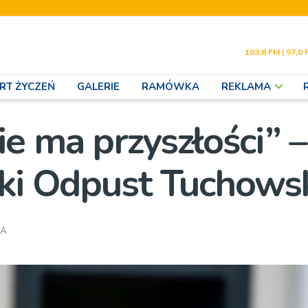
103,6 FM | 97,0 
RT ŻYCZEŃ
GALERIE
RAMÓWKA
REKLAMA
e ma przyszłości” –
lki Odpust Tuchows
IA