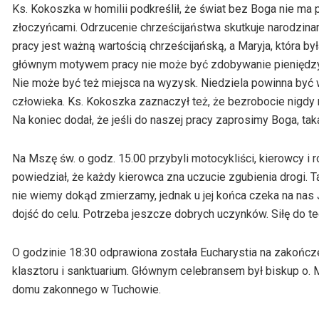
Ks. Kokoszka w homilii podkreślił, że świat bez Boga nie ma p
złoczyńcami. Odrzucenie chrześcijaństwa skutkuje narodzinam
pracy jest ważną wartością chrześcijańską, a Maryja, która by
głównym motywem pracy nie może być zdobywanie pieniędzy, 
Nie może być też miejsca na wyzysk. Niedziela powinna być 
człowieka. Ks. Kokoszka zaznaczył też, że bezrobocie nigdy
Na koniec dodał, że jeśli do naszej pracy zaprosimy Boga, ta
Na Mszę św. o godz. 15.00 przybyli motocykliści, kierowcy i
powiedział, że każdy kierowca zna uczucie zgubienia drogi. T
nie wiemy dokąd zmierzamy, jednak u jej końca czeka na nas 
dojść do celu. Potrzeba jeszcze dobrych uczynków. Siłę do te
O godzinie 18:30 odprawiona została Eucharystia na zakońc
klasztoru i sanktuarium. Głównym celebransem był biskup o. 
domu zakonnego w Tuchowie.