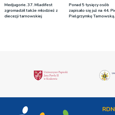
Medjugorie. 37. Mladifest
Ponad 5 tysięcy osób
zgromadził także młodzież z
zapisało się już na 44. P
diecezji tarnowskiej
Pielgrzymkę Tarnowską
[WIDEO]
RDN