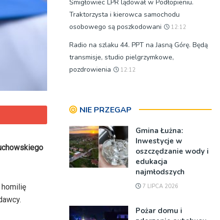
Śmigłowiec LPR lądował w Podłopieniu.
Traktorzysta i kierowca samochodu
osobowego są poszkodowani
12:12
Radio na szlaku 44. PPT na Jasną Górę. Będą
transmisje, studio pielgrzymkowe,
pozdrowienia
12:12
NIE PRZEGAP
Gmina Łużna:
Inwestycje w
 tuchowskiego
oszczędzanie wody i
edukacja
najmłodszych
 homilię
7 LIPCA 2026
odawcy.
Pożar domu i