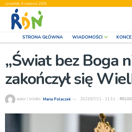
czwartek, 6 sierpnia 2026
STRONA GŁÓWNA
WIADOMOŚCI
KONCE
„Świat bez Boga ni
zakończył się Wie
autor / źródło:
Maria Polaczek
2022/07/11 - 11:11
-
RELIG