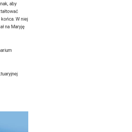
nak, aby
ztałtować
 końca. W niej
ał na Maryję
narium
tuaryjnej