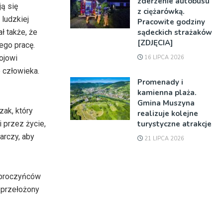
zderzenie autobusu
ją się
z ciężarówką.
 ludzkiej
Pracowite godziny
sądeckich strażaków
ł także, że
[ZDJĘCIA]
ego pracę.
ojowi
16 LIPCA 2026
 człowieka.
Promenady i
kamienna plaża.
Gmina Muszyna
zak, który
realizuje kolejne
turystyczne atrakcje
 przez życie,
arczy, aby
21 LIPCA 2026
obroczyńców
 przełożony