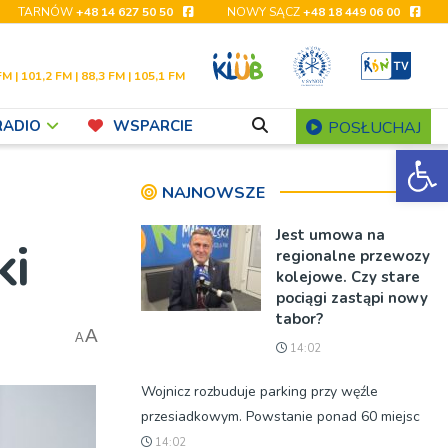
TARNÓW
+48 14 627 50 50
NOWY SĄCZ
+48 18 449 06 00
FM | 101,2 FM | 88,3 FM | 105,1 FM
RADIO
WSPARCIE
POSŁUCHAJ
Ot
NAJNOWSZE
Jest umowa na
ki
regionalne przewozy
kolejowe. Czy stare
pociągi zastąpi nowy
tabor?
A
A
14:02
Wojnicz rozbuduje parking przy węźle
przesiadkowym. Powstanie ponad 60 miejsc
14:02