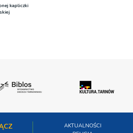
nej kapliczki
skiej
ĄCZ
AKTUALNOŚCI