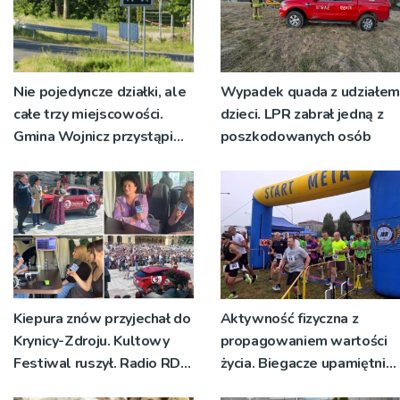
Nie pojedyncze działki, ale
Wypadek quada z udziałem
całe trzy miejscowości.
dzieci. LPR zabrał jedną z
Gmina Wojnicz przystąpi
poszkodowanych osób
do zmian w dokumentach
planistycznych
Kiepura znów przyjechał do
Aktywność fizyczna z
Krynicy-Zdroju. Kultowy
propagowaniem wartości
Festiwal ruszył. Radio RDN
życia. Biegacze upamiętnili
nadawało program na
św. Maksymiliana Kolbego