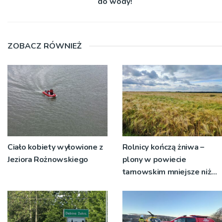
do wody!
ZOBACZ RÓWNIEŻ
Ciało kobiety wyłowione z
Rolnicy kończą żniwa –
Jeziora Rożnowskiego
plony w powiecie
tarnowskim mniejsze niż
rok temu