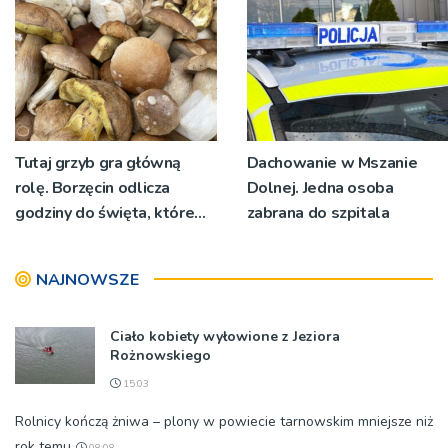
żywo [ZDJĘCIA]
Tutaj grzyb gra główną
Dachowanie w Mszanie
rolę. Borzęcin odlicza
Dolnej. Jedna osoba
godziny do święta, które
zabrana do szpitala
wyrosło na tradycji
pokoleń
NAJNOWSZE
Ciało kobiety wyłowione z Jeziora
Rożnowskiego
15:03
Rolnicy kończą żniwa – plony w powiecie tarnowskim mniejsze niż
rok temu
08:08