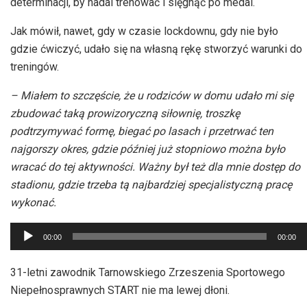
determinacji, by nadal trenować i sięgnąć po medal.
Jak mówił, nawet, gdy w czasie lockdownu, gdy nie było
gdzie ćwiczyć, udało się na własną rękę stworzyć warunki do
treningów.
– Miałem to szczęście, że u rodziców w domu udało mi się
zbudować taką prowizoryczną siłownię, troszkę
podtrzymywać formę, biegać po lasach i przetrwać ten
najgorszy okres, gdzie później już stopniowo można było
wracać do tej aktywności. Ważny był też dla mnie dostęp do
stadionu, gdzie trzeba tą najbardziej specjalistyczną pracę
wykonać.
Odtwarzacz
00:00
00:00
plików
dźwiękowych
31-letni zawodnik Tarnowskiego Zrzeszenia Sportowego
Niepełnosprawnych START nie ma lewej dłoni.