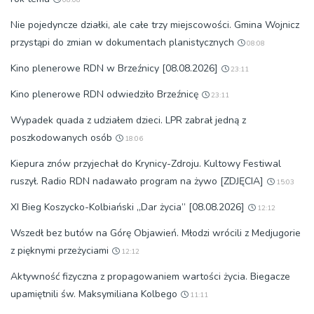
Nie pojedyncze działki, ale całe trzy miejscowości. Gmina Wojnicz
przystąpi do zmian w dokumentach planistycznych
08:08
Kino plenerowe RDN w Brzeźnicy [08.08.2026]
23:11
Kino plenerowe RDN odwiedziło Brzeźnicę
23:11
Wypadek quada z udziałem dzieci. LPR zabrał jedną z
poszkodowanych osób
18:06
Kiepura znów przyjechał do Krynicy-Zdroju. Kultowy Festiwal
ruszył. Radio RDN nadawało program na żywo [ZDJĘCIA]
15:03
XI Bieg Koszycko-Kolbiański „Dar życia” [08.08.2026]
12:12
Wszedł bez butów na Górę Objawień. Młodzi wrócili z Medjugorie
z pięknymi przeżyciami
12:12
Aktywność fizyczna z propagowaniem wartości życia. Biegacze
upamiętnili św. Maksymiliana Kolbego
11:11