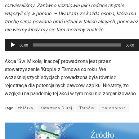
rozwiesiliśmy. Zarówno uczniowie jak i rodzice chętnie
włączyli się w pomoc. – Uważam, że każda osoba, która ma
trochę serca powinna brać udział w takich akcjach, ponieważ
nie wiemy kiedy my się tam możemy znaleźć.
Odtwarzacz
00:00
00:00
plików
dźwiękowych
Akcja 'Św. Mikołaj inaczej’ prowadzona jest przez
stowarzyszenie 'Kropla’ z Tarnowa co roku. We
wcześniejszych edycjach prowadzona była również
rejestracja dla potencjalnych dawców szpiku. Niestety, ze
względu na pandemię tej akcji w tym roku nie zorganizowano.
Tagi:
zbiórka
Katarzyna Duraj
Tarnów
Małopolska