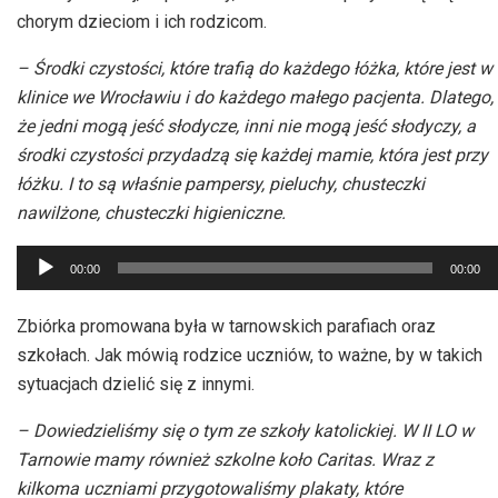
chorym dzieciom i ich rodzicom.
– Środki czystości, które trafią do każdego łóżka, które jest w
klinice we Wrocławiu i do każdego małego pacjenta. Dlatego,
że jedni mogą jeść słodycze, inni nie mogą jeść słodyczy, a
środki czystości przydadzą się każdej mamie, która jest przy
łóżku. I to są właśnie pampersy, pieluchy, chusteczki
nawilżone, chusteczki higieniczne.
Odtwarzacz
00:00
00:00
plików
dźwiękowych
Zbiórka promowana była w tarnowskich parafiach oraz
szkołach. Jak mówią rodzice uczniów, to ważne, by w takich
sytuacjach dzielić się z innymi.
– Dowiedzieliśmy się o tym ze szkoły katolickiej. W II LO w
Tarnowie mamy również szkolne koło Caritas. Wraz z
kilkoma uczniami przygotowaliśmy plakaty, które