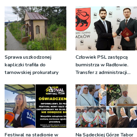
Tarnowską [WIDEO]
wykonać bezpłatne
badania
Sprawa uszkodzonej
Człowiek PSL zastępcą
kapliczki trafiła do
burmistrza w Radłowie.
tarnowskiej prokuratury
Transfer z administracji
rządowej do
samorządowej
Festiwal na stadionie w
Na Sądeckiej Górze Tabor