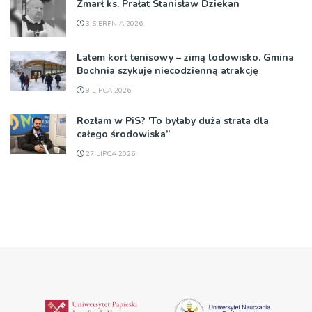
Zmarł ks. Prałat Stanisław Dziekan
3 SIERPNIA 2026
Latem kort tenisowy – zimą lodowisko. Gmina
Bochnia szykuje niecodzienną atrakcję
9 LIPCA 2026
Rozłam w PiS? 'To byłaby duża strata dla
całego środowiska”
27 LIPCA 2026