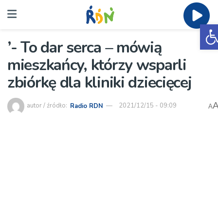
O
’- To dar serca – mówią
mieszkańcy, którzy wsparli
zbiórkę dla kliniki dziecięcej
autor / źródło:
Radio RDN
2021/12/15 - 09:09
A