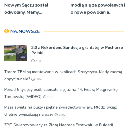
Nowym Sączu został
modlą się za powołanych i
odwołany. Mamy
o nowe powołania
oświadczenia
[ZDJĘCIA]
organizatorów i spółki NIK
NAJNOWSZE
3:0 z Rekordem. Sandecja gra dalej w Pucharze
Polski
20:08
Tarcze TBM są montowane w okolicach Szczyrzyca. Kiedy zaczną
drążyć tunele?
16:04
Ponad 5 tysięcy osób zapisało się już na 44. Pieszą Pielgrzymkę
Tarnowską [WIDEO]
15:03
Msza święta na plaży i piękne świadectwo wiary. Młodzi wciąż
chętnie wyjeżdżają na oazy
14:02
ZPiT Świerczkowiacy ze Złotą Nagrodą Festiwalu w Bułgarii