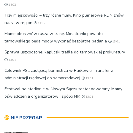
14:02
Trzy miejscowości – trzy różne filmy. Kino plenerowe RDN znów
rusza w region
14:02
Mammobus znów rusza w trasę. Mieszkanki powiatu
tarnowskiego będą mogły wykonać bezpłatne badania
13:01
Sprawa uszkodzonej kapliczki trafiła do tarnowskiej prokuratury
13:01
Człowiek PSL zastępcą burmistrza w Radłowie. Transfer z
administracji rządowej do samorządowej
13:01
Festiwal na stadionie w Nowym Sączu został odwołany. Mamy
oświadczenia organizatorów i spółki NIK
13:01
NIE PRZEGAP