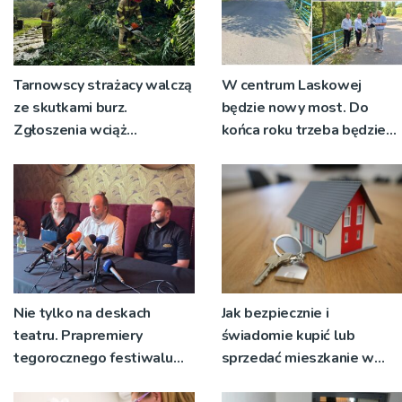
Tarnowscy strażacy walczą
W centrum Laskowej
ze skutkami burz.
będzie nowy most. Do
Zgłoszenia wciąż
końca roku trzeba będzie
napływają
korzystać z objazdów
Nie tylko na deskach
Jak bezpiecznie i
teatru. Prapremiery
świadomie kupić lub
tegorocznego festiwalu
sprzedać mieszkanie w
Talia będą wystawiane w
Krakowie?