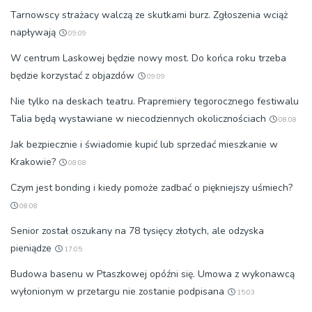
Tarnowscy strażacy walczą ze skutkami burz. Zgłoszenia wciąż
napływają
09:09
W centrum Laskowej będzie nowy most. Do końca roku trzeba
będzie korzystać z objazdów
09:09
Nie tylko na deskach teatru. Prapremiery tegorocznego festiwalu
Talia będą wystawiane w niecodziennych okolicznościach
08:08
Jak bezpiecznie i świadomie kupić lub sprzedać mieszkanie w
Krakowie?
08:08
Czym jest bonding i kiedy pomoże zadbać o piękniejszy uśmiech?
08:08
Senior został oszukany na 78 tysięcy złotych, ale odzyska
pieniądze
17:05
Budowa basenu w Ptaszkowej opóźni się. Umowa z wykonawcą
wyłonionym w przetargu nie zostanie podpisana
15:03