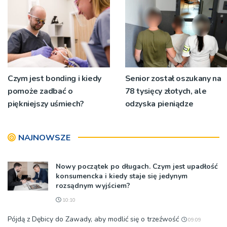
niecodziennych
okolicznościach
Czym jest bonding i kiedy
Senior został oszukany na
pomoże zadbać o
78 tysięcy złotych, ale
piękniejszy uśmiech?
odzyska pieniądze
NAJNOWSZE
Nowy początek po długach. Czym jest upadłość
konsumencka i kiedy staje się jedynym
rozsądnym wyjściem?
10:10
Pójdą z Dębicy do Zawady, aby modlić się o trzeźwość
09:09