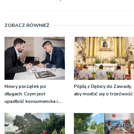
ZOBACZ RÓWNIEŻ
Nowy początek po
Pójdą z Dębicy do Zawady,
długach. Czym jest
aby modlić się o trzeźwość
upadłość konsumencka i
kiedy staje się jedynym
rozsądnym wyjściem?