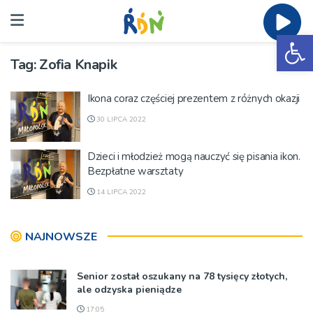
Ot
Tag:
Zofia Knapik
Ikona coraz częściej prezentem z różnych okazji
30 LIPCA 2022
Dzieci i młodzież mogą nauczyć się pisania ikon.
Bezpłatne warsztaty
14 LIPCA 2022
NAJNOWSZE
Senior został oszukany na 78 tysięcy złotych,
ale odzyska pieniądze
17:05