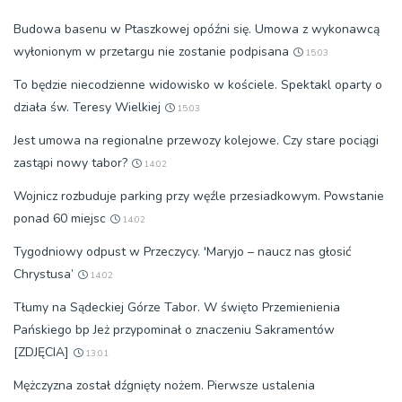
Budowa basenu w Ptaszkowej opóźni się. Umowa z wykonawcą
wyłonionym w przetargu nie zostanie podpisana
15:03
To będzie niecodzienne widowisko w kościele. Spektakl oparty o
działa św. Teresy Wielkiej
15:03
Jest umowa na regionalne przewozy kolejowe. Czy stare pociągi
zastąpi nowy tabor?
14:02
Wojnicz rozbuduje parking przy węźle przesiadkowym. Powstanie
ponad 60 miejsc
14:02
Tygodniowy odpust w Przeczycy. 'Maryjo – naucz nas głosić
Chrystusa’
14:02
Tłumy na Sądeckiej Górze Tabor. W święto Przemienienia
Pańskiego bp Jeż przypominał o znaczeniu Sakramentów
[ZDJĘCIA]
13:01
Mężczyzna został dźgnięty nożem. Pierwsze ustalenia