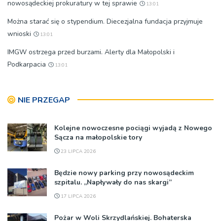
nowosądeckiej prokuratury w tej sprawie
13:01
Można starać się o stypendium. Diecezjalna fundacja przyjmuje
wnioski
13:01
IMGW ostrzega przed burzami. Alerty dla Małopolski i
Podkarpacia
13:01
NIE PRZEGAP
Kolejne nowoczesne pociągi wyjadą z Nowego
Sącza na małopolskie tory
23 LIPCA 2026
Będzie nowy parking przy nowosądeckim
szpitalu. „Napływały do nas skargi”
17 LIPCA 2026
Pożar w Woli Skrzydlańskiej. Bohaterska