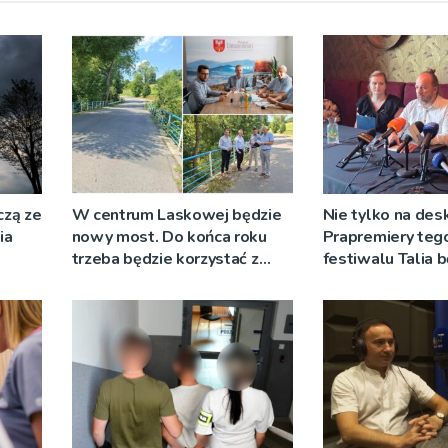
czą ze
W centrum Laskowej będzie
Nie tylko na des
ia
nowy most. Do końca roku
Prapremiery teg
trzeba będzie korzystać z
festiwalu Talia 
objazdów
wystawiane w
niecodziennych
okolicznościach