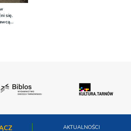
 w
i się.
awcą
zetargu nie
ana
ĄCZ
AKTUALNOŚCI