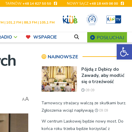
TARNÓW
+48 14 627 50 50
NOWY SĄCZ
+48 18 449 06 00
FM | 101,2 FM | 88,3 FM | 105,1 FM
RADIO
WSPARCIE
POSŁUCHAJ
Ot
ych
NAJNOWSZE
Pójdą z Dębicy do
Zawady, aby modlić
się o trzeźwość
09:09
A
A
Tarnowscy strażacy walczą ze skutkami burz.
Zgłoszenia wciąż napływają
09:09
W centrum Laskowej będzie nowy most. Do
końca roku trzeba będzie korzystać z