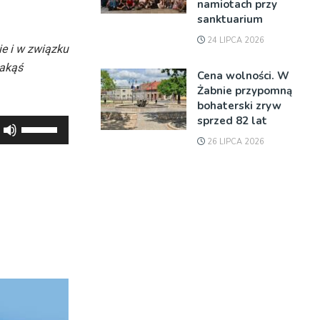
namiotach przy
sanktuarium
24 LIPCA 2026
ie i w związku
jakąś
Cena wolności. W
Żabnie przypomną
bohaterski zryw
sprzed 82 lat
Używaj
26 LIPCA 2026
strzałek
do
góry
oraz
do
dołu
aby
zwiększyć
lub
zmniejszyć