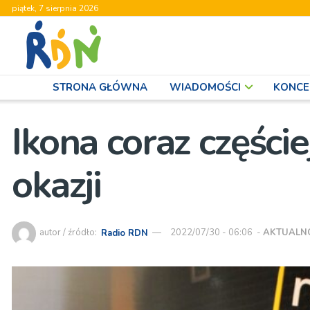
piątek, 7 sierpnia 2026
STRONA GŁÓWNA
WIADOMOŚCI
KONCE
Ikona coraz części
okazji
autor / źródło:
Radio RDN
2022/07/30 - 06:06
-
AKTUALN