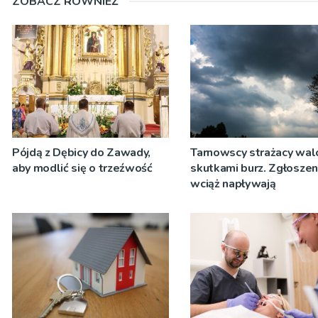
ZOBACZ RÓWNIEŻ
Pójdą z Dębicy do Zawady,
Tarnowscy strażacy wal
aby modlić się o trzeźwość
skutkami burz. Zgłoszen
wciąż napływają