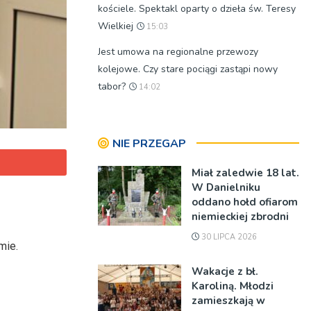
kościele. Spektakl oparty o dzieła św. Teresy
Wielkiej
15:03
Jest umowa na regionalne przewozy
kolejowe. Czy stare pociągi zastąpi nowy
tabor?
14:02
NIE PRZEGAP
Miał zaledwie 18 lat.
W Danielniku
oddano hołd ofiarom
niemieckiej zbrodni
30 LIPCA 2026
mie.
Wakacje z bł.
Karoliną. Młodzi
zamieszkają w