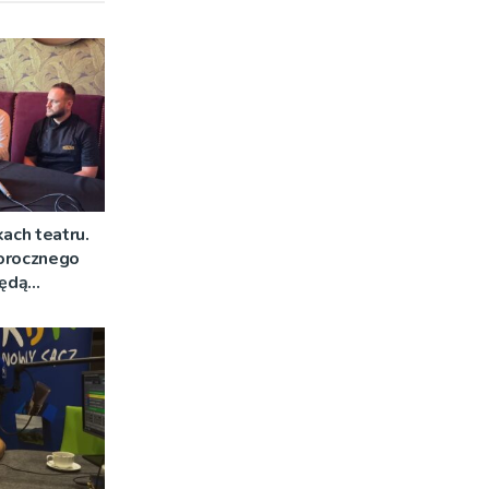
kach teatru.
orocznego
będą