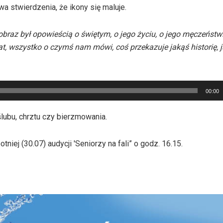
a stwierdzenia, że ikony się maluje.
 obraz był opowieścią o świętym, o jego życiu, o jego męczeństw
zat, wszystko o czymś nam mówi, coś przekazuje jakąś historię, 
00:00
ślubu, chrztu czy bierzmowania.
ej (30.07) audycji 'Seniorzy na fali” o godz. 16.15.