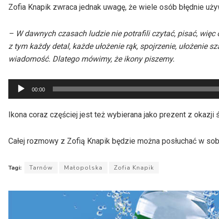
Zofia Knapik zwraca jednak uwagę, że wiele osób błędnie używ
– W dawnych czasach ludzie nie potrafili czytać, pisać, więc
z tym każdy detal, każde ułożenie rąk, spojrzenie, ułożenie s
wiadomość. Dlatego mówimy, że ikony piszemy.
Odtwarzacz
00:00
plików
dźwiękowych
Ikona coraz częściej jest też wybierana jako prezent z okazji 
Całej rozmowy z Zofią Knapik będzie można posłuchać w sobotni
Tagi:
Tarnów
Małopolska
Zofia Knapik