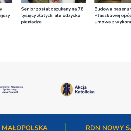
y
Senior został oszukany na 78
Budowa basenu
ejszy
tysięcy złotych, ale odzyska
Ptaszkowej opóźn
pieniądze
Umowa z wykon
wyłonionym w pr
zostanie podpis
 MAŁOPOLSKA
RDN NOWY S