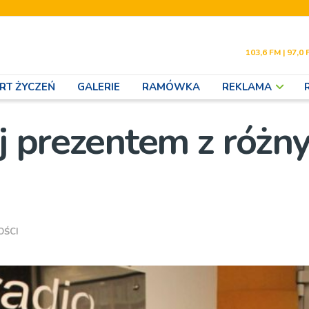
103,6 FM | 97,0 
RT ŻYCZEŃ
GALERIE
RAMÓWKA
REKLAMA
ej prezentem z różn
OŚCI