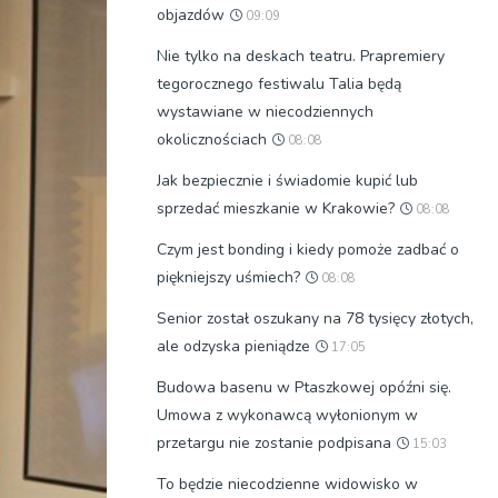
objazdów
09:09
Nie tylko na deskach teatru. Prapremiery
tegorocznego festiwalu Talia będą
wystawiane w niecodziennych
okolicznościach
08:08
Jak bezpiecznie i świadomie kupić lub
sprzedać mieszkanie w Krakowie?
08:08
Czym jest bonding i kiedy pomoże zadbać o
piękniejszy uśmiech?
08:08
Senior został oszukany na 78 tysięcy złotych,
ale odzyska pieniądze
17:05
Budowa basenu w Ptaszkowej opóźni się.
Umowa z wykonawcą wyłonionym w
przetargu nie zostanie podpisana
15:03
To będzie niecodzienne widowisko w