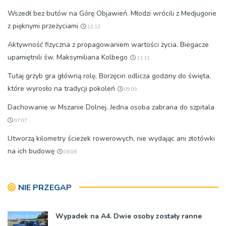
Wszedł bez butów na Górę Objawień. Młodzi wrócili z Medjugorie
z pięknymi przeżyciami
12:12
Aktywność fizyczna z propagowaniem wartości życia. Biegacze
upamiętnili św. Maksymiliana Kolbego
11:11
Tutaj grzyb gra główną rolę. Borzęcin odlicza godziny do święta,
które wyrosło na tradycji pokoleń
09:09
Dachowanie w Mszanie Dolnej. Jedna osoba zabrana do szpitala
07:07
Utworzą kilometry ścieżek rowerowych, nie wydając ani złotówki
na ich budowę
06:06
NIE PRZEGAP
Wypadek na A4. Dwie osoby zostały ranne