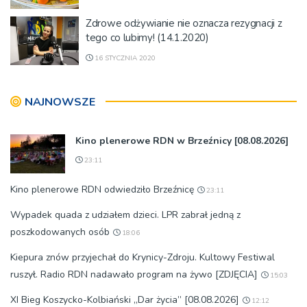
Zdrowe odżywianie nie oznacza rezygnacji z
tego co lubimy! (14.1.2020)
16 STYCZNIA 2020
NAJNOWSZE
Kino plenerowe RDN w Brzeźnicy [08.08.2026]
23:11
Kino plenerowe RDN odwiedziło Brzeźnicę
23:11
Wypadek quada z udziałem dzieci. LPR zabrał jedną z
poszkodowanych osób
18:06
Kiepura znów przyjechał do Krynicy-Zdroju. Kultowy Festiwal
ruszył. Radio RDN nadawało program na żywo [ZDJĘCIA]
15:03
XI Bieg Koszycko-Kolbiański „Dar życia” [08.08.2026]
12:12