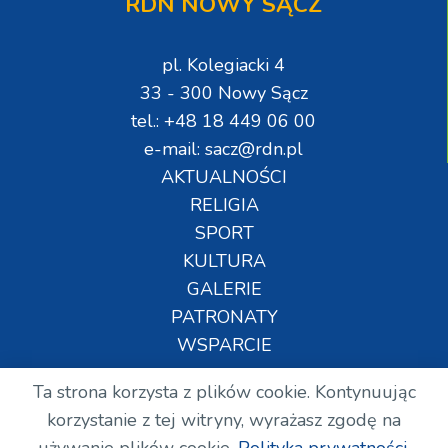
RDN NOWY SĄCZ
pl. Kolegiacki 4
33 - 300 Nowy Sącz
tel.: +48 18 449 06 00
e-mail: sacz@rdn.pl
AKTUALNOŚCI
RELIGIA
SPORT
KULTURA
GALERIE
PATRONATY
WSPARCIE
Ta strona korzysta z plików cookie. Kontynuując
Copyright © Wszelkie prawa zastrzeżone. RDN.
korzystanie z tej witryny, wyrażasz zgodę na
2024.