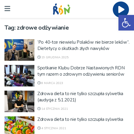
Ot
Tag:
zdrowe odżywianie
’Po 40-tce niewielu Polaków nie bierze leków”.
Dietetycy o skutkach złych nawyków
19 GRUDNIA 2025
Spotkanie Klubu Dobrze Nastawionych RDN
tym razem o zdrowym odżywieniu seniorów
8 MARCA 2023
Zdrowa dieta to nie tylko szczupła sylwetka
(audycja z 5.1.2021)
14 STYCZNIA 2021
Zdrowa dieta to nie tylko szczupła sylwetka
4 STYCZNIA 2021