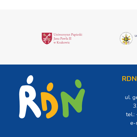
RDN
ul. 
3
tel.
e-