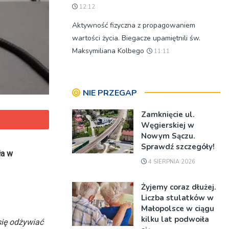
12:12
Aktywność fizyczna z propagowaniem
wartości życia. Biegacze upamiętnili św.
Maksymiliana Kolbego
11:11
NIE PRZEGAP
Zamknięcie ul.
Węgierskiej w
Nowym Sączu.
Sprawdź szczegóły!
ła w
4 SIERPNIA 2026
Żyjemy coraz dłużej.
Liczba stulatków w
Małopolsce w ciągu
kilku lat podwoiła
się odżywiać