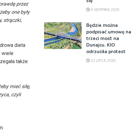
się
aprawdę przez
4 SIERPNIA 2026
 żeby one były
 strączki,
Będzie można
podpisać umowę na
trzeci most na
Dunajcu. KIO
Zdrowa dieta
odrzuciła protest
 wiele
22 LIPCA 2026
zegała także
eby mieć siłę,
yca, czyli
m.