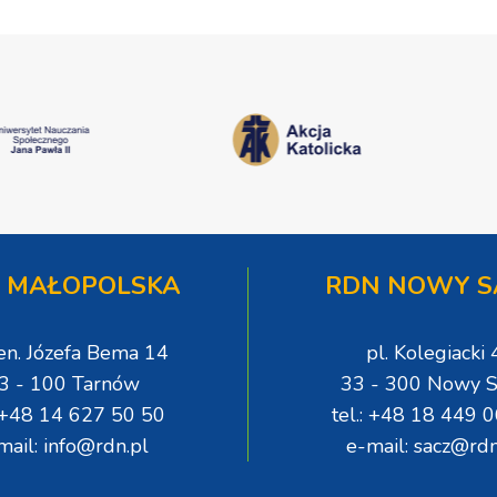
 MAŁOPOLSKA
RDN NOWY S
gen. Józefa Bema 14
pl. Kolegiacki 
3 - 100 Tarnów
33 - 300 Nowy S
: +48 14 627 50 50
tel.: +48 18 449 
mail: info@rdn.pl
e-mail: sacz@rdn