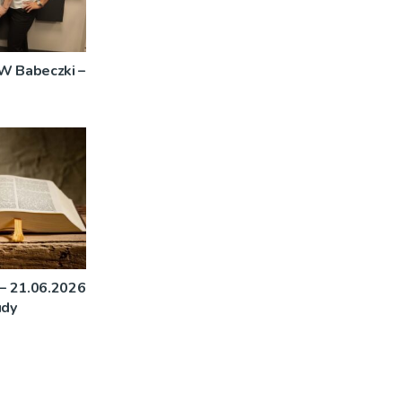
W Babeczki –
 – 21.06.2026
udy