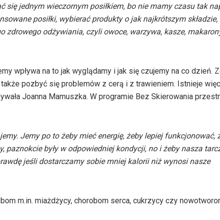
hać się jednym wieczornym posiłkiem, bo nie mamy czasu tak n
ansowane posiłki, wybierać produkty o jak najkrótszym składzie,
o zdrowego odżywiania, czyli owoce, warzywa, kasze, makarony,
 jemy wpływa na to jak wyglądamy i jak się czujemy na co dzień. 
akże pozbyć się problemów z cerą i z trawieniem. Istnieje więc
ywała Joanna Mamuszka. W programie Bez Skierowania przestr
my. Jemy po to żeby mieć energię, żeby lepiej funkcjonować, ż
, paznokcie były w odpowiedniej kondycji, no i żeby nasza tarcz
rawdę jeśli dostarczamy sobie mniej kalorii niż wynosi nasze
.
bom m.in. miażdżycy, chorobom serca, cukrzycy czy nowotworo