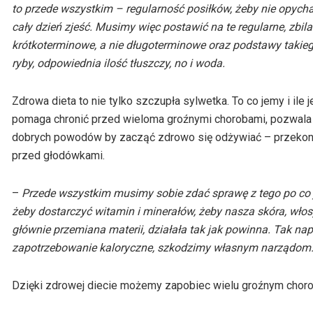
to przede wszystkim – regularność posiłków, żeby nie opyc
cały dzień zjeść. Musimy więc postawić na te regularne, zbil
krótkoterminowe, a nie długoterminowe oraz podstawy takieg
ryby, odpowiednia ilość tłuszczy, no i woda.
Zdrowa dieta to nie tylko szczupła sylwetka. To co jemy i ile
pomaga chronić przed wieloma groźnymi chorobami, pozwala t
dobrych powodów by zacząć zdrowo się odżywiać – przekon
przed głodówkami.
–
Przede wszystkim musimy sobie zdać sprawę z tego po co je
żeby dostarczyć witamin i minerałów, żeby nasza skóra, włosy
głównie przemiana materii, działała tak jak powinna. Tak nap
zapotrzebowanie kaloryczne, szkodzimy własnym narządom
Dzięki zdrowej diecie możemy zapobiec wielu groźnym choro