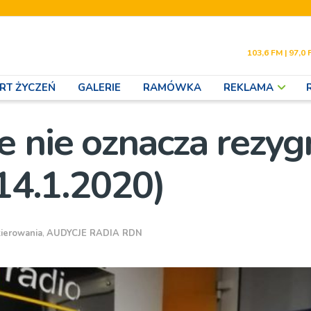
103,6 FM | 97,0 
RT ŻYCZEŃ
GALERIE
RAMÓWKA
REKLAMA
 nie oznacza rezygn
(14.1.2020)
ierowania
,
AUDYCJE RADIA RDN