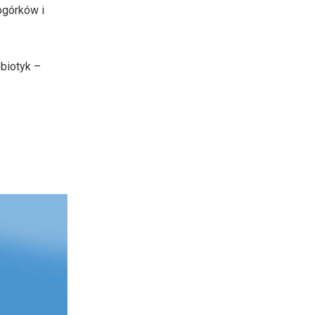
ogórków i
obiotyk –