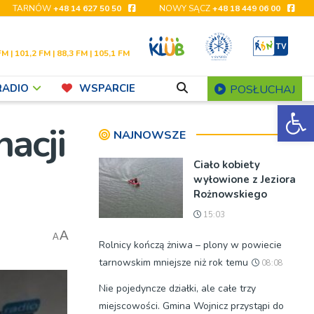
TARNÓW
+48 14 627 50 50
NOWY SĄCZ
+48 18 449 06 00
FM | 101,2 FM | 88,3 FM | 105,1 FM
RADIO
WSPARCIE
POSŁUCHAJ
Ot
acji
NAJNOWSZE
Ciało kobiety
wyłowione z Jeziora
Rożnowskiego
15:03
A
A
Rolnicy kończą żniwa – plony w powiecie
tarnowskim mniejsze niż rok temu
08:08
Nie pojedyncze działki, ale całe trzy
miejscowości. Gmina Wojnicz przystąpi do