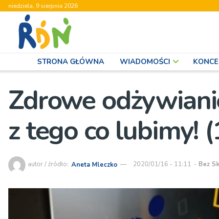
niedziela, 9 sierpnia 2026
STRONA GŁÓWNA
WIADOMOŚCI
KONCE
Zdrowe odżywianie
z tego co lubimy! 
autor / źródło:
Aneta Mleczko
2020/01/16 - 11:11
-
Bez Sk