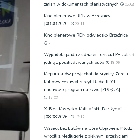
zmian w dokumentach planistycznych
08:08
Kino plenerowe RDN w Brzeźnicy
[08.08.2026]
23:11
Kino plenerowe RDN odwiedziło Brzeźnicę
23:11
Wypadek quada z udziałem dzieci. LPR zabrał
jedną z poszkodowanych osób
18:06
Kiepura znów przyjechał do Krynicy-Zdroju.
Kultowy Festiwal ruszył. Radio RDN
nadawało program na żywo [ZDJĘCIA]
15:03
XI Bieg Koszycko-Kolbiański „Dar życia”
[08.08.2026]
12:12
Wszedł bez butów na Górę Objawień. Młodzi
wrócili z Medjugorie z pięknymi przeżyciami