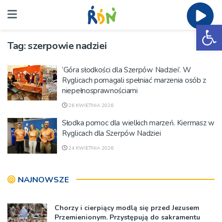
Ot
Tag:
szerpowie nadziei
‘Góra słodkości dla Szerpów Nadziei’. W
Ryglicach pomagali spełniać marzenia osób z
niepełnosprawnościami
26 KWIETNIA 2026
Słodka pomoc dla wielkich marzeń. Kiermasz w
Ryglicach dla Szerpów Nadziei
24 KWIETNIA 2026
NAJNOWSZE
Chorzy i cierpiący modlą się przed Jezusem
Przemienionym. Przystępują do sakramentu