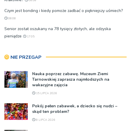
08:08
Czym jest bonding i kiedy pomoże zadbać o piękniejszy uśmiech?
08:08
Senior został oszukany na 78 tysięcy złotych, ale odzyska
pieniądze
17:05
NIE PRZEGAP
Nauka poprzez zabawę. Muzeum Ziemi
Tarnowskiej zaprasza najmłodszych na
wakacyjne zajęcia
15 LIPCA 2026
Pokój pełen zabawek, a dziecko się nudzi –
skąd ten problem?
8 LIPCA 2026