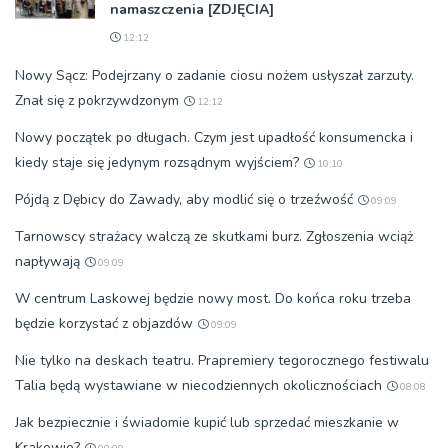
namaszczenia [ZDJĘCIA]
12:12
Nowy Sącz: Podejrzany o zadanie ciosu nożem usłyszał zarzuty.
Znał się z pokrzywdzonym
12:12
Nowy początek po długach. Czym jest upadłość konsumencka i
kiedy staje się jedynym rozsądnym wyjściem?
10:10
Pójdą z Dębicy do Zawady, aby modlić się o trzeźwość
09:09
Tarnowscy strażacy walczą ze skutkami burz. Zgłoszenia wciąż
napływają
09:09
W centrum Laskowej będzie nowy most. Do końca roku trzeba
będzie korzystać z objazdów
09:09
Nie tylko na deskach teatru. Prapremiery tegorocznego festiwalu
Talia będą wystawiane w niecodziennych okolicznościach
08:08
Jak bezpiecznie i świadomie kupić lub sprzedać mieszkanie w
Krakowie?