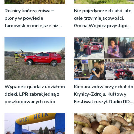
Rolnicy kończą żniwa –
Nie pojedyncze działki, ale
plony w powiecie
całe trzy miejscowości.
tarnowskim mniejsze niż
Gmina Wojnicz przystąpi
rok temu
do zmian w dokumentach
planistycznych
Wypadek quada z udziałem
Kiepura znów przyjechał do
dzieci. LPR zabrał jedną z
Krynicy-Zdroju. Kultowy
poszkodowanych osób
Festiwal ruszył. Radio RDN
nadawało program na
żywo [ZDJĘCIA]