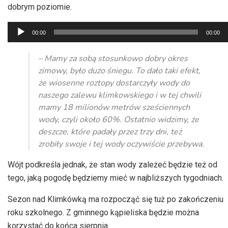
dobrym poziomie.
Odtwarzacz
00:00
00:00
plików
dźwiękowych
– Mamy za sobą stosunkowo dobry okres
zimowy, było dużo śniegu. To dało taki efekt,
że wiosenne roztopy dostarczyły wody do
naszego zalewu
klimkowskiego
i w tej chwili
mamy 18 milionów metrów sześciennych
wody, czyli około 60%. Ostatnio widzimy, że
deszcze, które padały przez trzy dni, też
zrobiły swoje i tej wody oczywiście przebywa.
Wójt podkreśla jednak, że stan wody zależeć będzie też od
tego, jaką pogodę będziemy mieć w najbliższych tygodniach.
Sezon nad Klimkówką ma rozpocząć się tuż po zakończeniu
roku szkolnego. Z gminnego kąpieliska będzie można
korzystać do końca sierpnia.