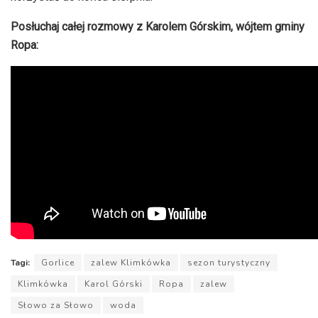
Posłuchaj całej rozmowy z Karolem Górskim, wójtem gminy
Ropa:
Tagi:
Gorlice
zalew Klimkówka
sezon turystyczny
Klimkówka
Karol Górski
Ropa
zalew
Słowo za Słowo
woda