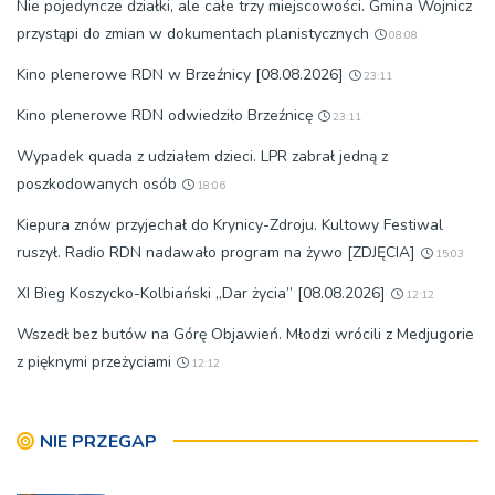
Nie pojedyncze działki, ale całe trzy miejscowości. Gmina Wojnicz
przystąpi do zmian w dokumentach planistycznych
08:08
Kino plenerowe RDN w Brzeźnicy [08.08.2026]
23:11
Kino plenerowe RDN odwiedziło Brzeźnicę
23:11
Wypadek quada z udziałem dzieci. LPR zabrał jedną z
poszkodowanych osób
18:06
Kiepura znów przyjechał do Krynicy-Zdroju. Kultowy Festiwal
ruszył. Radio RDN nadawało program na żywo [ZDJĘCIA]
15:03
XI Bieg Koszycko-Kolbiański „Dar życia” [08.08.2026]
12:12
Wszedł bez butów na Górę Objawień. Młodzi wrócili z Medjugorie
z pięknymi przeżyciami
12:12
NIE PRZEGAP