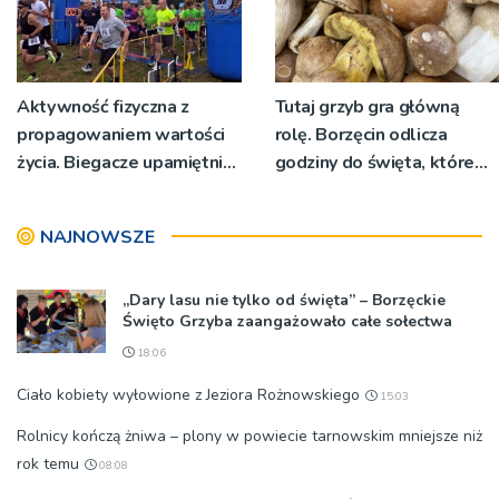
Aktywność fizyczna z
Tutaj grzyb gra główną
propagowaniem wartości
rolę. Borzęcin odlicza
życia. Biegacze upamiętnili
godziny do święta, które
św. Maksymiliana Kolbego
wyrosło na tradycji
pokoleń
NAJNOWSZE
„Dary lasu nie tylko od święta” – Borzęckie
Święto Grzyba zaangażowało całe sołectwa
18:06
Ciało kobiety wyłowione z Jeziora Rożnowskiego
15:03
Rolnicy kończą żniwa – plony w powiecie tarnowskim mniejsze niż
rok temu
08:08