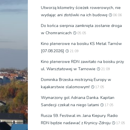
Utworzą kilometry ścieżek rowerowych, nie
wydając ani złotówki na ich budowę
06:06
Do końca sierpnia zamknięta zostanie droga
w Chomranicach
05:05
Kino plenerowe na boisku KS Metal Tarnów
[07.08.2026]
21:09
Kino plenerowe RDN zawitało na boisku przy
ul. Warsztatowej w Tarnowie
21:09
Dominika Brzeska mistrzynią Europy w
kajakarstwie slalomowym!
17:05
Wymarzony gol Adriana Danka. Kapitan
Sandecji czekał na niego latami
17:05
Rusza 59. Festiwal im. Jana Kiepury. Radio
RDN będzie nadawać z Krynicy-Zdroju
17:05