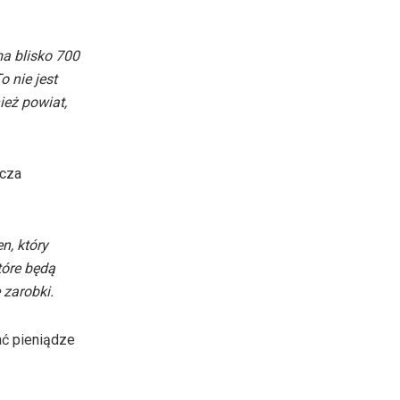
a blisko 700
o nie jest
ież powiat,
icza
n, który
tóre będą
 zarobki.
ać pieniądze