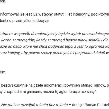
ach.
mował, że jest już wstępny statut i list intencyjny, pod który
enta o przemyślenie decyzji.
e statutem w sposób demokratyczny będzie wybór przewodniczą
a liczba samorządów, każdy samorząd będzie płacił składki i d
zie do osób, które nie chcą podpisać tego, a jest to ogromna ko
raz kolejny, aby pewne rzeczy przemyśleć i po prostu działać w
kim.
bezdyskusyjnie na czele aglomeracji powinien stanąć Tarnów, b
cy z sąsiednimi gminami, można tę aglomeracje rozwinąć.
. Nie można rozwijać miasta bez miasta
– dodaje Roman Ciepiel