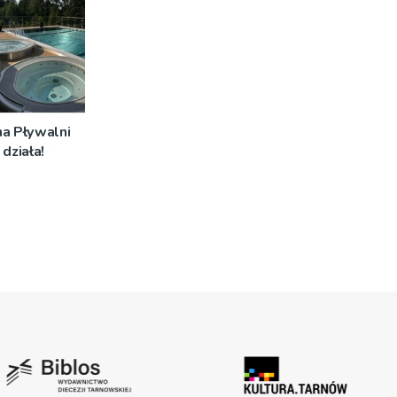
na Pływalni
działa!