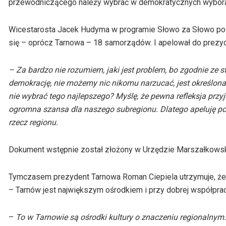
przewodniczącego należy wybrać w demokratycznych wybor
Wicestarosta Jacek Hudyma w programie Słowo za Słowo poinfor
się – oprócz Tarnowa – 18 samorządów. I apelował do prezyd
– Za bardzo nie rozumiem, jaki jest problem, bo zgodnie z
demokrację, nie możemy nic nikomu narzucać, jest określon
nie wybrać tego najlepszego? Myślę, że pewna refleksja przyjd
ogromna szansa dla naszego subregionu. Dlatego apeluję po 
rzecz regionu.
Dokument wstępnie został złożony w Urzędzie Marszałkows
Tymczasem prezydent Tarnowa Roman Ciepiela utrzymuje, że 
– Tarnów jest największym ośrodkiem i przy dobrej współpra
–
To w Tarnowie są ośrodki kultury o znaczeniu regionalnym