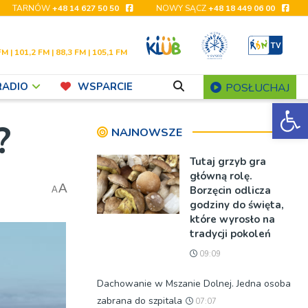
TARNÓW
+48 14 627 50 50
NOWY SĄCZ
+48 18 449 06 00
FM | 101,2 FM | 88,3 FM | 105,1 FM
RADIO
WSPARCIE
POSŁUCHAJ
Ot
?
NAJNOWSZE
Tutaj grzyb gra
główną rolę.
A
Borzęcin odlicza
A
godziny do święta,
które wyrosło na
tradycji pokoleń
09:09
Dachowanie w Mszanie Dolnej. Jedna osoba
zabrana do szpitala
07:07