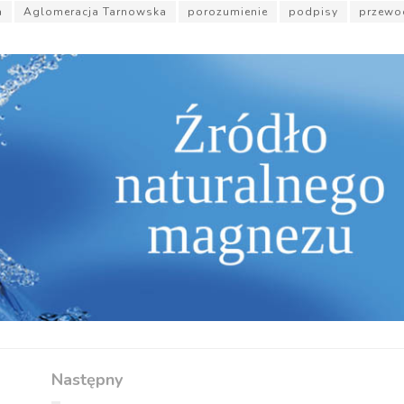
a
Aglomeracja Tarnowska
porozumienie
podpisy
przewo
Następny