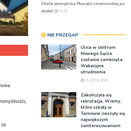
Strefa zewnętrzna Pływalni Limanowskiej już
działa!
16:04
NIE PRZEGAP
Ulica w centrum
Nowego Sącza
zostanie zamknięta.
Wakacyjne
utrudnienia
15 LIPCA 2026
rnowa.
Zakończyła się
rekrutacja. Wiemy,
dnomyślności,
które szkoły w
Tarnowie cieszyły się
największym
 że
zainteresowaniem