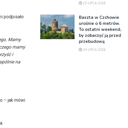
15 LIPCA 2026
mi podpisało
Baszta w Czchowie
urośnie o 6 metrów.
To ostatni weekend,
by zobaczyć ją przed
cego. Mamy
przebudową
laczego mamy
24 LIPCA 2026
rzyść i
spólnie na
o – jak mówi
a.