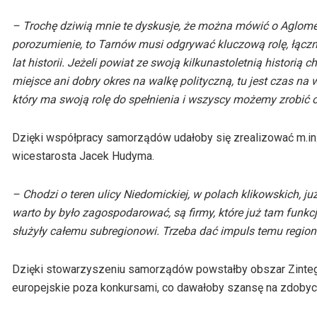
– Trochę dziwią mnie te dyskusje, że można mówić o Aglome
porozumienie, to Tarnów musi odgrywać kluczową rolę, łącz
lat historii. Jeżeli powiat ze swoją kilkunastoletnią historią 
miejsce ani dobry okres na walkę polityczną, tu jest czas n
który ma swoją rolę do spełnienia i wszyscy możemy zrobić o
Dzięki współpracy samorządów udałoby się zrealizować m.in. 
wicestarosta Jacek Hudyma.
– Chodzi o teren ulicy Niedomickiej, w polach klikowskich, j
warto by było zagospodarować, są firmy, które już tam funkcj
służyły całemu subregionowi. Trzeba dać impuls temu regionow
Dzięki stowarzyszeniu samorządów powstałby obszar Zintegr
europejskie poza konkursami, co dawałoby szansę na zdobyc