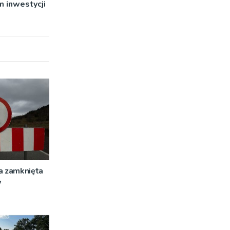
 inwestycji
a zamknięta
w