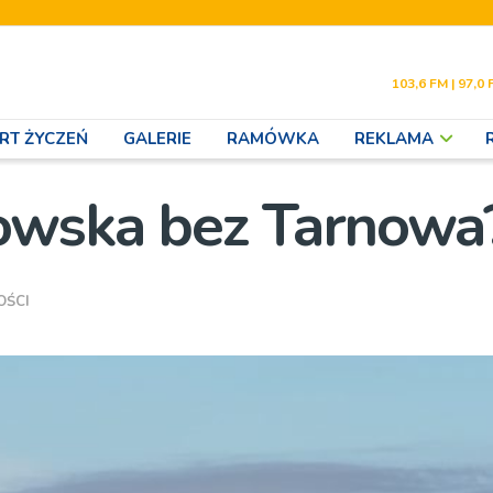
103,6 FM | 97,0 
RT ŻYCZEŃ
GALERIE
RAMÓWKA
REKLAMA
owska bez Tarnowa
OŚCI