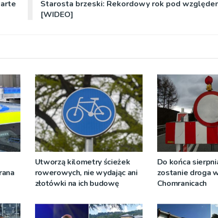
arte
Starosta brzeski: Rekordowy rok pod względem
[WIDEO]
Utworzą kilometry ścieżek
Do końca sierpni
rana
rowerowych, nie wydając ani
zostanie droga 
złotówki na ich budowę
Chomranicach