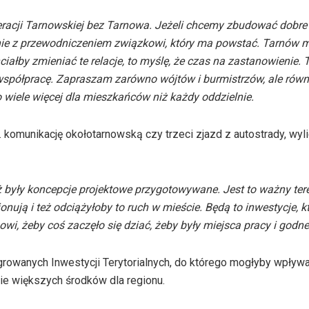
racji Tarnowskiej bez Tarnowa. Jeżeli chcemy zbudować dobre
nie z przewodniczeniem związkowi, który ma powstać. Tarnów m
chciałby zmieniać te relacje, to myślę, że czas na zastanowienie. T
a współpracę. Zapraszam zarówno wójtów i burmistrzów, ale równ
 wiele więcej dla mieszkańców niż każdy oddzielnie.
komunikację okołotarnowską czy trzeci zjazd z autostrady, wyl
uż były koncepcje projektowe przygotowywane. Jest to ważny tere
onują i też odciążyłoby to ruch w mieście. Będą to inwestycje, k
i, żeby coś zaczęło się dziać, żeby były miejsca pracy i godne
owanych Inwestycji Terytorialnych, do którego mogłyby wpływ
ie większych środków dla regionu.