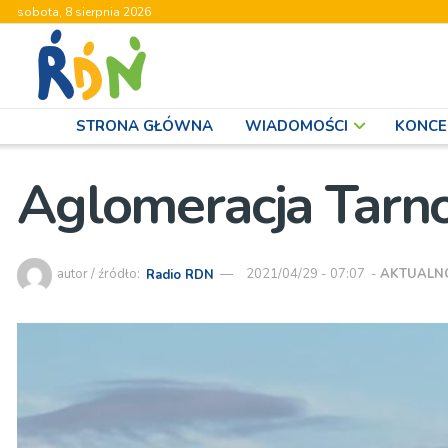
sobota, 8 sierpnia 2026
STRONA GŁÓWNA
WIADOMOŚCI
KONCE
Aglomeracja Tarn
autor / źródło:
Radio RDN
2021/04/29 - 07:07
-
AKTUALN