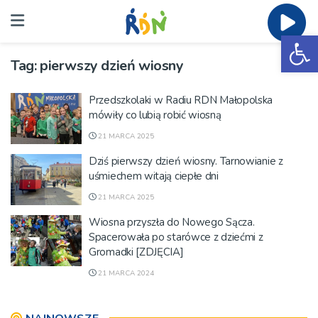
Ot
Tag:
pierwszy dzień wiosny
Przedszkolaki w Radiu RDN Małopolska
mówiły co lubią robić wiosną
21 MARCA 2025
Dziś pierwszy dzień wiosny. Tarnowianie z
uśmiechem witają ciepłe dni
21 MARCA 2025
Wiosna przyszła do Nowego Sącza.
Spacerowała po starówce z dziećmi z
Gromadki [ZDJĘCIA]
21 MARCA 2024