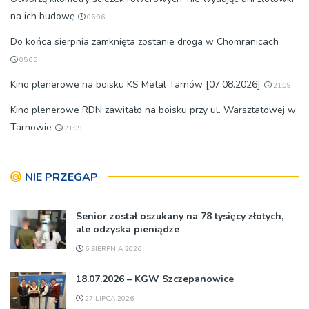
na ich budowę
06:06
Do końca sierpnia zamknięta zostanie droga w Chomranicach
05:05
Kino plenerowe na boisku KS Metal Tarnów [07.08.2026]
21:09
Kino plenerowe RDN zawitało na boisku przy ul. Warsztatowej w
Tarnowie
21:09
NIE PRZEGAP
Senior został oszukany na 78 tysięcy złotych,
ale odzyska pieniądze
6 SIERPNIA 2026
18.07.2026 – KGW Szczepanowice
27 LIPCA 2026