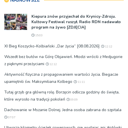
NAJNOWSZE
Kiepura znów przyjechał do Krynicy-Zdroju.
Kultowy Festiwal ruszył. Radio RDN nadawało
program na żywo [ZDJĘCIA]
15:03
XI Bieg Koszycko-Kolbiański „Dar życia” [08.08.2026]
12:12
Wszedł bez butów na Górę Objawień. Młodzi wrócili z Medjugorie
z pięknymi przeżyciami
12:12
Aktywność fizyczna z propagowaniem wartości życia. Biegacze
upamiętnili św. Maksymiliana Kolbego
11:11
Tutaj grzyb gra główną rolę. Borzęcin odlicza godziny do święta,
które wyrosło na tradycji pokoleń
09:09
Dachowanie w Mszanie Dolnej. Jedna osoba zabrana do szpitala
07:07
Utworzą kilometry ścieżek rowerowych, nie wydając ani złotówki